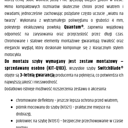
Mimo kompaktowych rozmiarów skutecznie chroni przed wiatrem i
owadami, jednocześnie zachowując pożądane często uczucie „wiatru na
twarzy”. Wykonana z wytrzymałego poliwęglanu o grubości 4 mm,
pokrytego ekskluzywną powłoką
Quantum®
, zapewnia wyjątkową
odporność na zarysowania oraz przejrzystość przez długi czas.
Chromowane i stalowe elementy montażowe gwarantują trwałość oraz
elegancki wygląd, który doskonale komponuje się z klasycznym stylem
motocykla.
Do montażu szyby wymagany jest zestaw montażowy –
sprzedawany osobno (KIT-Q103).
Wszystkie szyby
SwitchBlade®
objęte są
3-letnią gwarancją
producenta na pęknięcia, co potwierdza ich
najwyższą jakość i niezawodność.
Dodatkowo istnieje możliwość rozszerzenia zestawu o akcesoria:
chromowane deflektory – jeszcze lepsza ochrona przed wiatrem,
piórnik mocowany do szyby (N1321) – praktyczne miejsce na
drobiazgi,
pokrowiec na szybę (N1351) – bezpieczne przechowywanie w czasie
postoju.