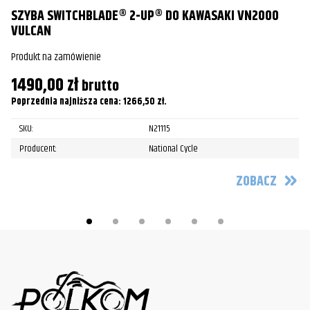
SZYBA SWITCHBLADE® 2-UP® DO KAWASAKI VN2000
S
VULCAN
I
Produkt na zamówienie
Pr
1490,00
zł
9
brutto
Poprzednia najniższa cena:
1266,50
zł
.
Po
SKU:
N21115
Producent:
National Cycle
ZOBACZ