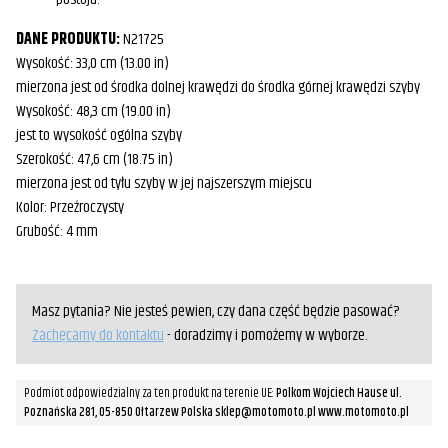
DANE PRODUKTU:
N21725
Wysokość: 33,0 cm (13.00 in)
mierzona jest od środka dolnej krawędzi do środka górnej krawędzi szyby
Wysokość: 48,3 cm (19.00 in)
jest to wysokość ogólna szyby
Szerokość: 47,6 cm (18.75 in)
mierzona jest od tyłu szyby w jej najszerszym miejscu
Kolor: Przeźroczysty
Grubość: 4 mm
Masz pytania? Nie jesteś pewien, czy dana część będzie pasować?
Zachęcamy do kontaktu
- doradzimy i pomożemy w wyborze.
Podmiot odpowiedzialny za ten produkt na terenie UE:
Polkom Wojciech Hause ul.
Poznańska 281, 05-850 Ołtarzew Polska sklep@motomoto.pl www.motomoto.pl