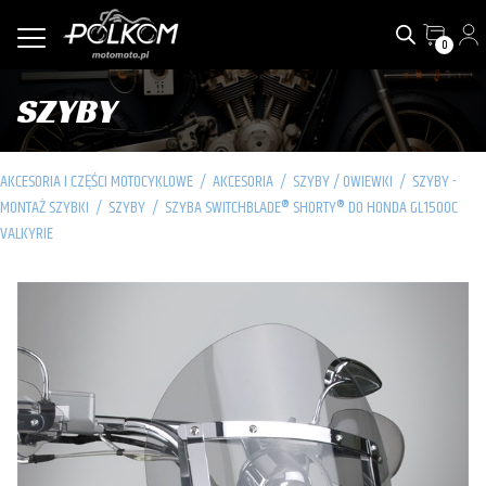
0
SZYBY
AKCESORIA I CZĘŚCI MOTOCYKLOWE
/
AKCESORIA
/
SZYBY / OWIEWKI
/
SZYBY -
MONTAŻ SZYBKI
/
SZYBY
/
SZYBA SWITCHBLADE® SHORTY® DO HONDA GL1500C
VALKYRIE