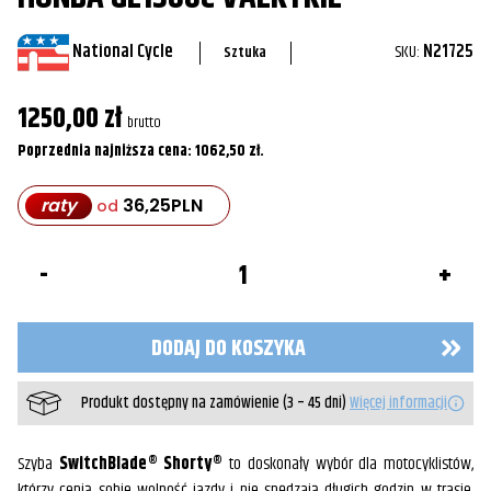
National Cycle
SKU:
N21725
Sztuka
1250,00
zł
brutto
Poprzednia najniższa cena:
1062,50
zł
.
raty
36,25
PLN
od
ilość
Szyba
SwitchBlade®
Shorty®
do
DODAJ DO KOSZYKA
Honda
GL1500C
Valkyrie
Produkt dostępny na zamówienie (3 – 45 dni)
Więcej informacji
Szyba
SwitchBlade® Shorty®
to doskonały wybór dla motocyklistów,
którzy cenią sobie wolność jazdy i nie spędzają długich godzin w trasie.