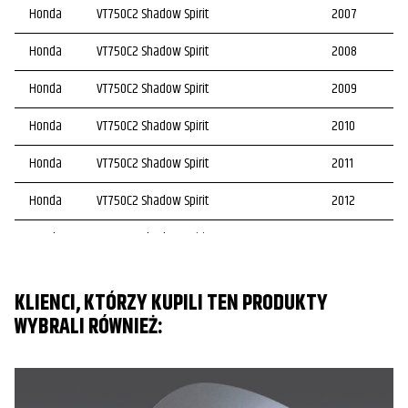
Honda
VT750C2 Shadow Spirit
2007
Honda
VT750C2 Shadow Spirit
2008
Honda
VT750C2 Shadow Spirit
2009
Honda
VT750C2 Shadow Spirit
2010
Honda
VT750C2 Shadow Spirit
2011
Honda
VT750C2 Shadow Spirit
2012
Honda
VT750C2 Shadow Spirit
2013
Honda
VT750C2 Shadow Spirit
2014
KLIENCI, KTÓRZY KUPILI TEN PRODUKTY
Honda
VT750C2 Shadow Spirit
2015
WYBRALI RÓWNIEŻ:
Honda
VT750C2 Shadow Spirit
2016
VT750C2A/B Shadow Phantom/Black
Honda
2024