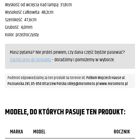
Wyskość od wcięcia nad lampą: 31,8cm
Wysokość całkowita: 48,3cm
Szerokość: 47,6cm
Grubość: 4,0mm
Kolor: przeźroczysty
Masz pytania? Nie jesteś pewien, czy dana część będzie pasować?
Zachęcamy do kontaktu
- doradzimy i pomożemy w wyborze.
Podmiot odpowiedzialny za ten produkt na terenie UE:
Polkom Wojciech Hause ul.
Poznańska 281, 05-850 Ołtarzew Polska sklep@motomoto.pl www.motomoto.pl
MODELE, DO KTÓRYCH PASUJE TEN PRODUKT:
MARKA
MODEL
ROCZNIK