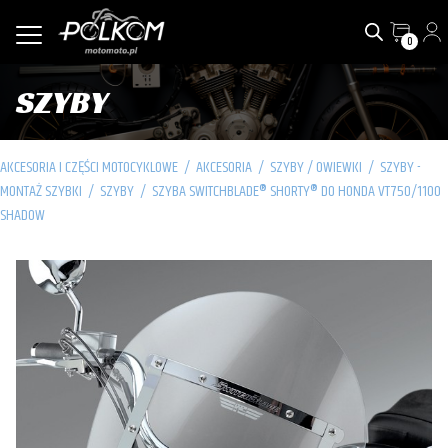
0
SZYBY
AKCESORIA I CZĘŚCI MOTOCYKLOWE
/
AKCESORIA
/
SZYBY / OWIEWKI
/
SZYBY -
MONTAŻ SZYBKI
/
SZYBY
/
SZYBA SWITCHBLADE® SHORTY® DO HONDA VT750/1100
SHADOW