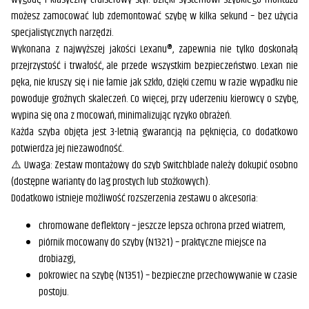
możesz zamocować lub zdemontować szybę w kilka sekund – bez użycia
specjalistycznych narzędzi.
Wykonana z najwyższej jakości Lexanu®, zapewnia nie tylko doskonałą
przejrzystość i trwałość, ale przede wszystkim bezpieczeństwo. Lexan nie
pęka, nie kruszy się i nie łamie jak szkło, dzięki czemu w razie wypadku nie
powoduje groźnych skaleczeń. Co więcej, przy uderzeniu kierowcy o szybę,
wypina się ona z mocowań, minimalizując ryzyko obrażeń.
Każda szyba objęta jest 3-letnią gwarancją na pęknięcia, co dodatkowo
potwierdza jej niezawodność.
⚠️ Uwaga: Zestaw montażowy do szyb Switchblade należy dokupić osobno
(dostępne warianty do lag prostych lub stożkowych).
Dodatkowo istnieje możliwość rozszerzenia zestawu o akcesoria:
chromowane deflektory – jeszcze lepsza ochrona przed wiatrem,
piórnik mocowany do szyby (N1321) – praktyczne miejsce na
drobiazgi,
pokrowiec na szybę (N1351) – bezpieczne przechowywanie w czasie
postoju.