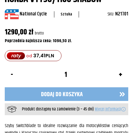
National Cycle
SKU:
N21701
Sztuka
1290,00
zł
brutto
Poprzednia najniższa cena:
1096,50
zł
.
raty
37,41
PLN
od
ilość
Szyba
SwitchBlade®
Shorty®
do
DODAJ DO KOSZYKA
Honda
VT750/1100
Shadow
Produkt dostępny na zamówienie (3 – 45 dni)
Więcej informacji
Szyby Switchblade to idealne rozwiązanie dla motocyklistów ceniących
wygodę i klasyczny cruiserowy styl. Dzięki systemowi szybkiego montażu