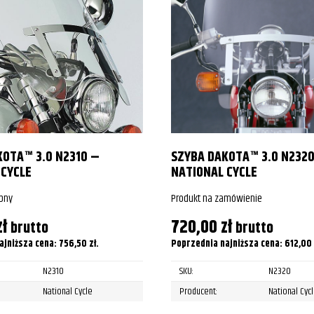
KOTA™ 3.0 N2310 –
SZYBA DAKOTA™ 3.0 N232
 CYCLE
NATIONAL CYCLE
pny
Produkt na zamówienie
zł
720,00
zł
brutto
brutto
ajniższa cena:
756,50
zł
.
Poprzednia najniższa cena:
612,00
N2310
SKU:
N2320
National Cycle
Producent:
National Cyc