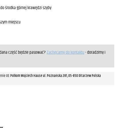
 do środka górnej krawędzi szyby
rszym miejscu
y dana część będzie pasować?
Zachęcamy do kontaktu
- doradzimy i
enie UE:
Polkom Wojciech Hause ul. Poznańska 281, 05-850 Ołtarzew Polska