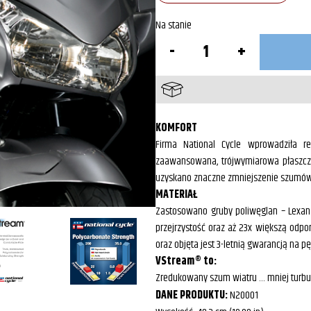
Na stanie
ilość
Szyba
VStream®
do
Honda
ST1300
KOMFORT
Firma National Cycle wprowadziła r
zaawansowana, trójwymiarowa płaszczy
uzyskano znaczne zmniejszenie szumów,
MATERIAŁ
Zastosowano gruby poliwęglan – Lexan
przejrzystość oraz aż 23x większą odpor
oraz objęta jest 3-letnią gwarancją na pęk
VStream® to:
Zredukowany szum wiatru … mniej turbul
DANE PRODUKTU:
N20001