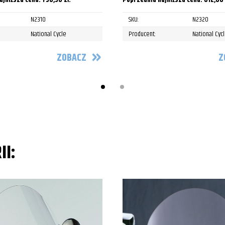
ajniższa cena:
756,50
zł
.
Poprzednia najniższa cena:
612,00
N2310
SKU:
N2320
National Cycle
Producent:
National Cyc
ZOBACZ
Z
II: