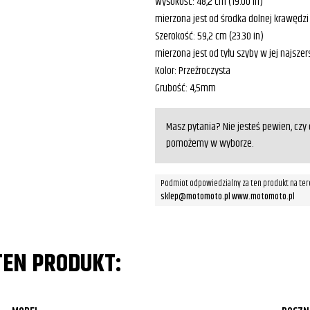
Wysokość: 48,2 cm (19.00 in)
mierzona jest od środka dolnej krawędzi
Szerokość: 59,2 cm (23.30 in)
mierzona jest od tyłu szyby w jej najsze
Kolor: Przeźroczysta
Grubość: 4,5mm
Masz pytania? Nie jesteś pewien, cz
pomożemy w wyborze.
Podmiot odpowiedzialny za ten produkt na ter
sklep@motomoto.pl www.motomoto.pl
TEN PRODUKT: