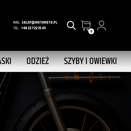
MAIL:
SKLEP@MOTOMOTO.PL
TEL.:
+48 22 722 35 45
0
ASKI
ODZIEŻ
SZYBY I OWIEWKI