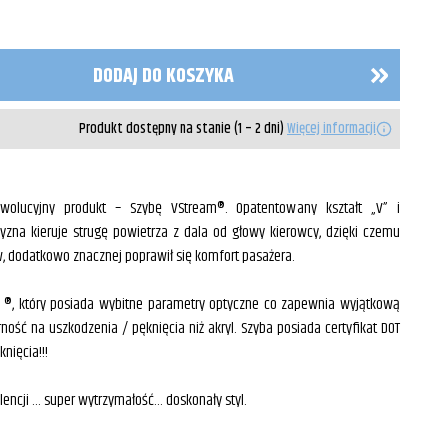
DODAJ DO KOSZYKA
Produkt dostępny na stanie (1 – 2 dni)
Więcej informacji
ewolucyjny produkt – Szybę VStream®. Opatentowany kształt „V” i
zna kieruje strugę powietrza z dala od głowy kierowcy, dzięki czemu
 dodatkowo znacznej poprawił się komfort pasażera.
 ®, który posiada wybitne parametry optyczne co zapewnia wyjątkową
ność na uszkodzenia / pęknięcia niż akryl. Szyba posiada certyfikat DOT
nięcia!!!
encji … super wytrzymałość… doskonały styl.