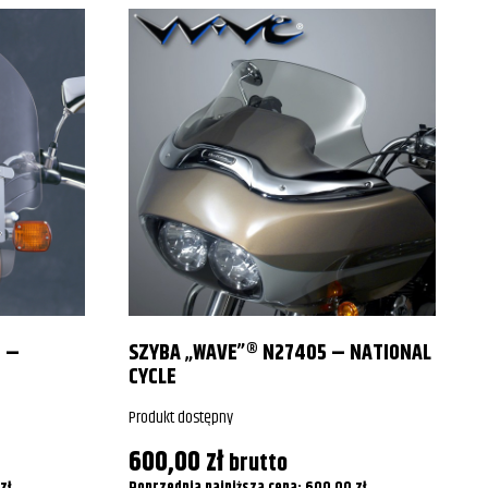
0 –
SZYBA „WAVE”® N27405 – NATIONAL
CYCLE
Produkt dostępny
P
600,00
zł
brutto