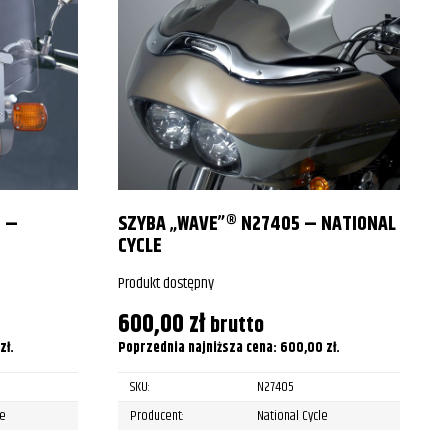
0 –
SZYBA „WAVE”® N27405 – NATIONAL
CYCLE
Produkt dostępny
P
600,00
zł
brutto
zł
.
Poprzednia najniższa cena:
600,00
zł
.
P
SKU:
N27405
le
Producent:
National Cycle