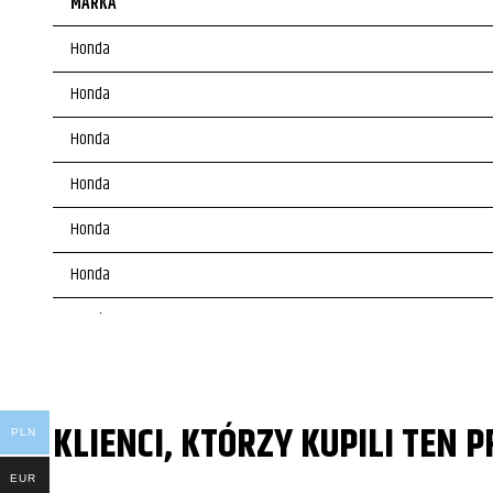
MARKA
Honda
Honda
Honda
Honda
Honda
Honda
Honda
Honda
Honda
KLIENCI, KTÓRZY KUPILI TEN 
PLN
Honda
EUR