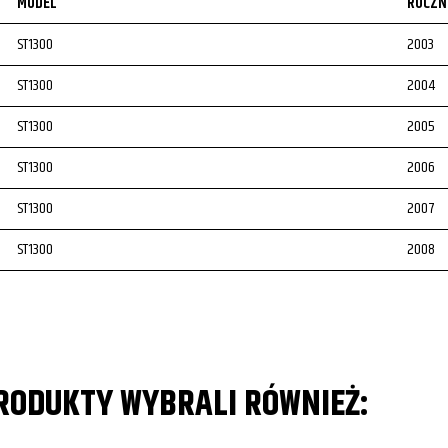
MODEL
ROCZN
ST1300
2003
ST1300
2004
ST1300
2005
ST1300
2006
ST1300
2007
ST1300
2008
ST1300
2009
ST1300
2010
ST1300
2011
PRODUKTY WYBRALI RÓWNIEŻ:
ST1300
2012