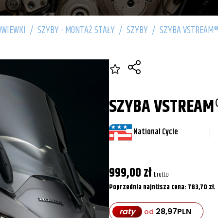
OWIEWKI
/
SZYBY - MONTAŻ STAŁY
/
SZYBY
/
SZYBA VSTREAM®
SZYBA VSTREAM®
National Cycle
999,00
zł
brutto
Poprzednia najniższa cena:
783,70
zł
.
raty
28,97
PLN
od