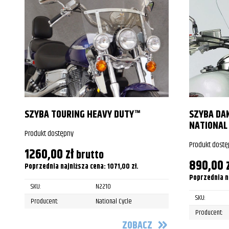
SZYBA TOURING HEAVY DUTY™
SZYBA DA
NATIONAL
Produkt dostępny
Produkt dostę
1260,00
zł
brutto
890,00
Poprzednia najniższa cena:
1071,00
zł
.
Poprzednia n
SKU:
N2210
SKU:
Producent:
National Cycle
Producent:
ZOBACZ