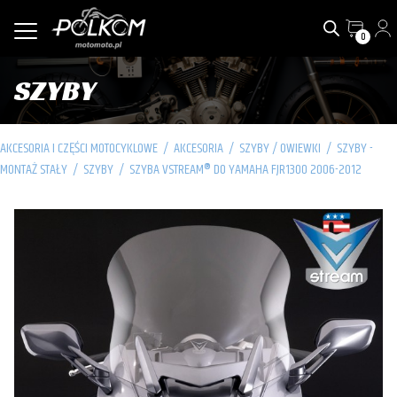
0
SZYBY
AKCESORIA I CZĘŚCI MOTOCYKLOWE
/
AKCESORIA
/
SZYBY / OWIEWKI
/
SZYBY -
MONTAŻ STAŁY
/
SZYBY
/
SZYBA VSTREAM® DO YAMAHA FJR1300 2006-2012