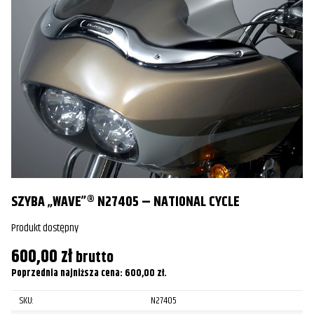
S
G
Pr
SZYBA „WAVE”® N27405 – NATIONAL CYCLE
1
Produkt dostępny
Po
600,00
zł
brutto
Poprzednia najniższa cena:
600,00
zł
.
SKU:
N27405