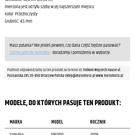
mierzona jest od tyłu szyby w jej najszerszym miejscu
Kolor: Przeźroczysty
Grubość: 4,5 mm
Masz pytania? Nie jesteś pewien, czy dana część będzie pasować?
Zachęcamy do kontaktu
- doradzimy i pomożemy w wyborze.
Podmiot odpowiedzialny za ten produkt na terenie UE:
Polkom Wojciech Hause ul.
Poznańska 281, 05-850 Ołtarzew Polska sklep@motomoto.pl www.motomoto.pl
MODELE, DO KTÓRYCH PASUJE TEN PRODUKT:
MARKA
MODEL
ROCZNIK
Yamaha
FJR1300
2006