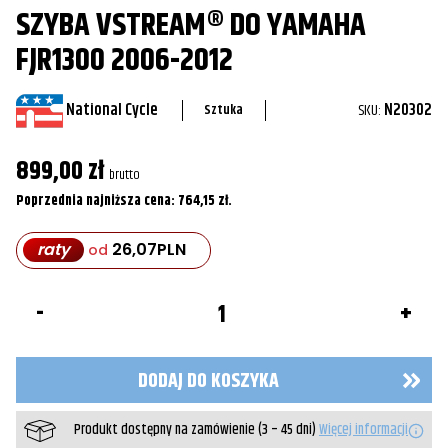
SZYBA VSTREAM® DO YAMAHA
FJR1300 2006-2012
National Cycle
SKU:
N20302
Sztuka
899,00
zł
brutto
Poprzednia najniższa cena:
764,15
zł
.
raty
26,07
PLN
od
ilość
Szyba
VStream®
do
Yamaha
DODAJ DO KOSZYKA
FJR1300
2006-
2012
Produkt dostępny na zamówienie (3 – 45 dni)
Więcej informacji