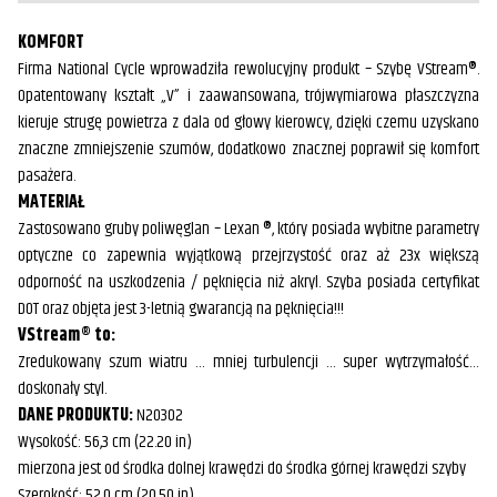
KOMFORT
Firma National Cycle wprowadziła rewolucyjny produkt – Szybę VStream®.
Opatentowany kształt „V” i zaawansowana, trójwymiarowa płaszczyzna
kieruje strugę powietrza z dala od głowy kierowcy, dzięki czemu uzyskano
znaczne zmniejszenie szumów, dodatkowo znacznej poprawił się komfort
pasażera.
MATERIAŁ
Zastosowano gruby poliwęglan – Lexan ®, który posiada wybitne parametry
optyczne co zapewnia wyjątkową przejrzystość oraz aż 23x większą
odporność na uszkodzenia / pęknięcia niż akryl. Szyba posiada certyfikat
DOT oraz objęta jest 3-letnią gwarancją na pęknięcia!!!
VStream® to:
Zredukowany szum wiatru … mniej turbulencji … super wytrzymałość…
doskonały styl.
DANE PRODUKTU:
N20302
Wysokość: 56,3 cm (22.20 in)
mierzona jest od środka dolnej krawędzi do środka górnej krawędzi szyby
Szerokość: 52,0 cm (20.50 in)