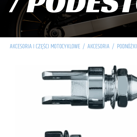
/ PODES
AKCESORIA I CZĘŚCI MOTOCYKLOWE
/
AKCESORIA
/
PODNÓŻK