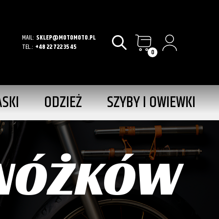
MAIL:
SKLEP@MOTOMOTO.PL
TEL.:
+48 22 722 35 45
0
ASKI
ODZIEŻ
SZYBY I OWIEWKI
DNÓŻKÓW