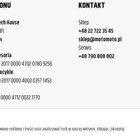
LONU
KONTAKT
ech Hause
Sklep
81
+48 22 722 35 45
ew
sklep@motomoto.pl
Serwis
esoria
+48 790 808 802
40 2017 0000 4702 0780 9256
ocykle
0 2017 0000 4002 0357 1452
7 0000 4712 0022 1770
0 2017 0000 4012 0015 9699
ane reklamy i treści oraz analizować ruch w naszej witrynie. Klikając „Akceptuj