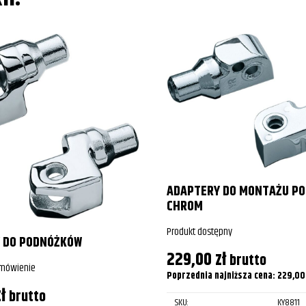
ADAPTERY DO MONTAŻU P
CHROM
Produkt dostępny
 DO PODNÓŻKÓW
229,00
zł
brutto
amówienie
Poprzednia najniższa cena:
229,0
ł
brutto
SKU:
KY8811