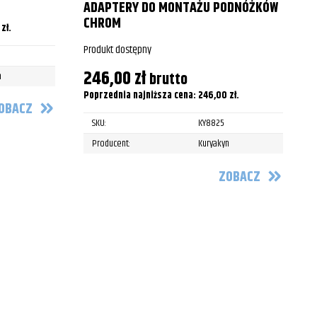
ADAPTERY DO MONTAŻU PODNÓŻKÓW
P
CHROM
0
zł
.
Produkt dostępny
246,00
zł
brutto
n
Poprzednia najniższa cena:
246,00
zł
.
OBACZ
SKU:
KY8825
Producent:
Kuryakyn
ZOBACZ