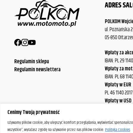
ADRES SA
POLKOM Wojci
ul. Poznańska 2
05-850 Ołtarz
Wpłaty za akc
IBAN: PL 29 11
Regulamin sklepu
Wpłaty za mot
Regulamin newslettera
IBAN: PL 68 114
Wpłaty w EUR
PL 46 1140 201
Wpłaty w USD
IBAN: PL 43 114
Cenimy Twoją prywatność
Używamy plików cookie, aby ulepszyć komfort przeglądania, wyświetlać spersonalizow
wszystkie”, wyrażasz zgodę na używanie przez nas plików cookie.
Polityka Cookies