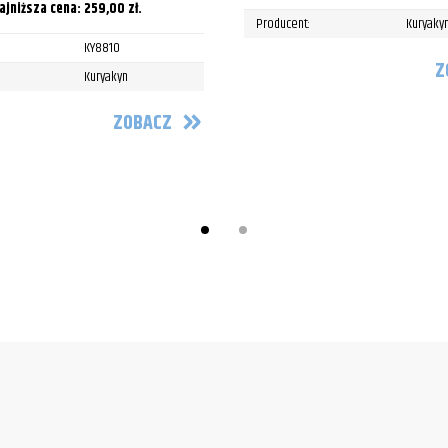
ajniższa cena:
259,00
zł
.
Producent:
Kuryaky
KY8810
Z
Kuryakyn
ZOBACZ