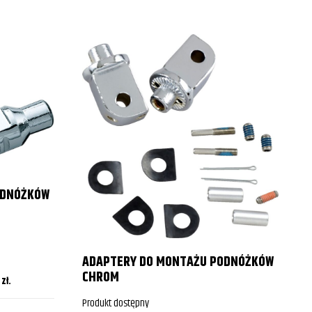
ODNÓŻKÓW
P
ADAPTERY DO MONTAŻU PODNÓŻKÓW
P
CHROM
0
zł
.
Produkt dostępny