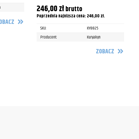
246,00
zł
brutto
n
Poprzednia najniższa cena:
246,00
zł
.
OBACZ
SKU:
KY8825
Producent:
Kuryakyn
ZOBACZ