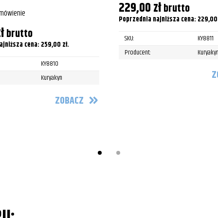
229,00
zł
brutto
amówienie
Poprzednia najniższa cena:
229,0
ł
brutto
SKU:
KY8811
ajniższa cena:
259,00
zł
.
Producent:
Kuryaky
KY8810
Z
Kuryakyn
ZOBACZ
II: