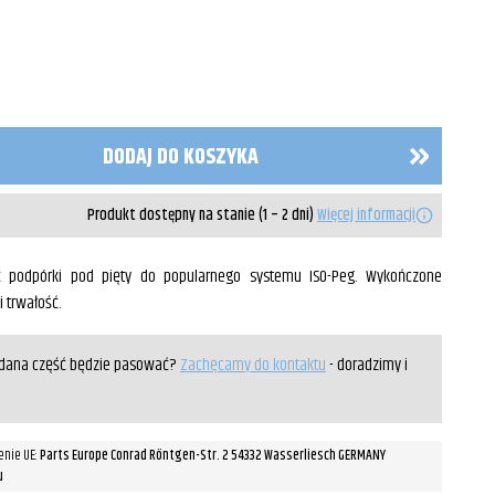
DODAJ DO KOSZYKA
Produkt dostępny na stanie (1 – 2 dni)
Więcej informacji
podpórki pod pięty do popularnego systemu ISO-Peg. Wykończone
 trwałość.
y dana część będzie pasować?
Zachęcamy do kontaktu
- doradzimy i
enie UE:
Parts Europe Conrad Röntgen-Str. 2 54332 Wasserliesch GERMANY
u