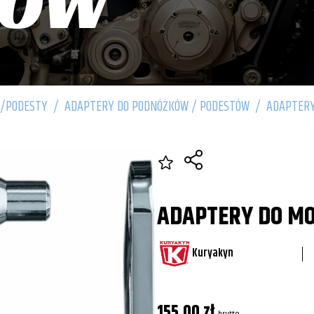
TÓW
I/PODESTY
/
ADAPTERY DO PODNÓŻKÓW / PODESTÓW
/
ADAPTERY
ADAPTERY DO M
Kuryakyn
155,00
zł