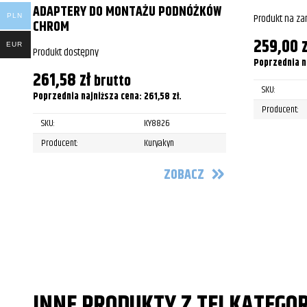
ADAPTERY DO MONTAŻU PODNÓŻKÓW
Produkt na z
PLN
CHROM
259,00
z
EUR
Produkt dostępny
Poprzednia n
261,58
zł
brutto
SKU:
Poprzednia najniższa cena:
261,58
zł
.
Producent:
SKU:
KY8826
Producent:
Kuryakyn
ZOBACZ
INNE PRODUKTY Z TEJ KATEGOR