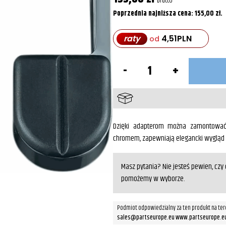
brutto
Poprzednia najniższa cena:
155,00
zł
.
raty
4,51
PLN
od
ilość
Adaptery
do
montażu
podnóżków
Chrom
Dzięki adapterom można zamontować 
chromem, zapewniają elegancki wygląd i
Masz pytania? Nie jesteś pewien, cz
pomożemy w wyborze.
Podmiot odpowiedzialny za ten produkt na ter
sales@partseurope.eu www.partseurope.e