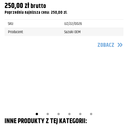
1
250,00
zł
brutto
Po
Poprzednia najniższa cena:
250,00
zł
.
SKU:
UZ/22/0026
Producent:
Suzuki OEM
ZOBACZ
INNE PRODUKTY Z TEJ KATEGORII: