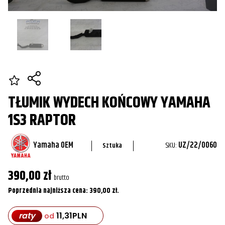
TŁUMIK WYDECH KOŃCOWY YAMAHA
1S3 RAPTOR
Yamaha OEM
SKU:
UZ/22/0060
Sztuka
390,00
zł
brutto
Poprzednia najniższa cena:
390,00
zł
.
raty
11,31
PLN
od