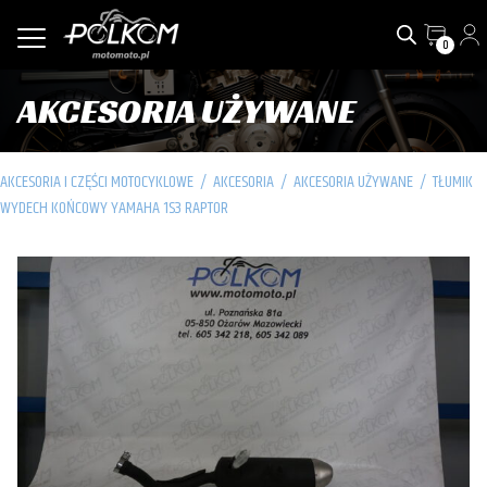
0
AKCESORIA UŻYWANE
AKCESORIA I CZĘŚCI MOTOCYKLOWE
/
AKCESORIA
/
AKCESORIA UŻYWANE
/
TŁUMIK
WYDECH KOŃCOWY YAMAHA 1S3 RAPTOR