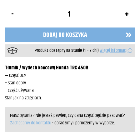
ilość
Tłumik
wydech
końcowy
Yamaha
DODAJ DO KOSZYKA
1S3
Raptor
Produkt dostępny na stanie (1 – 2 dni)
Więcej informacji
Tłumik / wydech końcowy Honda TRX 450R
–
część OEM
– stan dobry
– część używana
Stan jak na zdjęciach.
Masz pytania? Nie jesteś pewien, czy dana część będzie pasować?
Zachęcamy do kontaktu
- doradzimy i pomożemy w wyborze.