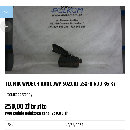
PLN
T
TŁUMIK WYDECH KOŃCOWY SUZUKI GSX-R 600 K6 K7
Pr
Produkt dostępny
1
250,00
zł
brutto
Po
Poprzednia najniższa cena:
250,00
zł
.
SKU:
UZ/22/0026