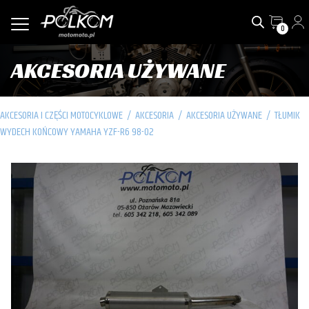
0
AKCESORIA UŻYWANE
AKCESORIA I CZĘŚCI MOTOCYKLOWE
/
AKCESORIA
/
AKCESORIA UŻYWANE
/
TŁUMIK
WYDECH KOŃCOWY YAMAHA YZF-R6 98-02