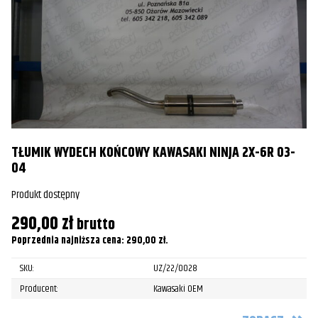
T
TŁUMIK WYDECH KOŃCOWY KAWASAKI NINJA 2X-6R 03-
04
Pr
Produkt dostępny
4
290,00
zł
brutto
Po
Poprzednia najniższa cena:
290,00
zł
.
SKU:
UZ/22/0028
Producent:
Kawasaki OEM