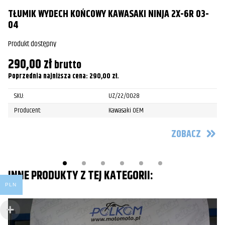
T
TŁUMIK WYDECH KOŃCOWY KAWASAKI NINJA 2X-6R 03-
04
Pr
Produkt dostępny
4
290,00
zł
brutto
Po
Poprzednia najniższa cena:
290,00
zł
.
SKU:
UZ/22/0028
Producent:
Kawasaki OEM
ZOBACZ
INNE PRODUKTY Z TEJ KATEGORII:
PLN