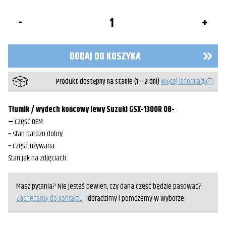
ilość
Tłumik
wydech
lewy
Suzuki
DODAJ DO KOSZYKA
GSX-
1300R
Hayabusa
Produkt dostępny na stanie (1 – 2 dni)
Więcej informacji
Tłumik / wydech końcowy lewy Suzuki GSX-1300R 08-
–
część OEM
– stan bardzo dobry
– część używana
Stan jak na zdjęciach.
Masz pytania? Nie jesteś pewien, czy dana część będzie pasować?
Zachęcamy do kontaktu
- doradzimy i pomożemy w wyborze.