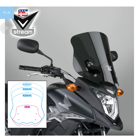
PLN
T
Pr
2
Po