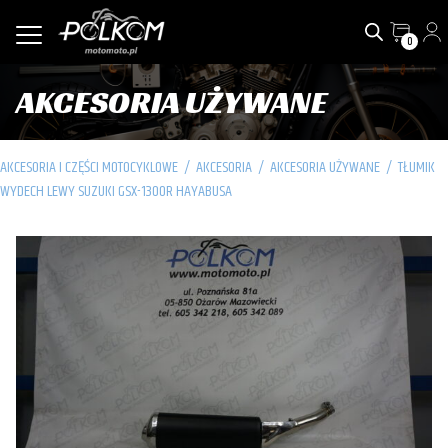
0
AKCESORIA UŻYWANE
AKCESORIA I CZĘŚCI MOTOCYKLOWE
/
AKCESORIA
/
AKCESORIA UŻYWANE
/
TŁUMIK
WYDECH LEWY SUZUKI GSX-1300R HAYABUSA