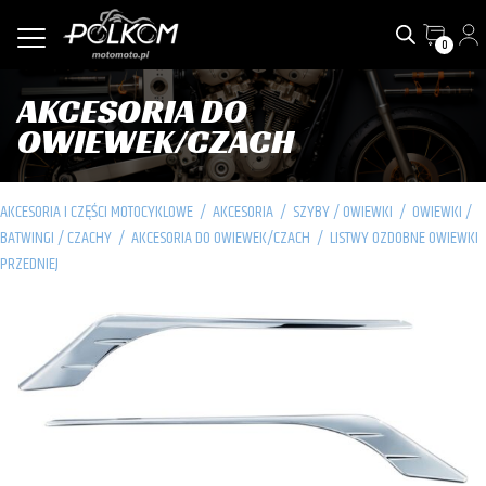
0
AKCESORIA DO
OWIEWEK/CZACH
AKCESORIA I CZĘŚCI MOTOCYKLOWE
/
AKCESORIA
/
SZYBY / OWIEWKI
/
OWIEWKI /
BATWINGI / CZACHY
/
AKCESORIA DO OWIEWEK/CZACH
/
LISTWY OZDOBNE OWIEWKI
PRZEDNIEJ