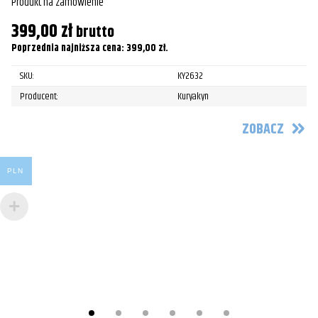
Produkt na zamówienie
399,00
zł
brutto
Poprzednia najniższa cena:
399,00
zł
.
SKU:
KY2632
R
Producent:
Kuryakyn
Pr
ZOBACZ
2
Po
PLN