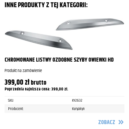
INNE PRODUKTY Z TEJ KATEGORII:
CHROMOWANE LISTWY OZDOBNE SZYBY OWIEWKI HD
Produkt na zamówienie
399,00
zł
brutto
Poprzednia najniższa cena:
399,00
zł
.
SKU:
KY2632
R
Producent:
Kuryakyn
Pr
ZOBACZ
2