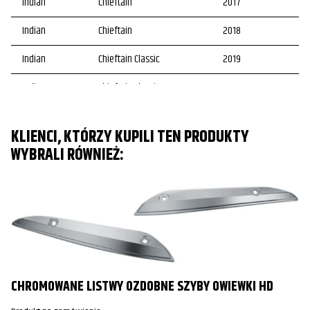
Indian
Chieftain
2017
Indian
Chieftain
2018
Indian
Chieftain Classic
2019
Indian
Chieftain Classic
2020
Indian
Roadmaster
2015
KLIENCI, KTÓRZY KUPILI TEN PRODUKTY
Indian
Roadmaster
2016
WYBRALI RÓWNIEŻ:
Indian
Roadmaster
2017
Indian
Roadmaster
2018
Indian
Roadmaster
2019
Indian
Roadmaster
2020
CHROMOWANE LISTWY OZDOBNE SZYBY OWIEWKI HD
Indian
Roadmaster
2021