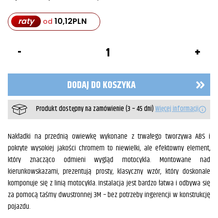
raty
10,12
PLN
od
ilość
Listwy
ozdobne
owiewki
przedniej
DODAJ DO KOSZYKA
Produkt dostępny na zamówienie (3 – 45 dni)
Więcej informacji
Nakładki na przednią owiewkę wykonane z trwałego tworzywa ABS i
pokryte wysokiej jakości chromem to niewielki, ale efektowny element,
który znacząco odmieni wygląd motocykla. Montowane nad
kierunkowskazami, prezentują prosty, klasyczny wzór, który doskonale
komponuje się z linią motocykla. Instalacja jest bardzo łatwa i odbywa się
za pomocą taśmy dwustronnej 3M – bez potrzeby ingerencji w konstrukcję
pojazdu.