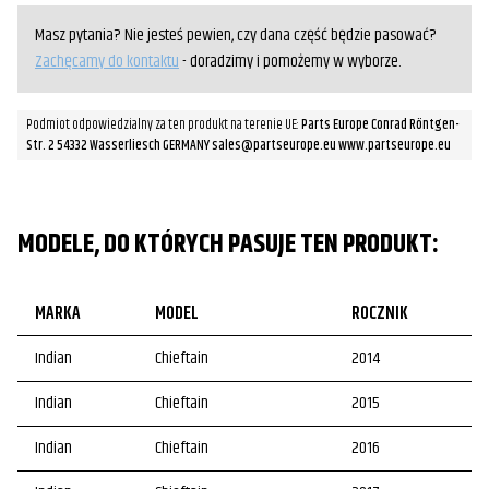
Masz pytania? Nie jesteś pewien, czy dana część będzie pasować?
Zachęcamy do kontaktu
- doradzimy i pomożemy w wyborze.
Podmiot odpowiedzialny za ten produkt na terenie UE:
Parts Europe Conrad Röntgen-
Str. 2 54332 Wasserliesch GERMANY sales@partseurope.eu www.partseurope.eu
MODELE, DO KTÓRYCH PASUJE TEN PRODUKT:
MARKA
MODEL
ROCZNIK
Indian
Chieftain
2014
Indian
Chieftain
2015
Indian
Chieftain
2016