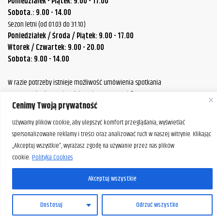
Poniedziałek - Piątek: 9.00 - 17.00
Sobota.: 9.00 - 14.00
Sezon letni (od 01.03 do 31.10)
Poniedziałek / Środa / Piątek: 9.00 - 17.00
Wtorek / Czwartek: 9.00 - 20.00
Sobota: 9.00 - 14.00
W razie potrzeby istnieje możliwość umówienia spotkania
poza standardowymi godzinami pracy naszej firmy.
Cenimy Twoją prywatność
Prosimy o wcześniejszy kontakt, aby ustalić dogodny termin.
Używamy plików cookie, aby ulepszyć komfort przeglądania, wyświetlać
spersonalizowane reklamy i treści oraz analizować ruch w naszej witrynie. Klikając
„Akceptuj wszystkie”, wyrażasz zgodę na używanie przez nas plików
cookie.
Polityka Cookies
Akceptuj wszystkie
PL
Dostosuj
Odrzuć wszystko