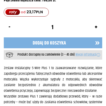
Poprzednia najniższa cena:
799,00
zł
.
raty
23,17
PLN
od
ilość
Okablowania
przyczepy
z
wiązką
DODAJ DO KOSZYKA
przekaźników
Produkt dostępny na zamówienie (3 – 45 dni)
Więcej informacji
Zestaw instalacyjny 5-Wire Plus 1 to zaawansowane rozwiązanie, które
zapobiega przeciążeniu fabrycznych obwodów oświetlenia lub akcesoriów
motocykla. Wiązka wykorzystuje sygnały z motocykla, aby skierować
zasilanie bezpośrednio z akumulatora do odpowiednich obwodów
oświetlenia przyczepy, zapewniając bezpieczne i niezawodne działanie.
Wszystkie zestawy Plus 1 zawierają dodatkowy przewód, który – w razie
potrzeby – może być użyty do zasilania oświetlenia schowków, systemów