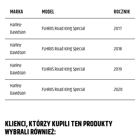
MARKA
MODEL
ROCZNIK
Harley-
FLHRXS Road King Special
2017
Davidson
Harley-
FLHRXS Road King Special
2018
Davidson
Harley-
FLHRXS Road King Special
2019
Davidson
Harley-
FLHRXS Road King Special
2020
Davidson
Harley-
FLHRXS Road King Special
2021
Davidson
KLIENCI, KTÓRZY KUPILI TEN PRODUKTY
Harley-
FLHRXS Road King Special
2022
WYBRALI RÓWNIEŻ:
Davidson