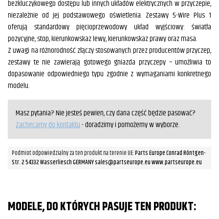
bezkluczykowego dostępu lub innych układów elektrycznych w przyczepie,
niezależnie od jej podstawowego oświetlenia. Zestawy 5-Wire Plus 1
oferują standardowy pięcioprzewodowy układ wyjściowy: światła
pozycyjne, stop, kierunkowskaz lewy, kierunkowskaz prawy oraz masa.
Z uwagi na różnorodność złączy stosowanych przez producentów przyczep,
zestawy te nie zawierają gotowego gniazda przyczepy – umożliwia to
dopasowanie odpowiedniego typu zgodnie z wymaganiami konkretnego
modelu.
Masz pytania? Nie jesteś pewien, czy dana część będzie pasować?
Zachęcamy do kontaktu
- doradzimy i pomożemy w wyborze.
Podmiot odpowiedzialny za ten produkt na terenie UE:
Parts Europe Conrad Röntgen-
Str. 2 54332 Wasserliesch GERMANY sales@partseurope.eu www.partseurope.eu
MODELE, DO KTÓRYCH PASUJE TEN PRODUKT: