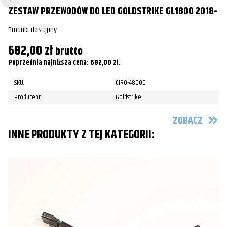
ZESTAW PRZEWODÓW DO LED GOLDSTRIKE GL1800 2018-
Harley-
FLHT/FLHTC/FLHTCU Electra Glide
2020
Davidson
Produkt dostępny
682,00
Harley-
zł
brutto
FLHX/FLHXS Street Glide
2014
Davidson
Poprzednia najniższa cena:
682,00
zł
.
Harley-
SKU:
CIRO-48000
FLHX/FLHXS Street Glide
2015
Davidson
Producent:
Goldstrike
Harley-
FLHX/FLHXS Street Glide
2016
ZOBACZ
Davidson
INNE PRODUKTY Z TEJ KATEGORII:
Harley-
FLHX/FLHXS Street Glide
2017
Davidson
Harley-
FLHX/FLHXS Street Glide
2018
Davidson
Harley-
FLHX/FLHXS Street Glide
2019
Davidson