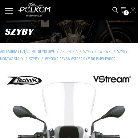
0
SZYBY
AKCESORIA I CZĘŚCI MOTOCYKLOWE
/
AKCESORIA
/
SZYBY / OWIEWKI
/
SZYBY -
MONTAŻ STAŁY
/
SZYBY
/
WYSOKA SZYBA VSTREAM+® DO BMW F900R