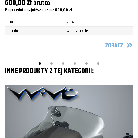
600,00
zł
6
brutto
Poprzednia najniższa cena:
600,00
zł
.
Po
SKU:
N27405
Producent:
National Cycle
ZOBACZ
INNE PRODUKTY Z TEJ KATEGORII: