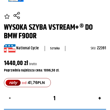
WYSOKA SZYBA VSTREAM+® DO
BMW F900R
National Cycle
SKU:
Z2391
Sztuka
1440,00
zł
brutto
Poprzednia najniższa cena:
1096,50
zł
.
raty
41,76
PLN
od
ilość
Wysoka
Szyba
VStream+®