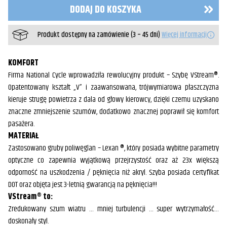
do
DODAJ DO KOSZYKA
BMW
F900R
Produkt dostępny na zamówienie (3 – 45 dni)
Więcej informacji
KOMFORT
Firma National Cycle wprowadziła rewolucyjny produkt – Szybę VStream®.
Opatentowany kształt „V” i zaawansowana, trójwymiarowa płaszczyzna
kieruje strugę powietrza z dala od głowy kierowcy, dzięki czemu uzyskano
znaczne zmniejszenie szumów, dodatkowo znacznej poprawił się komfort
pasażera.
MATERIAŁ
Zastosowano gruby poliwęglan – Lexan ®, który posiada wybitne parametry
optyczne co zapewnia wyjątkową przejrzystość oraz aż 23x większą
odporność na uszkodzenia / pęknięcia niż akryl. Szyba posiada certyfikat
DOT oraz objęta jest 3-letnią gwarancją na pęknięcia!!!
VStream® to:
Zredukowany szum wiatru … mniej turbulencji … super wytrzymałość…
doskonały styl.