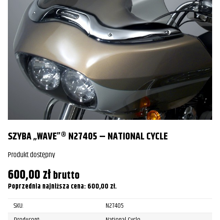
SZYBA „WAVE”® N27405 – NATIONAL CYCLE
S
Produkt dostępny
Pr
600,00
zł
6
brutto
Poprzednia najniższa cena:
600,00
zł
.
Po
SKU:
N27405