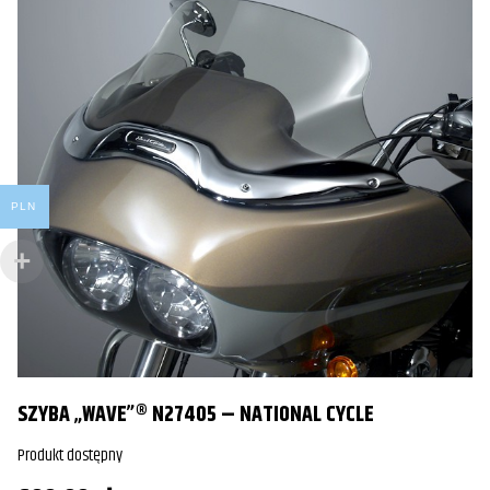
PLN
SZYBA „WAVE”® N27405 – NATIONAL CYCLE
S
Produkt dostępny
Pr