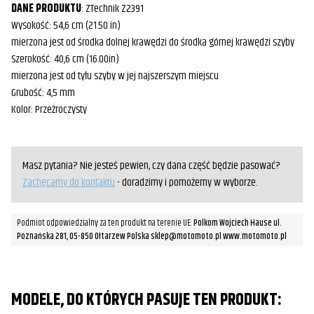
DANE PRODUKTU
: ZTechnik Z2391
Wysokość: 54,6 cm (21.50 in)
mierzona jest od środka dolnej krawędzi do środka górnej krawędzi szyby
Szerokość: 40,6 cm (16.00in)
mierzona jest od tyłu szyby w jej najszerszym miejscu
Grubość: 4,5 mm
Kolor: Przeźroczysty
Masz pytania? Nie jesteś pewien, czy dana część będzie pasować?
Zachęcamy do kontaktu
- doradzimy i pomożemy w wyborze.
Podmiot odpowiedzialny za ten produkt na terenie UE:
Polkom Wojciech Hause ul.
Poznańska 281, 05-850 Ołtarzew Polska sklep@motomoto.pl www.motomoto.pl
MODELE, DO KTÓRYCH PASUJE TEN PRODUKT: