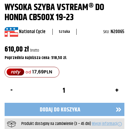
WYSOKA SZYBA VSTREAM® DO
HONDA CB500X 19-23
National Cycle
SKU:
N20065
Sztuka
610,00
zł
brutto
Poprzednia najniższa cena:
518,50
zł
.
raty
17,69
PLN
od
ilość
Wysoka
Szyba
VStream®
do
DODAJ DO KOSZYKA
Honda
CB500X
19-
Produkt dostępny na zamówienie (3 – 45 dni)
Więcej informacji
23