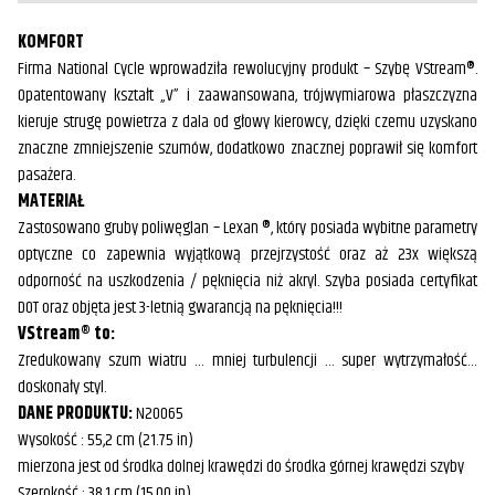
KOMFORT
Firma National Cycle wprowadziła rewolucyjny produkt – Szybę VStream®.
Opatentowany kształt „V” i zaawansowana, trójwymiarowa płaszczyzna
kieruje strugę powietrza z dala od głowy kierowcy, dzięki czemu uzyskano
znaczne zmniejszenie szumów, dodatkowo znacznej poprawił się komfort
pasażera.
MATERIAŁ
Zastosowano gruby poliwęglan – Lexan ®, który posiada wybitne parametry
optyczne co zapewnia wyjątkową przejrzystość oraz aż 23x większą
odporność na uszkodzenia / pęknięcia niż akryl. Szyba posiada certyfikat
DOT oraz objęta jest 3-letnią gwarancją na pęknięcia!!!
VStream® to:
Zredukowany szum wiatru … mniej turbulencji … super wytrzymałość…
doskonały styl.
DANE PRODUKTU:
N20065
Wysokość : 55,2 cm (21.75 in)
mierzona jest od środka dolnej krawędzi do środka górnej krawędzi szyby
Szerokość : 38,1 cm (15.00 in)