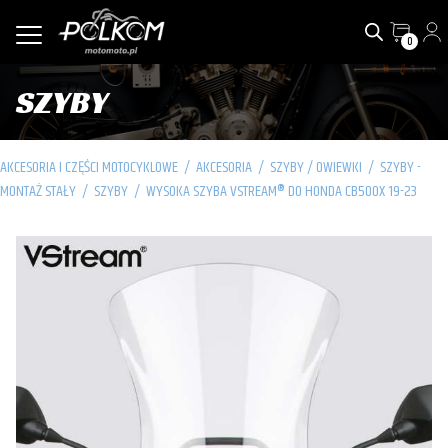
0
SZYBY
AKCESORIA I CZĘŚCI MOTOCYKLOWE
/
AKCESORIA
/
SZYBY / OWIEWKI
/
SZYBY -
MONTAŻ STAŁY
/
SZYBY
/
WYSOKA SZYBA VSTREAM® DO HONDA CB500X 19-23