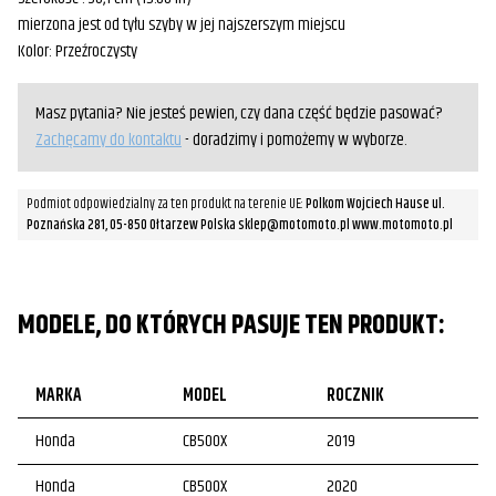
mierzona jest od tyłu szyby w jej najszerszym miejscu
Kolor: Przeźroczysty
Masz pytania? Nie jesteś pewien, czy dana część będzie pasować?
Zachęcamy do kontaktu
- doradzimy i pomożemy w wyborze.
Podmiot odpowiedzialny za ten produkt na terenie UE:
Polkom Wojciech Hause ul.
Poznańska 281, 05-850 Ołtarzew Polska sklep@motomoto.pl www.motomoto.pl
MODELE, DO KTÓRYCH PASUJE TEN PRODUKT:
MARKA
MODEL
ROCZNIK
Honda
CB500X
2019
Honda
CB500X
2020