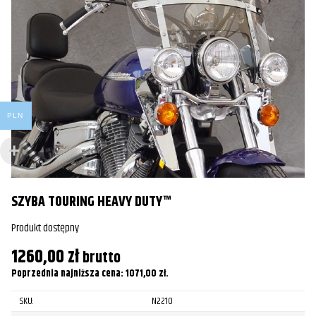
PLN
SZYBA TOURING HEAVY DUTY™
S
Produkt dostępny
Pr
1260,00
zł
5
brutto
Poprzednia najniższa cena:
1071,00
zł
.
Po
SKU:
N2210