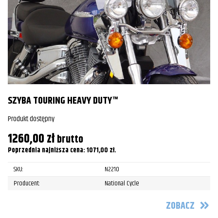
SZYBA TOURING HEAVY DUTY™
S
Produkt dostępny
Pr
1260,00
zł
5
brutto
Poprzednia najniższa cena:
1071,00
zł
.
Po
SKU:
N2210
Producent:
National Cycle
ZOBACZ