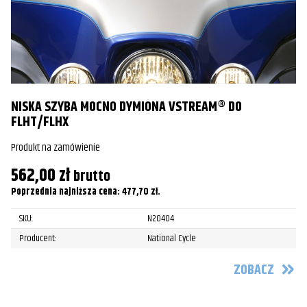
NISKA SZYBA MOCNO DYMIONA VSTREAM® DO
S
FLHT/FLHX
Pr
Produkt na zamówienie
6
562,00
zł
brutto
Po
Poprzednia najniższa cena:
477,70
zł
.
SKU:
N20404
Producent:
National Cycle
ZOBACZ