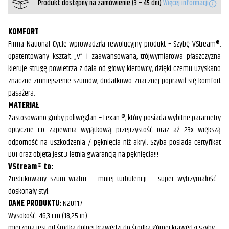
Produkt dostępny na zamówienie (3 – 45 dni)
Więcej informacji
KOMFORT
Firma National Cycle wprowadziła rewolucyjny produkt – Szybę VStream®.
Opatentowany kształt „V” i zaawansowana, trójwymiarowa płaszczyzna
kieruje strugę powietrza z dala od głowy kierowcy, dzięki czemu uzyskano
znaczne zmniejszenie szumów, dodatkowo znacznej poprawił się komfort
pasażera.
MATERIAŁ
Zastosowano gruby poliwęglan – Lexan ®, który posiada wybitne parametry
optyczne co zapewnia wyjątkową przejrzystość oraz aż 23x większą
odporność na uszkodzenia / pęknięcia niż akryl. Szyba posiada certyfikat
DOT oraz objęta jest 3-letnią gwarancją na pęknięcia!!!
VStream® to:
Zredukowany szum wiatru … mniej turbulencji … super wytrzymałość…
doskonały styl.
DANE PRODUKTU:
N20117
Wysokość: 46,3 cm (18,25 in)
mierzona jest od środka dolnej krawędzi do środka górnej krawędzi szyby