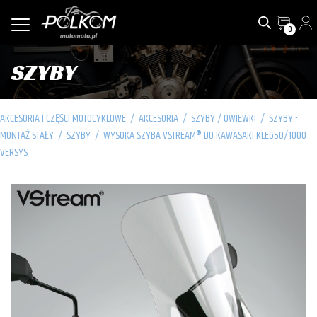
0
SZYBY
AKCESORIA I CZĘŚCI MOTOCYKLOWE
/
AKCESORIA
/
SZYBY / OWIEWKI
/
SZYBY -
MONTAŻ STAŁY
/
SZYBY
/
WYSOKA SZYBA VSTREAM® DO KAWASAKI KLE650/1000
VERSYS