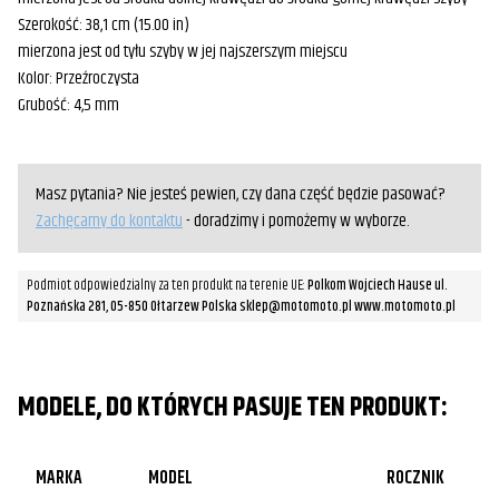
Szerokość: 38,1 cm (15.00 in)
mierzona jest od tyłu szyby w jej najszerszym miejscu
Kolor: Przeźroczysta
Grubość: 4,5 mm
Masz pytania? Nie jesteś pewien, czy dana część będzie pasować?
Zachęcamy do kontaktu
- doradzimy i pomożemy w wyborze.
Podmiot odpowiedzialny za ten produkt na terenie UE:
Polkom Wojciech Hause ul.
Poznańska 281, 05-850 Ołtarzew Polska sklep@motomoto.pl www.motomoto.pl
MODELE, DO KTÓRYCH PASUJE TEN PRODUKT:
MARKA
MODEL
ROCZNIK