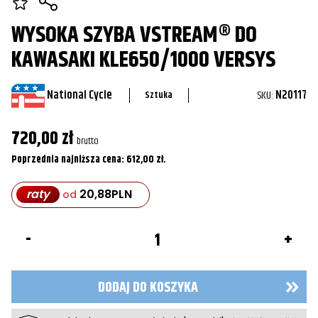
WYSOKA SZYBA VSTREAM® DO
KAWASAKI KLE650/1000 VERSYS
National Cycle
SKU:
N20117
Sztuka
720,00
zł
brutto
Poprzednia najniższa cena:
612,00
zł
.
raty
20,88
PLN
od
ilość
Wysoka
Szyba
VStream®
do
DODAJ DO KOSZYKA
Kawasaki
KLE650/1000
Versys