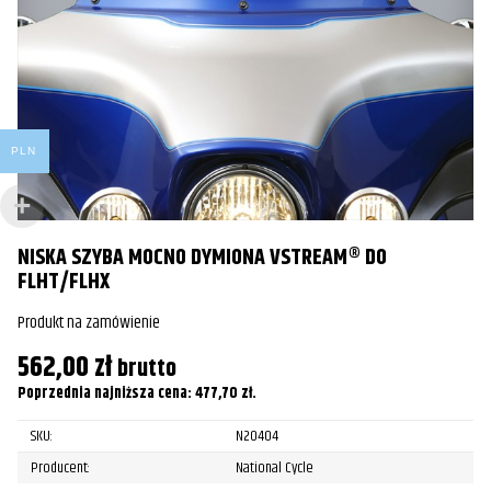
PLN
NISKA SZYBA MOCNO DYMIONA VSTREAM® DO
S
FLHT/FLHX
Pr
Produkt na zamówienie
6
562,00
zł
brutto
Po
Poprzednia najniższa cena:
477,70
zł
.
SKU:
N20404
Producent:
National Cycle