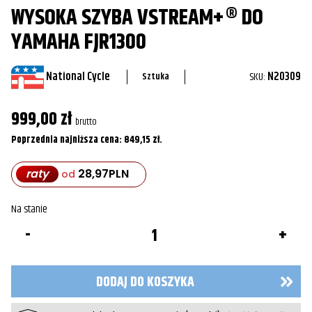
WYSOKA SZYBA VSTREAM+® DO
YAMAHA FJR1300
National Cycle
SKU:
N20309
Sztuka
999,00
zł
brutto
Poprzednia najniższa cena:
849,15
zł
.
raty
28,97
PLN
od
Na stanie
ilość
Wysoka
Szyba
VStream+®
do
DODAJ DO KOSZYKA
Yamaha
FJR1300