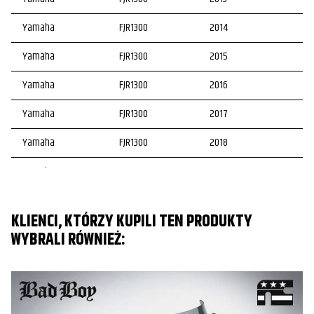
Yamaha
FJR1300
2014
Yamaha
FJR1300
2015
Yamaha
FJR1300
2016
Yamaha
FJR1300
2017
Yamaha
FJR1300
2018
Yamaha
FJR1300
2019
Yamaha
FJR1300
2020
KLIENCI, KTÓRZY KUPILI TEN PRODUKTY
Yamaha
FJR1300
2021
WYBRALI RÓWNIEŻ:
Yamaha
FJR1300
2022
Yamaha
FJR1300
2023