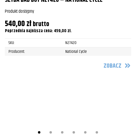
SZYBA BAD BOY N27420 – NATIONAL CYCLE
Produkt dostępny
540,00
zł
brutto
Poprzednia najniższa cena:
459,00
zł
.
N
SKU:
N27420
F
Producent:
National Cycle
Pr
ZOBACZ
5
Po