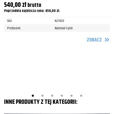
540,00
zł
brutto
Poprzednia najniższa cena:
459,00
zł
.
N
SKU:
N27420
F
Producent:
National Cycle
Pr
ZOBACZ
5
Po
INNE PRODUKTY Z TEJ KATEGORII: