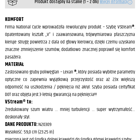
Produkt dostępny na stanie (1 – 2 dni)
Więcej informacji
KOMFORT
Firma National Cycle wprowadziła rewolucyjny produkt – Szybę VStream®.
Opatentowany kształt „V” i zaawansowana, trójwymiarowa płaszczyzna
kieruje strugę powietrza z dala od głowy kierowcy, dzięki czemu uzyskano
znaczne zmniejszenie szumów, dodatkowo znacznej poprawił się komfort
pasażera.
MATERIAŁ
Zastosowano gruby poliwęglan – Lexan ®, który posiada wybitne parametry
optyczne co zapewnia wyjątkową przejrzystość oraz aż 23x większą
odporność na uszkodzenia / pęknięcia niż akryl. Szyba posiada certyfikat
DOT oraz objęta jest 3-letnią gwarancją na pęknięcia!!!
VStream® to:
Zredukowany szum wiatru … mniej turbulencji … super wytrzymałość…
doskonały styl.
DANE PRODUKTU:
N20309
Wysokość: 59,0 cm (23.25 in)
mierzona jest od środka dolnej krawędzi do środka górnej krawędzi szyby