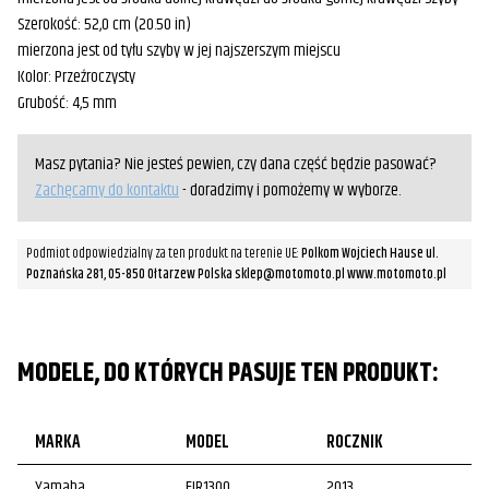
Szerokość: 52,0 cm (20.50 in)
mierzona jest od tyłu szyby w jej najszerszym miejscu
Kolor: Przeźroczysty
Grubość: 4,5 mm
Masz pytania? Nie jesteś pewien, czy dana część będzie pasować?
Zachęcamy do kontaktu
- doradzimy i pomożemy w wyborze.
Podmiot odpowiedzialny za ten produkt na terenie UE:
Polkom Wojciech Hause ul.
Poznańska 281, 05-850 Ołtarzew Polska sklep@motomoto.pl www.motomoto.pl
MODELE, DO KTÓRYCH PASUJE TEN PRODUKT:
MARKA
MODEL
ROCZNIK
Yamaha
FJR1300
2013