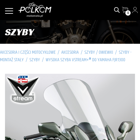
0
SZYBY
AKCESORIA I CZĘŚCI MOTOCYKLOWE
/
AKCESORIA
/
SZYBY / OWIEWKI
/
SZYBY -
MONTAŻ STAŁY
/
SZYBY
/
WYSOKA SZYBA VSTREAM+® DO YAMAHA FJR1300