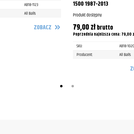
1500 1987-2013
AB18-1123
All Balls
Produkt dostępny
79,00
zł
brutto
ZOBACZ
Poprzednia najniższa cena:
79,00
z
SKU:
AB18-102
Producent:
All Balls
Z