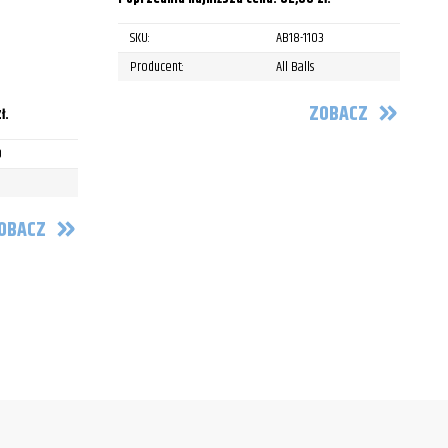
SKU:
AB18-1103
P
Producent:
All Balls
ZOBACZ
ł
.
0
OBACZ