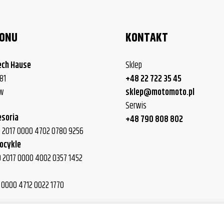
LONU
KONTAKT
ech Hause
Sklep
81
+48 22 722 35 45
ew
sklep@motomoto.pl
Serwis
esoria
+48 790 808 802
40 2017 0000 4702 0780 9256
ocykle
0 2017 0000 4002 0357 1452
7 0000 4712 0022 1770
0 2017 0000 4012 0015 9699