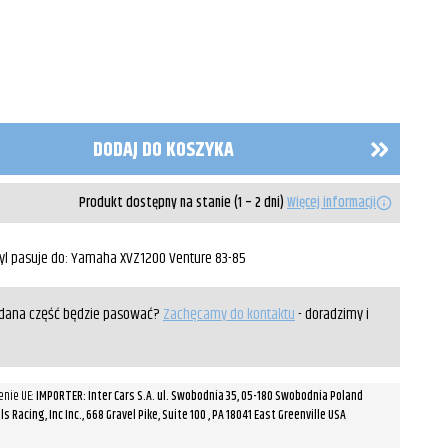
DODAJ DO KOSZYKA
Produkt dostępny na stanie (1 – 2 dni)
Więcej informacji
l pasuje do: Yamaha XVZ1200 Venture 83-85
y dana część będzie pasować?
Zachęcamy do kontaktu
- doradzimy i
enie UE:
IMPORTER: Inter Cars S.A. ul. Swobodnia 35, 05-180 Swobodnia Poland
Racing, Inc Inc., 668 Gravel Pike, Suite 100 , PA 18041 East Greenville USA