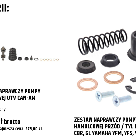
II:
APRAWCZY POMPY
EJ UTV CAN-AM
pny
ZESTAW NAPRAWCZY POMP
ł
brutto
HAMULCOWEJ PRZÓD / TYŁ
ajniższa cena:
275,00
zł
.
CBR, GL YAMAHA YFM, YFS, 