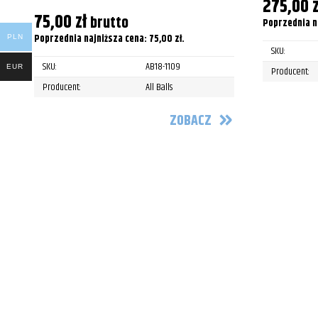
275,00
z
75,00
zł
brutto
Poprzednia n
Poprzednia najniższa cena:
75,00
zł
.
PLN
SKU:
SKU:
AB18-1109
EUR
Producent:
Producent:
All Balls
ZOBACZ