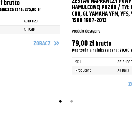
ZESTAW NAPRAWCZY POMP
ł
brutto
HAMULCOWEJ PRZÓD / TYŁ
ajniższa cena:
275,00
zł
.
CBR, GL YAMAHA YFM, YFS, 
1500 1987-2013
AB18-1123
All Balls
Produkt dostępny
79,00
zł
brutto
ZOBACZ
Poprzednia najniższa cena:
79,00
z
SKU:
AB18-102
Producent:
All Balls
Z