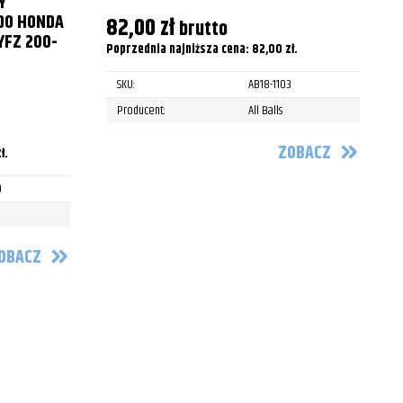
Y
 DO HONDA
82,00
zł
brutto
P
YFZ 200-
Poprzednia najniższa cena:
82,00
zł
.
SKU:
AB18-1103
P
Producent:
All Balls
ZOBACZ
ł
.
0
OBACZ