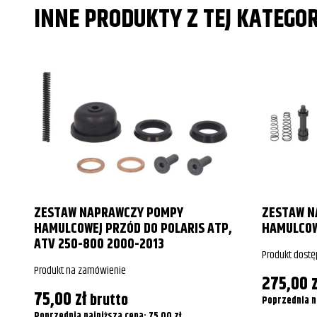
INNE PRODUKTY Z TEJ KATEGOR
ZESTAW NAPRAWCZY POMPY
ZESTAW N
HAMULCOWEJ PRZÓD DO POLARIS ATP,
HAMULCOW
ATV 250-800 2000-2013
Produkt dostę
Produkt na zamówienie
275,00
z
75,00
zł
brutto
Poprzednia n
Poprzednia najniższa cena:
75,00
zł
.