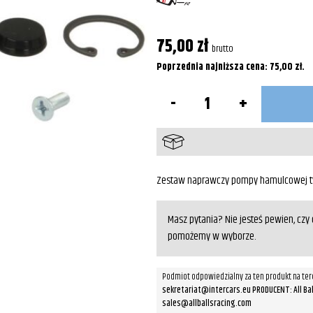
75,00
zł
brutto
Poprzednia najniższa cena:
75,00
zł
.
ilość
Zestaw
naprawczy
pompy
hamulcowej
tył
do
YAMAHA
Zestaw naprawczy pompy hamulcowej ty
XVZ
1200
1983-
Masz pytania? Nie jesteś pewien, cz
1985
pomożemy w wyborze.
Podmiot odpowiedzialny za ten produkt na ter
sekretariat@intercars.eu PRODUCENT: All Balls 
sales@allballsracing.com