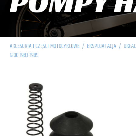
POMPY 
AKCESORIA I CZĘŚCI MOTOCYKLOWE
/
EKSPLOATACJA
/
UKŁA
1200 1983-1985