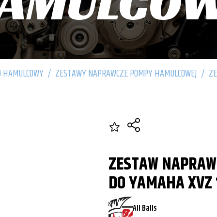
HAMULCO
D HAMULCOWY
/
ZESTAWY NAPRAWCZE POMPY HAMULCOWEJ
/
ZE
ZESTAW NAPRAW
DO YAMAHA XVZ 
All Balls