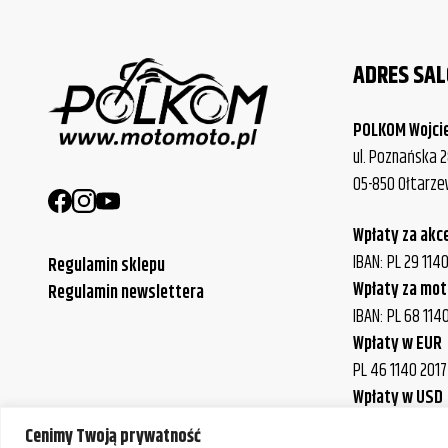
ADRES SA
POLKOM Wojci
ul. Poznańska 2
05-850 Ołtarz
Wpłaty za akc
IBAN: PL 29 11
Regulamin sklepu
Wpłaty za mot
Regulamin newslettera
IBAN: PL 68 114
Wpłaty w EUR
PL 46 1140 201
Wpłaty w USD
IBAN: PL 43 114
Cenimy Twoją prywatność