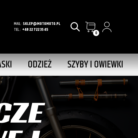
MAIL:
SKLEP@MOTOMOTO.PL
TEL.:
+48 22 722 35 45
0
ASKI
ODZIEŻ
SZYBY I OWIEWKI
CZE