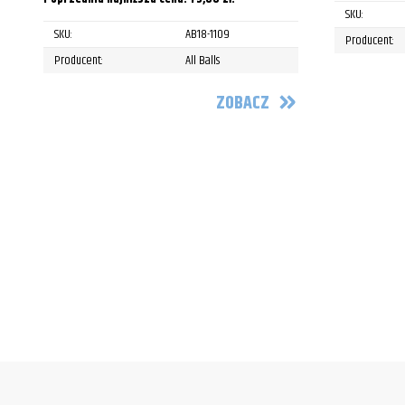
SKU:
SKU:
AB18-1109
Producent:
Producent:
All Balls
ZOBACZ