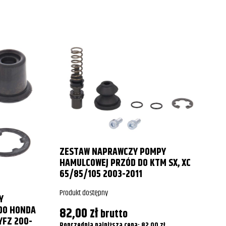
ZESTAW NAPRAWCZY POMPY
HAMULCOWEJ PRZÓD DO KTM SX, XC
65/85/105 2003-2011
C
Produkt dostępny
Y
 DO HONDA
82,00
zł
brutto
P
YFZ 200-
Poprzednia najniższa cena:
82,00
zł
.