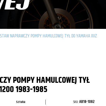
WEJ
STAW NAPRAWCZY POMPY HAMULCOWEJ TYŁ DO YAMAHA XVZ
CZY POMPY HAMULCOWEJ TYŁ
1200 1983-1985
SKU:
AB18-1082
Sztuka