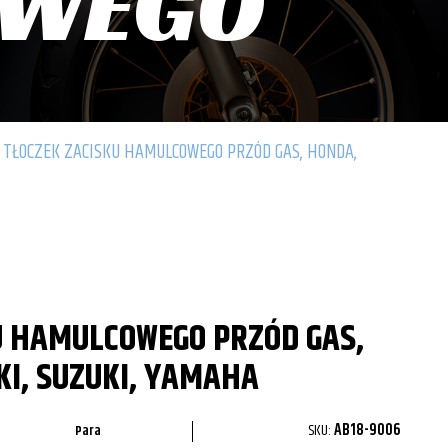
OWEGO
TŁOCZEK ZACISKU HAMULCOWEGO PRZÓD GAS, HONDA,
U HAMULCOWEGO PRZÓD GAS,
I, SUZUKI, YAMAHA
SKU:
AB18-9006
Para