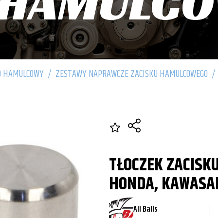
 HAMULC
D HAMULCOWY
/
ZESTAWY NAPRAWCZE ZACISKU HAMULCOWEGO
/
TŁOCZEK ZACISK
HONDA, KAWASAK
All Balls