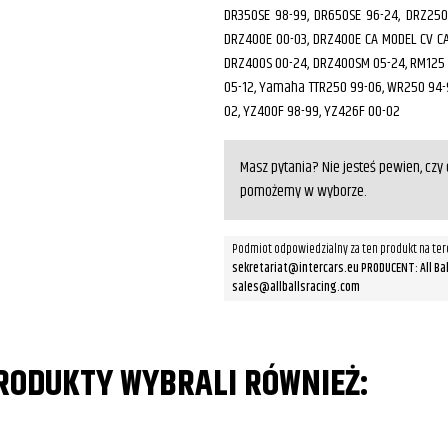
DR350SE 98-99, DR650SE 96-24, DRZ25
DRZ400E 00-03, DRZ400E CA MODEL CV C
DRZ400S 00-24, DRZ400SM 05-24, RM125 
05-12, Yamaha TTR250 99-06, WR250 94-9
02, YZ400F 98-99, YZ426F 00-02
Masz pytania? Nie jesteś pewien, cz
pomożemy w wyborze.
Podmiot odpowiedzialny za ten produkt na ter
sekretariat@intercars.eu PRODUCENT: All Balls 
sales@allballsracing.com
PRODUKTY WYBRALI RÓWNIEŻ: