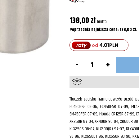
138,00
zł
brutto
Poprzednia najniższa cena:
138,00
zł
.
raty
4,01
PLN
od
ilość
Tłoczek
zacisku
hamulcowego
przód
GAS,
Honda,
Kawasaki,
Tłoczek zacisku hamulcowego przód pas
Suzuki,
EC450FSE 03-06, EC450FSR 07-09, MC1
Yamaha
SM450FSR 07-09, Honda CR125R 87-99, CR
XR250R 87-04, XR400R 96-04, XR600R 88-
KLX250S 06-07, KLX300(R) 97-07, KLX400
93-96, KLX650D1 96, KLX650R 93-96, KX1