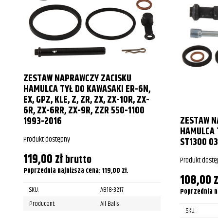
ZESTAW NAPRAWCZY ZACISKU
HAMULCA TYŁ DO KAWASAKI ER-6N,
EX, GPZ, KLE, Z, ZR, ZX, ZX-10R, ZX-
6R, ZX-6RR, ZX-9R, ZZR 550-1100
ZESTAW N
1993-2016
HAMULCA T
Produkt dostępny
ST1300 03
119,00
zł
brutto
Produkt dostę
Poprzednia najniższa cena:
119,00
zł
.
108,00
z
SKU:
AB18-3217
Poprzednia n
Producent:
All Balls
SKU: