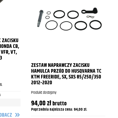
 ZACISKU
HONDA CB,
S
, VFR, VT,
3
ZESTAW NAPRAWCZY ZACISKU
P
HAMULCA PRZÓD DO HUSQVARNA TC
KTM FREERIDE, SX, SXS 85/250/350
2012-2020
P
ł
.
Produkt dostępny
4
94,00
zł
brutto
Poprzednia najniższa cena:
94,00
zł
.
OBACZ