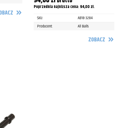
94,00
zł
brutto
Poprzednia najniższa cena:
94,00
zł
.
OBACZ
SKU:
AB18-3284
Producent:
All Balls
ZOBACZ