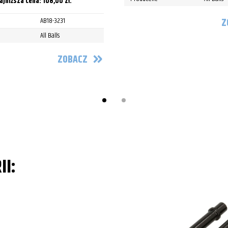
ajniższa cena:
108,00
zł
.
Z
AB18-3231
All Balls
ZOBACZ
II: