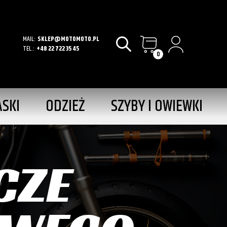
MAIL:
SKLEP@MOTOMOTO.PL
TEL.:
+48 22 722 35 45
0
ASKI
ODZIEŻ
SZYBY I OWIEWKI
CZE