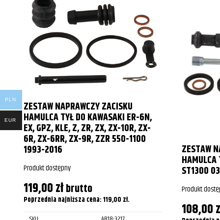
PLN
ZESTAW NAPRAWCZY ZACISKU
HAMULCA TYŁ DO KAWASAKI ER-6N,
EUR
EX, GPZ, KLE, Z, ZR, ZX, ZX-10R, ZX-
6R, ZX-6RR, ZX-9R, ZZR 550-1100
ZESTAW N
1993-2016
HAMULCA T
Produkt dostępny
ST1300 03
119,00
zł
brutto
Produkt dostę
Poprzednia najniższa cena:
119,00
zł
.
108,00
z
SKU:
AB18-3217