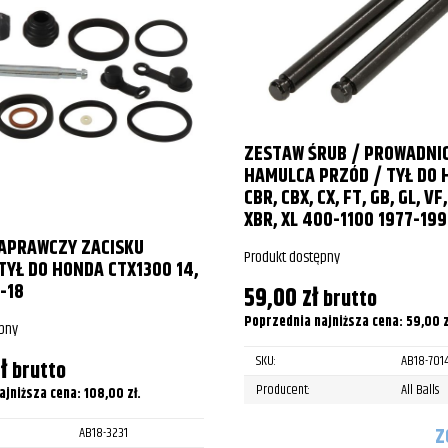
ZESTAW ŚRUB / PROWADNIC
HAMULCA PRZÓD / TYŁ DO 
CBR, CBX, CX, FT, GB, GL, VF
XBR, XL 400-1100 1977-199
APRAWCZY ZACISKU
Produkt dostępny
YŁ DO HONDA CTX1300 14,
-18
59,00
zł
brutto
Poprzednia najniższa cena:
59,00
z
pny
SKU:
AB18-701
ł
brutto
Producent:
All Balls
ajniższa cena:
108,00
zł
.
Z
AB18-3231