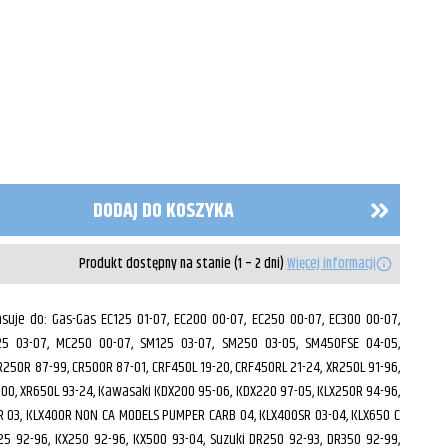
DODAJ DO KOSZYKA
Produkt dostępny na stanie (1 – 2 dni)
Więcej informacji
uje do: Gas-Gas EC125 01-07, EC200 00-07, EC250 00-07, EC300 00-07,
25 03-07, MC250 00-07, SM125 03-07, SM250 03-05, SM450FSE 04-05,
250R 87-99, CR500R 87-01, CRF450L 19-20, CRF450RL 21-24, XR250L 91-96,
00, XR650L 93-24, Kawasaki KDX200 95-06, KDX220 97-05, KLX250R 94-96,
R 03, KLX400R NON CA MODELS PUMPER CARB 04, KLX400SR 03-04, KLX650 C
25 92-96, KX250 92-96, KX500 93-04, Suzuki DR250 92-93, DR350 92-99,