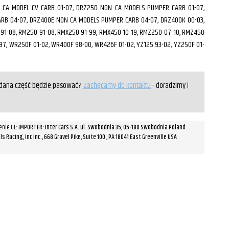
0 CA MODEL CV CARB 01-07, DRZ250 NON CA MODELS PUMPER CARB 01-07,
ARB 04-07, DRZ400E NON CA MODELS PUMPER CARB 04-07, DRZ400K 00-03,
91-08, RM250 91-08, RMX250 91-99, RMX450 10-19, RMZ250 07-10, RMZ450
7, WR250F 01-02, WR400F 98-00, WR426F 01-02, YZ125 93-02, YZ250F 01-
y dana część będzie pasować?
Zachęcamy do kontaktu
- doradzimy i
enie UE:
IMPORTER: Inter Cars S.A. ul. Swobodnia 35, 05-180 Swobodnia Poland
Racing, Inc Inc., 668 Gravel Pike, Suite 100 , PA 18041 East Greenville USA