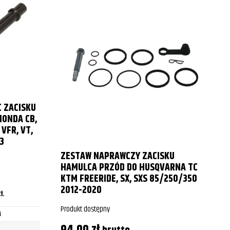
 ZACISKU
HONDA CB,
S
, VFR, VT,
3
ZESTAW NAPRAWCZY ZACISKU
P
HAMULCA PRZÓD DO HUSQVARNA TC
KTM FREERIDE, SX, SXS 85/250/350
2012-2020
P
ł
.
Produkt dostępny
4