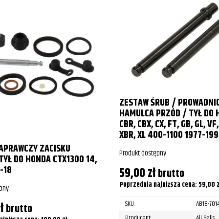
ZESTAW ŚRUB / PROWADNIC
HAMULCA PRZÓD / TYŁ DO 
CBR, CBX, CX, FT, GB, GL, VF
XBR, XL 400-1100 1977-199
APRAWCZY ZACISKU
Produkt dostępny
YŁ DO HONDA CTX1300 14,
-18
59,00
zł
brutto
Poprzednia najniższa cena:
59,00
z
pny
SKU:
AB18-701
ł
brutto
Producent:
All Balls