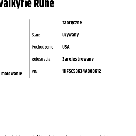
alkyrie Rune
fabryczne
Stan:
Używany
Pochodzenie:
USA
Rejestracja:
Zarejestrowany
VIN:
1HFSC53634A000612
- malowanie