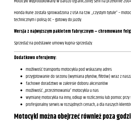
Motocykl wyprodukowany w bardzo ograniczonej serii na przełomie 2004 i 
Honda Rune została sprowadzona z USA na tzw. „czystym tytule” – mot
technicznym i polisą OC – gotowy do jazdy.
Wersja z najwyższym pakietem fabrycznym – chromowane felgi
Sprzedaż na podstawie umowy kupna-sprzedaży.
Dodatkowo oferujemy:
możliwość transportu motocykla pod wskazany adres
przygotowanie do sezonu (wymiana płynów, filtrów) wraz z nasz
fachowe doradztwo w zakresie doboru akcesoriów
możliwość „przezimowania” motocykla u nas
wymianę motocykla na inny, odkup w rozliczeniu lub pomoc przy
profesjonalny serwis w rozsądnych cenach, a dla naszych klient
Motocykl można obejrzeć również poza god