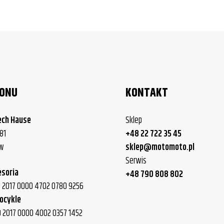
LONU
KONTAKT
ech Hause
Sklep
81
+48 22 722 35 45
ew
sklep@motomoto.pl
Serwis
esoria
+48 790 808 802
40 2017 0000 4702 0780 9256
ocykle
0 2017 0000 4002 0357 1452