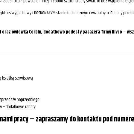
2005 roku – powstało mniej niż 3000 sztuk na cały świat. To bez wątpienia egzem
ocykl bezwypadkowy i DOSKONAŁYM stanie technicznym i wizualnym. Obecny przebi
 oraz owiewka Corbin, dodatkowo podesty pasażera firmy Rivco – wsz
ą książką serwisową
 sprzedaży poprzedniego
ów – dodatkowe rabaty
zinami pracy – zapraszamy do kontaktu pod nume