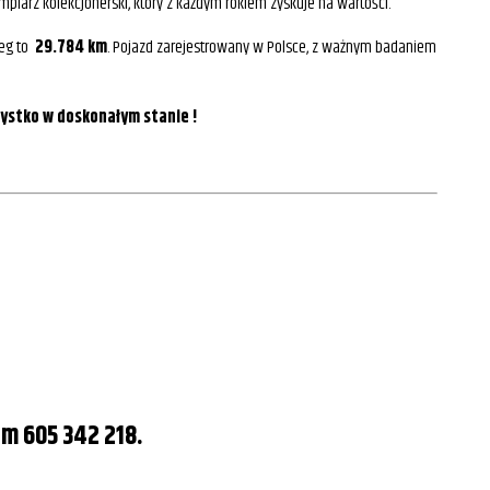
plarz kolekcjonerski, który z każdym rokiem zyskuje na wartości.
eg to
29.784 km
. Pojazd zarejestrowany w Polsce, z ważnym badaniem
ystko w doskonałym stanie !
rem
605 342 218
.