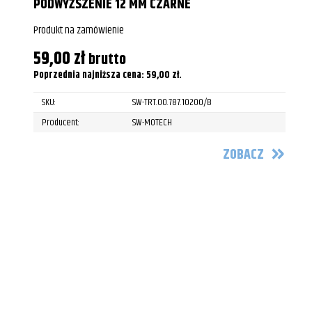
PODWYŻSZENIE 12 MM CZARNE
Produkt na zamówienie
59,00
zł
brutto
Poprzednia najniższa cena:
59,00
zł
.
SKU:
SW-TRT.00.787.10200/B
Producent:
SW-MOTECH
ZOBACZ