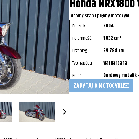
Honda NRX1800 V
Idealny stan i piękny motocykl
Rocznik:
2004
Pojemność:
1 832 cm³
Przebieg:
29.784 km
Typ napędu:
Wał kardana
Kolor:
Bordowy metalik 
ZAPYTAJ O MOTOCYKL