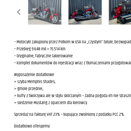
– Motocykl zakupiony przez Polkom w USA na „czystym” tytule, bezwypa
– Przebieg 9.648 mil = 15.514 km
– Oryginalne, fabryczne lakierowanie
– Komplet dokumentów do rejestracji wraz z tłumaczeniami przygotowan
Wyposażenie dodatkowe:
> szyba Memphis Shades,
> gmole przednie,
> kufry z tworzywa ale w stylu skórzanym – żadna pogoda im nie strasz
> siedzenie Mustang z oparciem dla kierowcy.
Sprzedaż na fakturę VAT 23% – kupujący zwolniony z podatku PCC 2%.
Dodatkowo oferujemy: