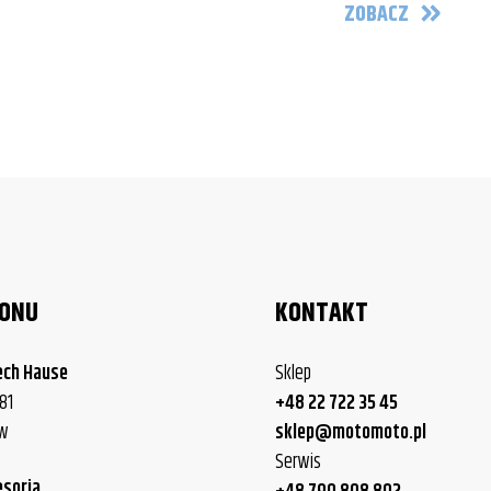
ZOBACZ
LONU
KONTAKT
ech Hause
Sklep
81
+48 22 722 35 45
ew
sklep@motomoto.pl
Serwis
esoria