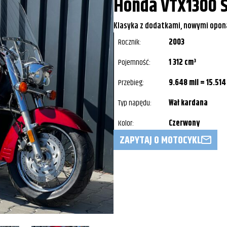
Honda VTX1300 
Klasyka z dodatkami, nowymi opon
Rocznik:
2003
Pojemność:
1 312 cm³
Przebieg:
9.648 mil = 15.514
Typ napędu:
Wał kardana
Kolor:
Czerwony
ZAPYTAJ O MOTOCYKL