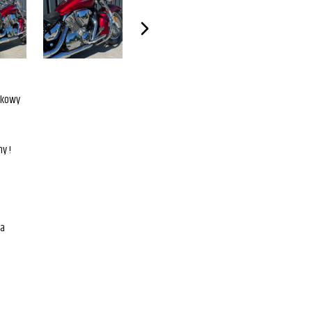
dkowy
y !
na