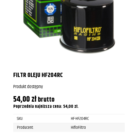
FILTR OLEJU HF204RC
Produkt dostępny
54,00
zł
brutto
Poprzednia najniższa cena:
54,00
zł
.
SKU:
HF-HF204RC
Producent:
HifloFiltro