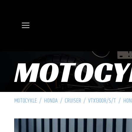
MOTOCY
MOTOCYKLE
/
HONDA
/
CRUISER
/
VTX1300R/S/T
/
HON