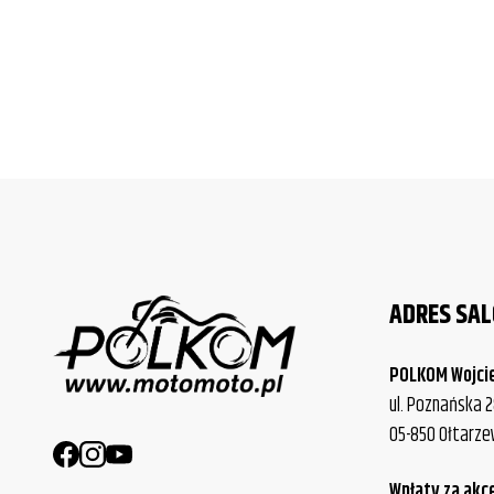
ADRES SA
POLKOM Wojci
ul. Poznańska 2
05-850 Ołtarz
Wpłaty za akc