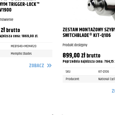
YM TRIGGER-LOCK™
V1900
amówienie
0
zł
ZESTAW MONTAŻOWY SZYB
brutto
SWITCHBLADE® KIT-Q106
ajniższa cena:
1869,00
zł
.
Produkt dostępny
MEB1949+MEM4120
899,00
zł
Memphis Shades
brutto
Poprzednia najniższa cena:
764,15
ZOBACZ
SKU:
KIT-Q106
Producent:
National Cyc
lack Spirit
Z
lack Spirit
lack Spirit