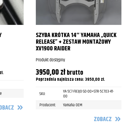
2015
2016
2018
Y
SZYBA KRÓTKA 14″ YAMAHA „QUICK
2019
RELEASE” + ZESTAW MONTAŻOWY
XV1900 RAIDER
2020
P
Produkt dostępny
2022
3950,00
zł
brutto
zł
.
P
2023
Poprzednia najniższa cena:
3950,00
zł
.
2024
YA-5C7-F83J0-S0-00+STR-5C703-41-
le
SKU:
00
2010
Producent:
Yamaha OEM
OBACZ
2011
ZOBACZ
2012