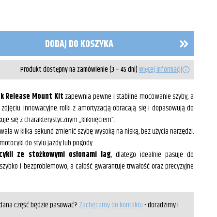
DODAJ DO KOSZYKA
Produkt dostępny na zamówienie (3 – 45 dni)
Więcej informacji
k Release Mount Kit
zapewnia pewne i stabilne mocowanie szyby, a
zdjęciu. Innowacyjne rolki z amortyzacją obracają się i dopasowują do
je się z charakterystycznym „kliknięciem”.
ala w kilka sekund zmienić szybę wysoką na niską, bez użycia narzędzi.
otocykl do stylu jazdy lub pogody.
ykli ze stożkowymi osłonami lag
, dlatego idealnie pasuje do
szybko i bezproblemowo, a całość gwarantuje trwałość oraz precyzyjne
y dana część będzie pasować?
Zachęcamy do kontaktu
- doradzimy i