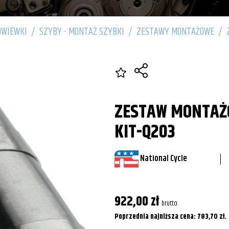
OWIEWKI
/
SZYBY - MONTAŻ SZYBKI
/
ZESTAWY MONTAŻOWE
/
ZESTAW MONTAŻ
KIT-Q203
National Cycle
922,00
zł
brutto
Poprzednia najniższa cena:
783,70
zł
.