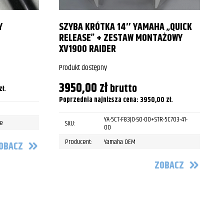
1998
1999
Y
SZYBA KRÓTKA 14″ YAMAHA „QUICK
RELEASE” + ZESTAW MONTAŻOWY
2000
XV1900 RAIDER
P
2001
Produkt dostępny
3950,00
zł
2002
brutto
zł
.
P
Poprzednia najniższa cena:
3950,00
zł
.
2003
YA-5C7-F83J0-S0-00+STR-5C703-41-
le
SKU:
2000
00
Producent:
Yamaha OEM
OBACZ
2001
ZOBACZ
2002
2003
2004