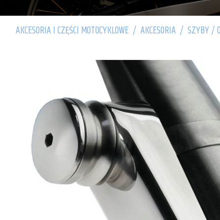
AKCESORIA I CZĘŚCI MOTOCYKLOWE
/
AKCESORIA
/
SZYBY / 