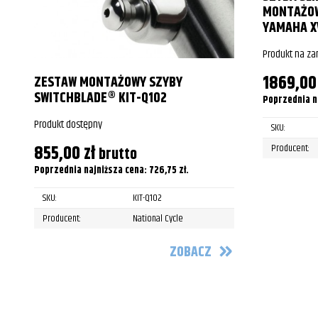
Honda
VT750 Shadow Aero/VT750C
MONTAŻOW
YAMAHA X
Honda
VT750 Shadow Aero/VT750C
Produkt na z
Honda
VT750 Shadow Aero/VT750C
1869,0
ZESTAW MONTAŻOWY SZYBY
Honda
VT750 Shadow Aero/VT750C
SWITCHBLADE® KIT-Q102
Poprzednia n
Honda
VT750 Shadow Aero/VT750C
Produkt dostępny
SKU:
Honda
VT750 Shadow Aero/VT750C
855,00
zł
Producent:
brutto
Poprzednia najniższa cena:
726,75
zł
.
Honda
VT750 Shadow Aero/VT750C
SKU:
KIT-Q102
Honda
VT750 Shadow Aero/VT750C
Producent:
National Cycle
Honda
VT750C2A/B Shadow Phantom/B
ZOBACZ
Honda
VT750C2A/B Shadow Phantom/B
Honda
VT750C2A/B Shadow Phantom/B