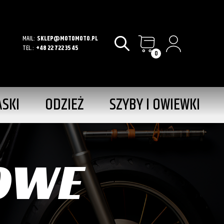
MAIL:
SKLEP@MOTOMOTO.PL
TEL.:
+48 22 722 35 45
0
ASKI
ODZIEŻ
SZYBY I OWIEWKI
OWE