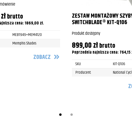
amówienie
0
zł
ZESTAW MONTAŻOWY SZYB
brutto
SWITCHBLADE® KIT-Q106
ajniższa cena:
1869,00
zł
.
Produkt dostępny
MEB1949+MEM4120
899,00
zł
Memphis Shades
brutto
Poprzednia najniższa cena:
764,15
ZOBACZ
SKU:
KIT-Q106
Producent:
National Cyc
Z