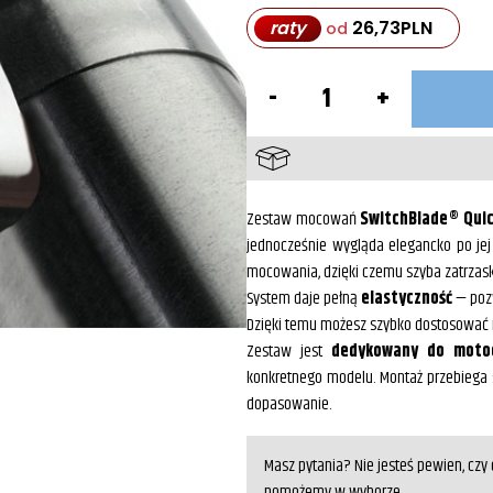
raty
26,73
PLN
od
ilość
Zestaw
montażowy
szyby
SwitchBlade®
KIT-
Q203
Zestaw mocowań
SwitchBlade® Quic
jednocześnie wygląda elegancko po jej 
mocowania, dzięki czemu szyba zatrzasku
System daje pełną
elastyczność
— pozw
Dzięki temu możesz szybko dostosować m
Zestaw jest
dedykowany do motoc
konkretnego modelu. Montaż przebiega 
dopasowanie.
Masz pytania? Nie jesteś pewien, cz
pomożemy w wyborze.