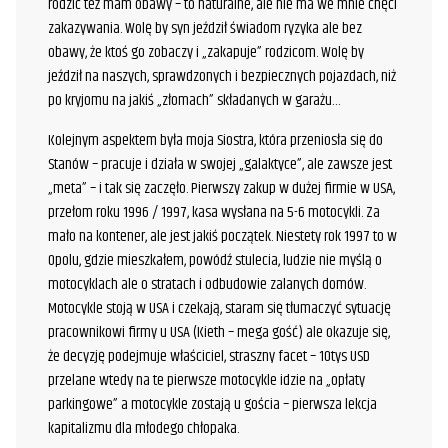
rodzic też mam obawy – to naturalne, ale nie ma we mnie chęci
zakazywania. Wolę by syn jeździł świadom ryzyka ale bez
obawy, że ktoś go zobaczy i „zakapuje” rodzicom. Wolę by
jeździł na naszych, sprawdzonych i bezpiecznych pojazdach, niż
po kryjomu na jakiś „złomach” składanych w garażu…
Kolejnym aspektem była moja Siostra, która przeniosła się do
Stanów – pracuje i działa w swojej „galaktyce”, ale zawsze jest
„meta” – i tak się zaczęło. Pierwszy zakup w dużej firmie w USA,
przełom roku 1996 / 1997, kasa wysłana na 5-6 motocykli. Za
mało na kontener, ale jest jakiś początek. Niestety rok 1997 to w
Opolu, gdzie mieszkałem, powódź stulecia, ludzie nie myślą o
motocyklach ale o stratach i odbudowie zalanych domów.
Motocykle stoją w USA i czekają, staram się tłumaczyć sytuację
pracownikowi firmy u USA (Kieth – mega gość) ale okazuje się,
że decyzję podejmuje właściciel, straszny facet – 10tys USD
przelane wtedy na te pierwsze motocykle idzie na „opłaty
parkingowe” a motocykle zostają u gościa – pierwsza lekcja
kapitalizmu dla młodego chłopaka.