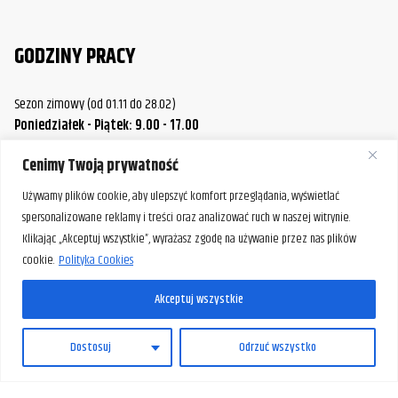
GODZINY PRACY
Sezon zimowy (od 01.11 do 28.02)
Poniedziałek - Piątek: 9.00 - 17.00
Sobota.: 9.00 - 14.00
Cenimy Twoją prywatność
Sezon letni (od 01.03 do 31.10)
Poniedziałek / Środa / Piątek: 9.00 - 17.00
Używamy plików cookie, aby ulepszyć komfort przeglądania, wyświetlać
Wtorek / Czwartek: 9.00 - 20.00
spersonalizowane reklamy i treści oraz analizować ruch w naszej witrynie.
Sobota: 9.00 - 14.00
Klikając „Akceptuj wszystkie”, wyrażasz zgodę na używanie przez nas plików
cookie.
Polityka Cookies
W razie potrzeby istnieje możliwość umówienia spotkania
poza standardowymi godzinami pracy naszej firmy.
Akceptuj wszystkie
Prosimy o wcześniejszy kontakt, aby ustalić dogodny termin.
PL
Dostosuj
Odrzuć wszystko