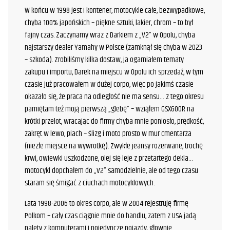
W końcu w 1998 jest I kontener, motocykle całe, bezwypadkowe,
chyba 100% japońskich – piękne sztuki, lakier, chrom – to był
fajny czas. Zaczynamy wraz z Darkiem z „V2” w Opolu, chyba
najstarszy dealer Yamahy w Polsce (zamknął się chyba w 2023
– szkoda). Zrobiliśmy kilka dostaw, ja ogarniałem tematy
zakupu i importu, Darek na miejscu w Opolu ich sprzedaż, w tym
czasie już pracowałem w dużej corpo, więc po jakimś czasie
okazało się, że praca na odległość nie ma sensu… z tego okresu
pamiętam też moją pierwszą „glebę” – wziąłem GSX600R na
krótki przelot, wracając do firmy chyba mnie poniosło, prędkość,
zakręt w lewo, piach – ślizg i moto prosto w mur cmentarza
(niezłe miejsce na wywrotkę). Zwykłe jeansy rozerwane, trochę
krwi, owiewki uszkodzone, olej się leje z przetartego dekla…
motocykl dopchałem do „V2” samodzielnie, ale od tego czasu
staram się śmigać z ciuchach motocyklowych.
Lata 1998-2006 to okres corpo, ale w 2004 rejestruję firmę
Polkom – cały czas ciągnie mnie do handlu, zatem z USA jadą
palety z komputerami i pojedyncze pojazdy, głownie