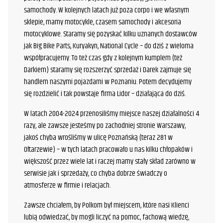
samochody. W kolejnych latach już poza corpo i we własnym
sklepie, mamy motocykle, czasem samochody i akcesoria
motocyklowe. Staramy się pozyskać kilku uznanych dostawców
jak Big Bike Parts, Kuryakyn, National Cycle – do dziś z wieloma
współpracujemy. To też czas gdy z kolejnym kumplem (też
Darkiem) staramy się rozszerzyć sprzedaż i Darek zajmuje się
handlem naszymi pojazdami w Poznaniu. Potem decydujemy
się rozdzielić i tak powstaje firma Lidor – działająca do dziś.
W latach 2004-2024 przenosiliśmy miejsce naszej działalności 4
razy, ale zawsze jesteśmy po zachodniej stronie Warszawy,
jakoś chyba wrośliśmy w ulicę Poznańską (teraz 281 w
Ołtarzewie) – w tych latach pracowało u nas kilku chłopaków i
większość przez wiele lat i raczej mamy stały skład zarówno w
serwisie jak i sprzedaży, co chyba dobrze świadczy o
atmosferze w firmie i relacjach.
Zawsze chciałem, by Polkom był miejscem, które nasi Klienci
lubią odwiedzać, by mogli liczyć na pomoc, fachową wiedzę,