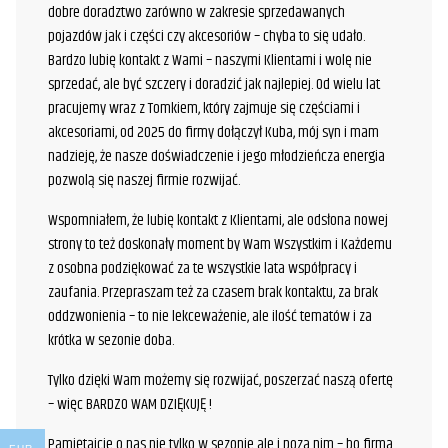
dobre doradztwo zarówno w zakresie sprzedawanych
pojazdów jak i części czy akcesoriów – chyba to się udało.
Bardzo lubię kontakt z Wami – naszymi Klientami i wolę nie
sprzedać, ale być szczery i doradzić jak najlepiej. Od wielu lat
pracujemy wraz z Tomkiem, który zajmuje się częściami i
akcesoriami, od 2025 do firmy dołączył Kuba, mój syn i mam
nadzieję, że nasze doświadczenie i jego młodzieńcza energia
pozwolą się naszej firmie rozwijać.
Wspomniałem, że lubię kontakt z Klientami, ale odsłona nowej
strony to też doskonały moment by Wam Wszystkim i Każdemu
z osobna podziękować za te wszystkie lata współpracy i
zaufania. Przepraszam też za czasem brak kontaktu, za brak
oddzwonienia – to nie lekceważenie, ale ilość tematów i za
krótka w sezonie doba.
Tylko dzięki Wam możemy się rozwijać, poszerzać naszą ofertę
– więc BARDZO WAM DZIĘKUJĘ !
Pamiętajcie o nas nie tylko w sezonie ale i poza nim – bo firma