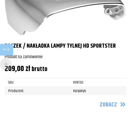
DASZEK / NAKŁADKA LAMPY TYLNEJ HD SPORTSTER
PLN
Produkt na zamówienie
209,00
zł
brutto
SKU:
KY8130
Producent:
Kuryakyn
ZOBACZ