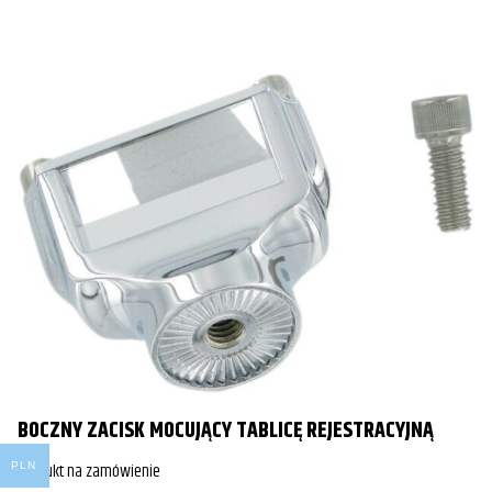
BOCZNY ZACISK MOCUJĄCY TABLICĘ REJESTRACYJNĄ
Produkt na zamówienie
PLN