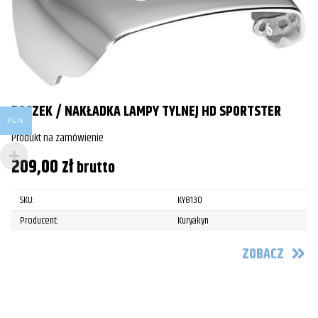
DASZEK / NAKŁADKA LAMPY TYLNEJ HD SPORTSTER
PLN
Produkt na zamówienie
209,00
zł
brutto
SKU:
KY8130
Producent:
Kuryakyn
ZOBACZ