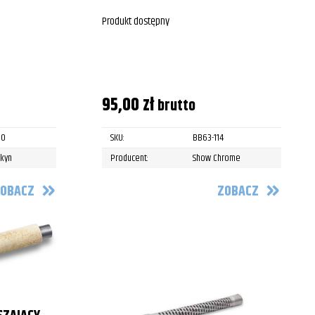
Produkt dostępny
95,00
zł
brutto
30
SKU:
BB63-114
akyn
Producent:
Show Chrome
OBACZ
ZOBACZ