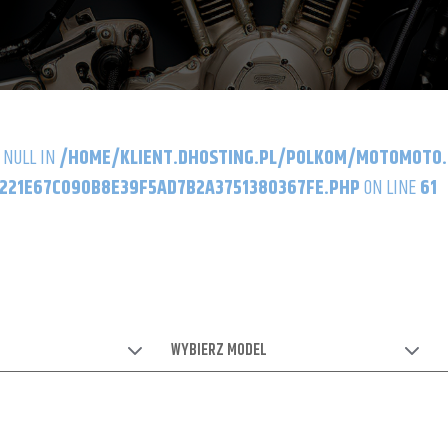
 NULL IN
/HOME/KLIENT.DHOSTING.PL/POLKOM/MOTOMOTO
21E67C090B8E39F5AD7B2A3751380367FE.PHP
ON LINE
61
WYBIERZ MODEL