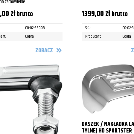
 na zamówienie
9,00
zł
1399,00
zł
brutto
brutto
CO-02-3600B
SKU:
CO-02-
ent:
Cobra
Producent:
Cobra
ZOBACZ
Z
DASZEK / NAKŁADKA L
TYLNEJ HD SPORTSTER