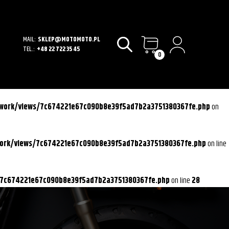
MAIL:
SKLEP@MOTOMOTO.PL
TEL.:
+48 22 722 35 45
0
ework/views/7c674221e67c090b8e39f5ad7b2a3751380367fe.php
on
work/views/7c674221e67c090b8e39f5ad7b2a3751380367fe.php
on line
/7c674221e67c090b8e39f5ad7b2a3751380367fe.php
on line
28