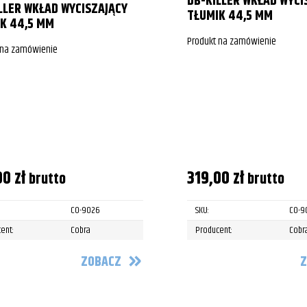
DB-KILLER WKŁAD WYCI
LLER WKŁAD WYCISZAJĄCY
TŁUMIK 44,5 MM
K 44,5 MM
Produkt na zamówienie
 na zamówienie
00
zł
319,00
zł
brutto
brutto
CO-9026
SKU:
CO-9
ent:
Cobra
Producent:
Cobr
ZOBACZ
Z