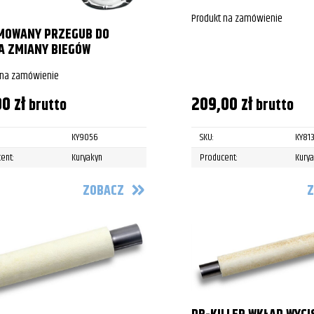
Produkt na zamówienie
MOWANY PRZEGUB DO
A ZMIANY BIEGÓW
 na zamówienie
00
zł
209,00
zł
brutto
brutto
KY9056
SKU:
KY81
ent:
Kuryakyn
Producent:
Kury
ZOBACZ
Z