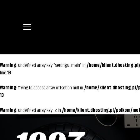
Warning
: Undefined array key "settings_main" in
/home/klient.dhosting.p
line
13
Warning
: Trying to access array offset on null in
/home/klient.dhosting.pl
13
Warning
: Undefined array key -2 in
/home/klient.dhosting.pl/polkom/m