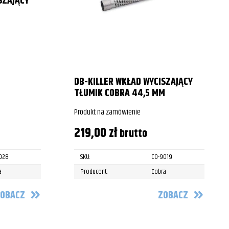
SZAJĄCY
DB-KILLER WKŁAD WYCISZAJĄCY
TŁUMIK COBRA 44,5 MM
Produkt na zamówienie
219,00
zł
brutto
028
SKU:
CO-9019
a
Producent:
Cobra
OBACZ
ZOBACZ