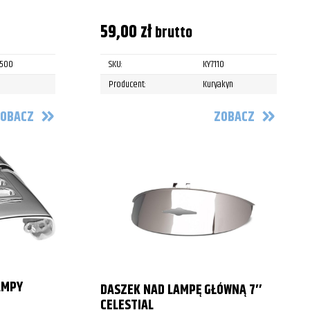
59,00
zł
brutto
3500
SKU:
KY7110
Producent:
Kuryakyn
OBACZ
ZOBACZ
AMPY
DASZEK NAD LAMPĘ GŁÓWNĄ 7″
CELESTIAL