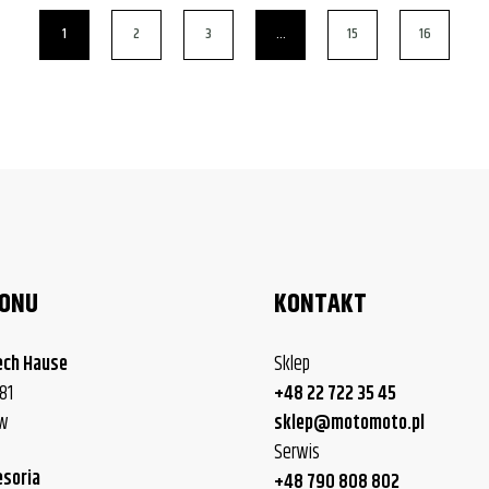
1
2
3
…
15
16
LONU
KONTAKT
ech Hause
Sklep
81
+48 22 722 35 45
ew
sklep@motomoto.pl
Serwis
esoria
+48 790 808 802