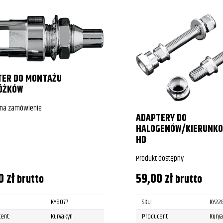
TER DO MONTAŻU
ÓŻKÓW
 na zamówienie
ADAPTERY DO
HALOGENÓW/KIERUNK
HD
Produkt dostępny
00
zł
59,00
zł
brutto
brutto
KY8077
SKU:
KY22
ent:
Kuryakyn
Producent:
Kury