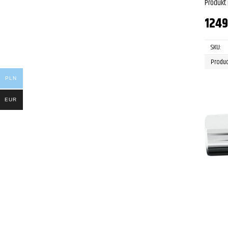
Produkt
124
SKU:
Produc
PLN
EUR