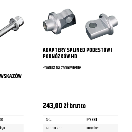
ADAPTERY SPLINED PODESTÓW I
PODNÓŻKÓW HD
Produkt na zamówienie
OWSKAZÓW
243,00
zł
brutto
88
SKU:
KY8881
akyn
Producent:
Kuryakyn