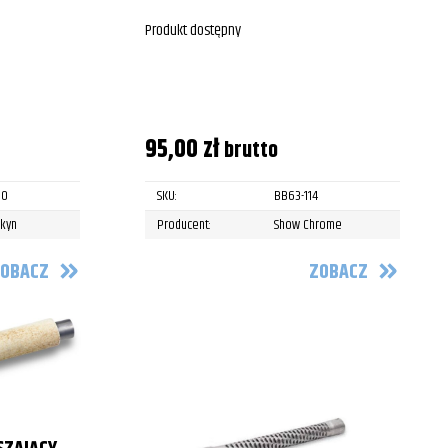
Produkt dostępny
95,00
zł
brutto
30
SKU:
BB63-114
akyn
Producent:
Show Chrome
OBACZ
ZOBACZ