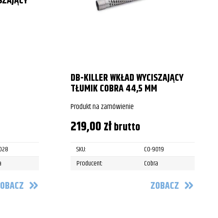
SZAJĄCY
DB-KILLER WKŁAD WYCISZAJĄCY
TŁUMIK COBRA 44,5 MM
Produkt na zamówienie
219,00
zł
brutto
028
SKU:
CO-9019
a
Producent:
Cobra
OBACZ
ZOBACZ