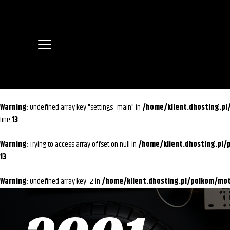
Warning
: Undefined array key "settings_main" in
/home/klient.dhosting.p
line
13
Warning
: Trying to access array offset on null in
/home/klient.dhosting.pl
13
Warning
: Undefined array key -2 in
/home/klient.dhosting.pl/polkom/m