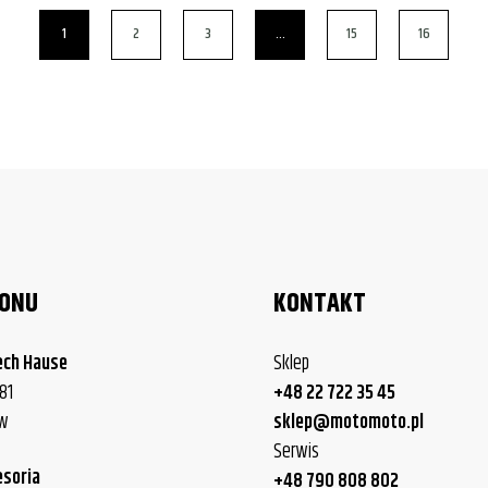
1
2
3
…
15
16
LONU
KONTAKT
ech Hause
Sklep
81
+48 22 722 35 45
ew
sklep@motomoto.pl
Serwis
esoria
+48 790 808 802