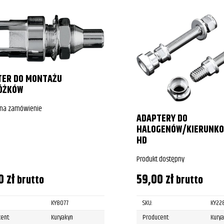
TER DO MONTAŻU
ÓŻKÓW
 na zamówienie
ADAPTERY DO
HALOGENÓW/KIERUNK
HD
Produkt dostępny
00
zł
59,00
zł
brutto
brutto
KY8077
SKU:
KY22
ent:
Kuryakyn
Producent:
Kury