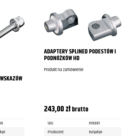
ADAPTERY SPLINED PODESTÓW I
PODNÓŻKÓW HD
Produkt na zamówienie
OWSKAZÓW
243,00
zł
brutto
88
SKU:
KY8881
akyn
Producent:
Kuryakyn