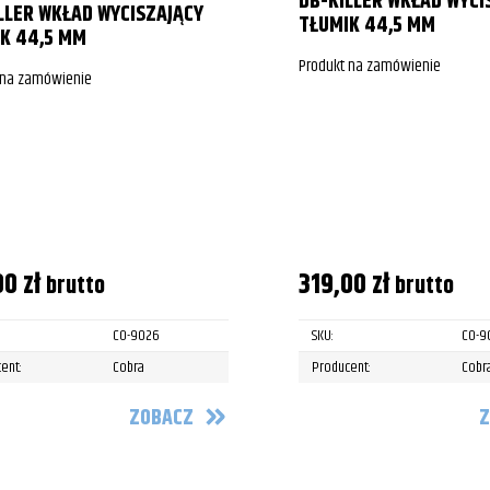
DB-KILLER WKŁAD WYCI
LLER WKŁAD WYCISZAJĄCY
TŁUMIK 44,5 MM
K 44,5 MM
Produkt na zamówienie
 na zamówienie
00
zł
319,00
zł
brutto
brutto
CO-9026
SKU:
CO-9
ent:
Cobra
Producent:
Cobr
ZOBACZ
Z