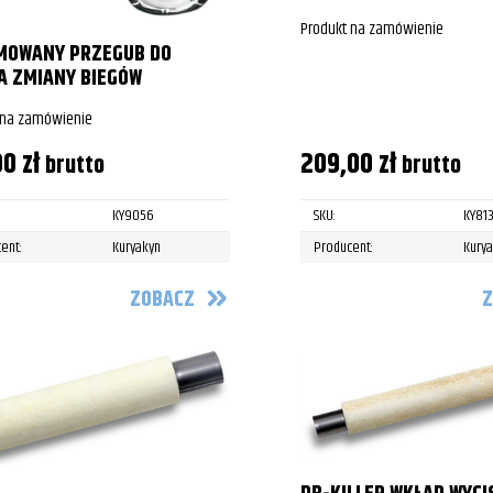
Produkt na zamówienie
MOWANY PRZEGUB DO
A ZMIANY BIEGÓW
 na zamówienie
00
zł
209,00
zł
brutto
brutto
KY9056
SKU:
KY81
ent:
Kuryakyn
Producent:
Kury
ZOBACZ
Z