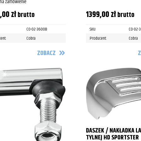
 na zamówienie
9,00
zł
1399,00
zł
brutto
brutto
CO-02-3600B
SKU:
CO-02-
ent:
Cobra
Producent:
Cobra
ZOBACZ
Z
DASZEK / NAKŁADKA L
TYLNEJ HD SPORTSTER