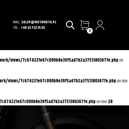
MAIL:
SKLEP@MOTOMOTO.PL
TEL.:
+48 22 722 35 45
0
ework/views/7c674221e67c090b8e39f5ad7b2a3751380367fe.php
on
work/views/7c674221e67c090b8e39f5ad7b2a3751380367fe.php
on line
/7c674221e67c090b8e39f5ad7b2a3751380367fe.php
on line
28