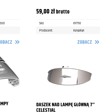
59,00
zł
brutto
3500
SKU:
KY7110
Producent:
Kuryakyn
OBACZ
ZOBACZ
AMPY
DASZEK NAD LAMPĘ GŁÓWNĄ 7″
CELESTIAL