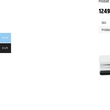
Produkt
124
SKU:
Produc
PLN
EUR