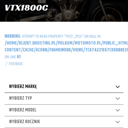
VTX1800C
WARNING
: ATTEMPT TO READ PROPERTY "POST_TITLE" ON NULL IN
/HOME/KLIENT.DHOSTING.PL/POLKOM/MOTOMOTO.PL/PUBLIC_HTML
CONTENT/CACHE/ACORN/FRAMEWORK/VIEWS/7C674221E67C090B8E39
ON LINE
61
/
VTX1800C
WYBIERZ MARKĘ
WYBIERZ TYP
WYBIERZ MODEL
WYBIERZ ROCZNIK