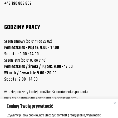
+48 790 808 802
GODZINY PRACY
Sezon zimowy (od 01.11 do 28.02)
Poniedziałek - Piątek: 9.00 - 17.00
Sobota.: 9.00 - 14.00
Sezon letni (od 01.03 do 31.10)
Poniedziałek / Środa / Piątek: 9.00 - 17.00
Wtorek / Czwartek: 9.00 - 20.00
Sobota: 9.00 - 14.00
W razie potrzeby istnieje możliwość umówienia spotkania
poza standardowymi godzinami pracy naszej firmy.
Prosimy o wcześniejszy kontakt, aby ustalić dogodny termin.
Cenimy Twoją prywatność
Używamy plików cookie, aby ulepszyć komfort przeglądania, wyświetlać