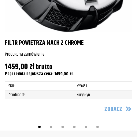
Pr
3
Po
FILTR POWIETRZA MACH 2 CHROME
Produkt na zamówienie
1459,00
zł
brutto
Poprzednia najniższa cena:
1459,00
zł
.
SKU:
KY9451
Producent:
Kuryakyn
ZOBACZ