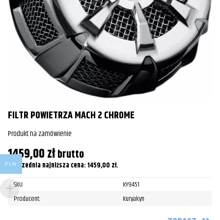
Z
Pr
3
Po
FILTR POWIETRZA MACH 2 CHROME
Produkt na zamówienie
1459,00
zł
brutto
Poprzednia najniższa cena:
1459,00
zł
.
PLN
SKU:
KY9451
Producent:
Kuryakyn