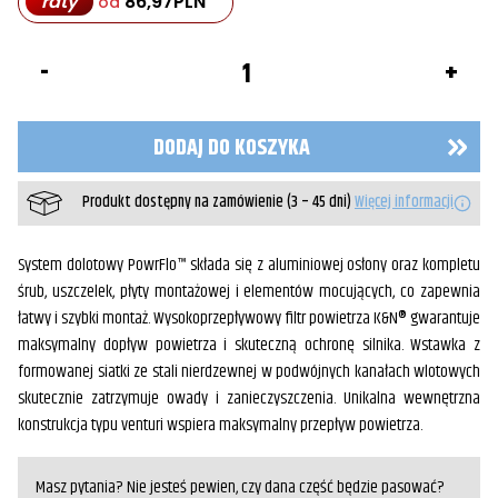
raty
86,97
PLN
od
ilość
Filtr
powietrza
czarny
XV950
DODAJ DO KOSZYKA
Produkt dostępny na zamówienie (3 – 45 dni)
Więcej informacji
System dolotowy PowrFlo™ składa się z aluminiowej osłony oraz kompletu
śrub, uszczelek, płyty montażowej i elementów mocujących, co zapewnia
łatwy i szybki montaż. Wysokoprzepływowy filtr powietrza K&N® gwarantuje
maksymalny dopływ powietrza i skuteczną ochronę silnika. Wstawka z
formowanej siatki ze stali nierdzewnej w podwójnych kanałach wlotowych
skutecznie zatrzymuje owady i zanieczyszczenia. Unikalna wewnętrzna
konstrukcja typu venturi wspiera maksymalny przepływ powietrza.
Masz pytania? Nie jesteś pewien, czy dana część będzie pasować?