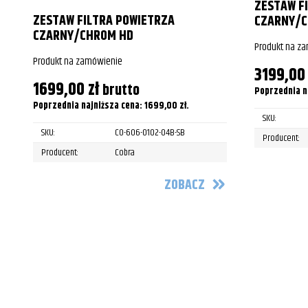
ZESTAW F
Harley-Davidson
FLHX/FLHXS 
ZESTAW FILTRA POWIETRZA
CZARNY/C
CZARNY/CHROM HD
Harley-Davidson
FLHX/FLHXS 
Produkt na z
Produkt na zamówienie
3199,0
Harley-Davidson
FLHX/FLHXS 
1699,00
zł
brutto
Poprzednia n
Harley-Davidson
FLHX/FLHXS 
Poprzednia najniższa cena:
1699,00
zł
.
SKU:
Harley-Davidson
FLTR/FLTRK
SKU:
CO-606-0102-04B-SB
Producent:
Producent:
Cobra
Harley-Davidson
FLTR/FLTRK
ZOBACZ
Harley-Davidson
FLTR/FLTRK
Harley-Davidson
FLTR/FLTRK
Harley-Davidson
FLTR/FLTRK
Harley-Davidson
FLTR/FLTRK
Harley-Davidson
FLTR/FLTRK