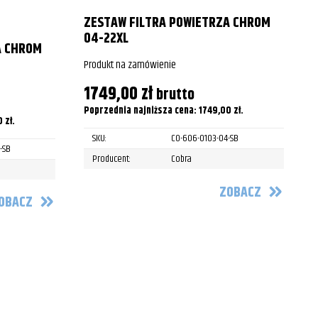
2013
ZESTAW FILTRA POWIETRZA CHROM
04-22XL
2014
A CHROM
P
Produkt na zamówienie
2015
1749,00
zł
brutto
2016
P
Poprzednia najniższa cena:
1749,00
zł
.
0
zł
.
2008
SKU:
CO-606-0103-04-SB
-SB
Producent:
Cobra
2009
2010
ZOBACZ
OBACZ
2011
2012
2013
2015