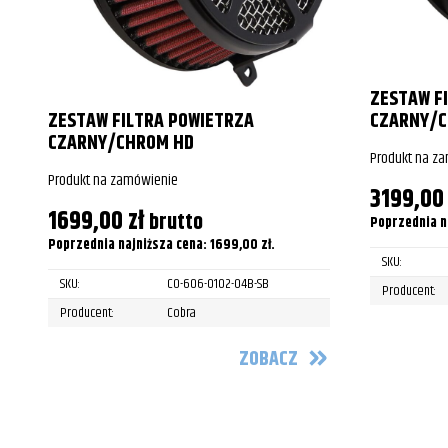
Harley-Davidson
FLHR Road 
Harley-Davidson
FLHR Road 
ZESTAW F
Harley-Davidson
FLHR Road 
ZESTAW FILTRA POWIETRZA
CZARNY/C
Harley-Davidson
FLHR Road 
CZARNY/CHROM HD
Produkt na z
Harley-Davidson
FLHR Road 
Produkt na zamówienie
3199,0
1699,00
zł
brutto
Harley-Davidson
FLHR Road 
Poprzednia n
Poprzednia najniższa cena:
1699,00
zł
.
Harley-Davidson
FLHR Road 
SKU:
SKU:
CO-606-0102-04B-SB
Producent:
Harley-Davidson
FLHR Road 
Producent:
Cobra
Harley-Davidson
FLHT/FLHTC/
ZOBACZ
Harley-Davidson
FLHT/FLHTC/
Harley-Davidson
FLHT/FLHTC/