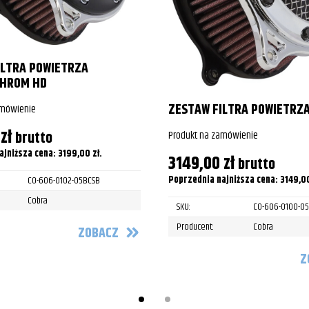
King
King
ILTRA POWIETRZA
King
HROM HD
King
ZESTAW FILTRA POWIETRZ
amówienie
King
0
zł
Produkt na zamówienie
brutto
King
ajniższa cena:
3199,00
zł
.
3149,00
zł
brutto
King
Poprzednia najniższa cena:
3149,0
CO-606-0102-05BCSB
Cobra
SKU:
CO-606-0100-05
King
Producent:
Cobra
ZOBACZ
FLHTCU Electra Glide
Z
FLHTCU Electra Glide
FLHTCU Electra Glide