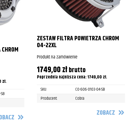
2009
2010
2011
ZESTAW FILTRA POWIETRZA CHROM
2012
04-22XL
A CHROM
2013
P
Produkt na zamówienie
1749,00
zł
brutto
2014
P
Poprzednia najniższa cena:
1749,00
zł
.
2015
0
zł
.
SKU:
CO-606-0103-04-SB
-SB
2016
Producent:
Cobra
2008
ZOBACZ
OBACZ
2009
2010