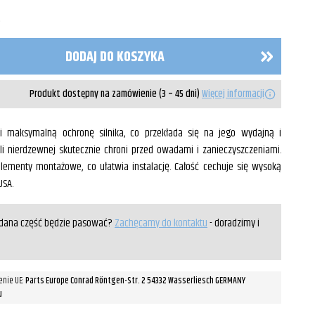
.
DODAJ DO KOSZYKA
Produkt dostępny na zamówienie (3 – 45 dni)
Więcej informacji
i maksymalną ochronę silnika, co przekłada się na jego wydajną i
ali nierdzewnej skutecznie chroni przed owadami i zanieczyszczeniami.
lementy montażowe, co ułatwia instalację. Całość cechuje się wysoką
USA.
y dana część będzie pasować?
Zachęcamy do kontaktu
- doradzimy i
enie UE:
Parts Europe Conrad Röntgen-Str. 2 54332 Wasserliesch GERMANY
u