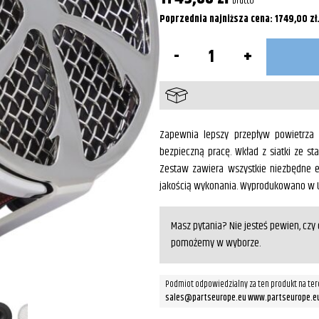
brutto
Poprzednia najniższa cena:
1749,00
zł
ilość
Zestaw
filtra
powietrza
Chrom
Zapewnia lepszy przepływ powietrza 
bezpieczną pracę. Wkład z siatki ze st
Zestaw zawiera wszystkie niezbędne e
jakością wykonania. Wyprodukowano w 
Masz pytania? Nie jesteś pewien, cz
pomożemy w wyborze.
Podmiot odpowiedzialny za ten produkt na ter
sales@partseurope.eu www.partseurope.e