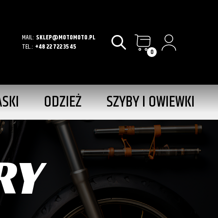
MAIL:
SKLEP@MOTOMOTO.PL
TEL.:
+48 22 722 35 45
0
ASKI
ODZIEŻ
SZYBY I OWIEWKI
RY