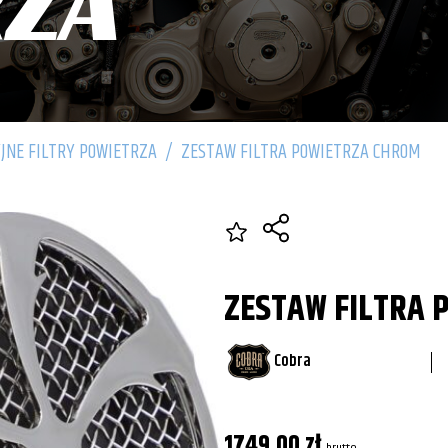
RZA
JNE FILTRY POWIETRZA
/
ZESTAW FILTRA POWIETRZA CHROM
ZESTAW FILTRA 
Cobra
1749,00
zł