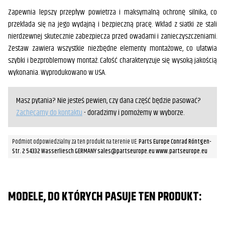
Zapewnia lepszy przepływ powietrza i maksymalną ochronę silnika, co
przekłada się na jego wydajną i bezpieczną pracę. Wkład z siatki ze stali
nierdzewnej skutecznie zabezpiecza przed owadami i zanieczyszczeniami.
Zestaw zawiera wszystkie niezbędne elementy montażowe, co ułatwia
szybki i bezproblemowy montaż. Całość charakteryzuje się wysoką jakością
wykonania. Wyprodukowano w USA.
Masz pytania? Nie jesteś pewien, czy dana część będzie pasować?
Zachęcamy do kontaktu
- doradzimy i pomożemy w wyborze.
Podmiot odpowiedzialny za ten produkt na terenie UE:
Parts Europe Conrad Röntgen-
Str. 2 54332 Wasserliesch GERMANY sales@partseurope.eu www.partseurope.eu
MODELE, DO KTÓRYCH PASUJE TEN PRODUKT: