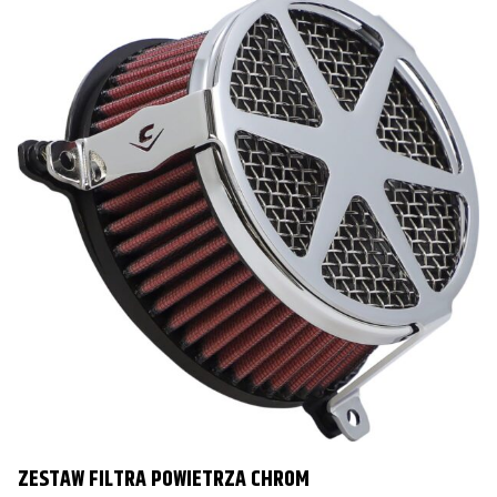
FLHT/FLHTC/FLHTCU Electra Glide
2017
Davidson
Harley-
FLHT/FLHTC/FLHTCU Electra Glide
2018
Davidson
Harley-
FLHT/FLHTC/FLHTCU Electra Glide
2019
Davidson
Harley-
FLHT/FLHTC/FLHTCU Electra Glide
2020
Davidson
Harley-
FLHTK Ultra Limited
2024
Davidson
Harley-
FLHX/FLHXS Street Glide
2017
Davidson
Harley-
FLHX/FLHXS Street Glide
2018
Davidson
ZESTAW FILTRA POWIETRZA CHROM
Harley-