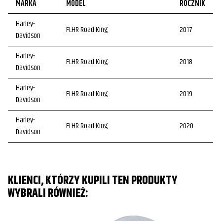
MARKA
MODEL
ROCZNIK
Harley-
FLHR Road King
2017
Davidson
Harley-
FLHR Road King
2018
Davidson
Harley-
FLHR Road King
2019
Davidson
Harley-
FLHR Road King
2020
Davidson
Harley-
FLHR Road King
2021
Davidson
KLIENCI, KTÓRZY KUPILI TEN PRODUKTY
Harley-
FLHR Road King
2022
WYBRALI RÓWNIEŻ:
Davidson
Harley-