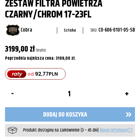
ZESTAW FILTRA POWIETRZA
CZARNY/CHROM 17-23FL
Cobra
SKU:
CO-606-0101-05-SB
Sztuka
3199,00
zł
brutto
Poprzednia najniższa cena:
3199,00
zł
.
raty
92,77
PLN
od
ilość
Zestaw
filtra
powietrza
Czarny/Chrom
DODAJ DO KOSZYKA
17-
23FL
Produkt dostępny na zamówienie (3 – 45 dni)
Więcej informacji