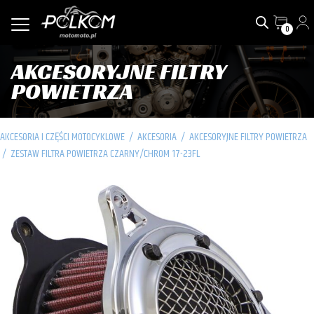
0
AKCESORYJNE FILTRY
POWIETRZA
AKCESORIA I CZĘŚCI MOTOCYKLOWE
/
AKCESORIA
/
AKCESORYJNE FILTRY POWIETRZA
/
ZESTAW FILTRA POWIETRZA CZARNY/CHROM 17-23FL