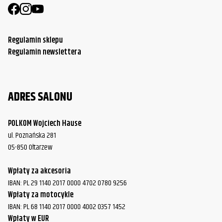
Harley-
FLTRT Road Glide 3
2023
Davidson
Regulamin sklepu
Harley-
FLTRT Road Glide 3
2024
Regulamin newslettera
Davidson
ADRES SALONU
POLKOM Wojciech Hause
ul. Poznańska 281
05-850 Ołtarzew
Wpłaty za akcesoria
IBAN: PL 29 1140 2017 0000 4702 0780 9256
Wpłaty za motocykle
IBAN: PL 68 1140 2017 0000 4002 0357 1452
Wpłaty w EUR