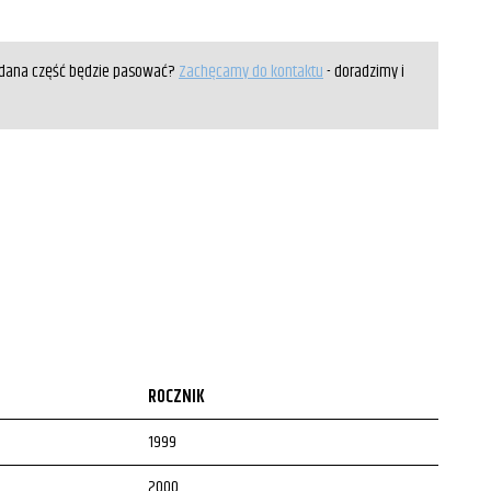
y dana część będzie pasować?
Zachęcamy do kontaktu
- doradzimy i
ROCZNIK
1999
2000