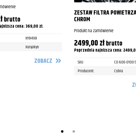
sic
amówienie
ZESTAW FILTRA POWIETRZ
sic
ł
brutto
CHROM
sic
ajniższa cena:
369,00
zł
.
Produkt na zamówienie
KY8498
sic
2499,00
zł
brutto
Kuryakyn
Poprzednia najniższa cena:
2499,
sic
ZOBACZ
SKU:
CO-606-0100-
c/Silverado
Producent:
Cobra
c/Silverado
Z
c/Silverado
c/Silverado
c/Silverado
c/Silverado