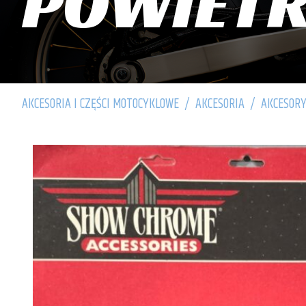
POWIET
AKCESORIA I CZĘŚCI MOTOCYKLOWE
/
AKCESORIA
/
AKCESORY