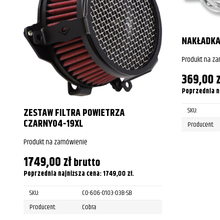
Yamaha
XVS1100 V Star Custom
Yamaha
XVS1100 V Star Custom
NAKŁADKA
Produkt na z
Yamaha
XVS1100 V Star Custom
369,00
z
Yamaha
XVS1100 V Star Custom
Poprzednia n
Yamaha
XVS1100 V Star Custom
SKU:
ZESTAW FILTRA POWIETRZA
Yamaha
XVS1100 V Star Custom
CZARNY04-19XL
Producent:
Yamaha
XVS1100 V Star Custom
Produkt na zamówienie
1749,00
zł
Yamaha
XVS1100 V Star Custom
brutto
Poprzednia najniższa cena:
1749,00
zł
.
Yamaha
XVS1100 V Star Custom
SKU:
CO-606-0103-03B-SB
Yamaha
XVS1100 V Star Custom
Producent:
Cobra