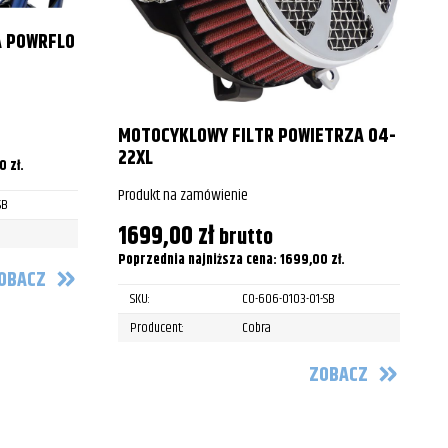
2007
A POWRFLO
2008
2009
2010
MOTOCYKLOWY FILTR POWIETRZA 04-
22XL
00
zł
.
2011
P
Produkt na zamówienie
SB
1999
1699,00
zł
brutto
P
2000
Poprzednia najniższa cena:
1699,00
zł
.
OBACZ
2001
SKU:
CO-606-0103-01-SB
Producent:
Cobra
2002
ZOBACZ
2003
2004