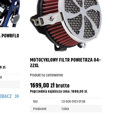
1999
2000
2001
A POWRFLO
2002
2003
MOTOCYKLOWY FILTR POWIETRZA 04-
2004
22XL
00
zł
.
P
2005
Produkt na zamówienie
SB
2006
1699,00
zł
brutto
P
Poprzednia najniższa cena:
1699,00
zł
.
2007
OBACZ
SKU:
CO-606-0103-01-SB
2008
Producent:
Cobra