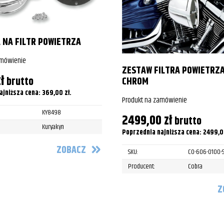
/Midnight
/Midnight
 NA FILTR POWIETRZA
amówienie
/Midnight
ZESTAW FILTRA POWIETRZ
ł
brutto
CHROM
/Midnight
ajniższa cena:
369,00
zł
.
Produkt na zamówienie
/Midnight
KY8498
2499,00
zł
brutto
/Midnight
Kuryakyn
Poprzednia najniższa cena:
2499,
/Midnight
ZOBACZ
SKU:
CO-606-0100-
/Midnight
Producent:
Cobra
/Midnight
Z
/Midnight