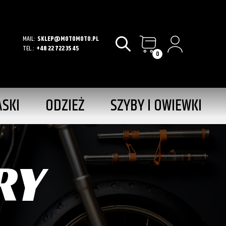
MAIL:
SKLEP@MOTOMOTO.PL
TEL.:
+48 22 722 35 45
0
ASKI
ODZIEŻ
SZYBY I OWIEWKI
RY