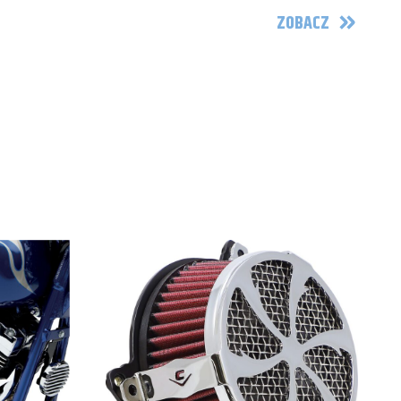
2009
ZOBACZ
2010
2011
1999
2000
2001
2002
2003
2004
2005
2006