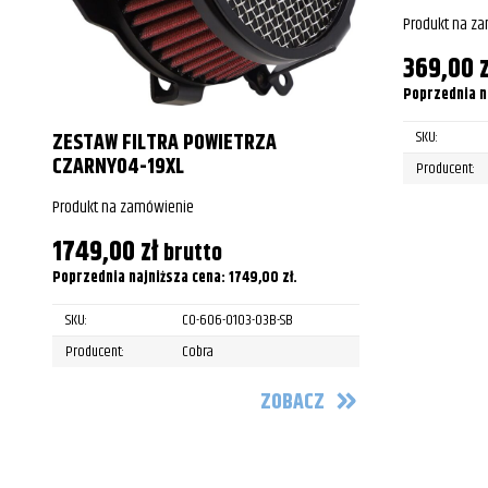
Yamaha
XVS1100A Dragstar Clas
Produkt na z
Yamaha
XVS1100A Dragstar Clas
369,00
z
Yamaha
XVS1100A Dragstar Clas
Poprzednia n
SKU:
ZESTAW FILTRA POWIETRZA
Yamaha
XVS1100A Dragstar Clas
CZARNY04-19XL
Producent:
Yamaha
XVS1100A Dragstar Clas
Produkt na zamówienie
Yamaha
XVS1100A V Star Classi
1749,00
zł
brutto
Yamaha
XVS1100A V Star Classi
Poprzednia najniższa cena:
1749,00
zł
.
Yamaha
XVS1100A V Star Classi
SKU:
CO-606-0103-03B-SB
Producent:
Cobra
Yamaha
XVS1100A V Star Classi
ZOBACZ
Yamaha
XVS1100A V Star Classi
Yamaha
XVS1100A V Star Classi