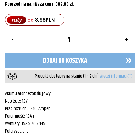
Poprzednia najniższa cena:
309,00
zł
.
raty
8,96
PLN
od
ilość
Akumulator
UNIBAT
CT14B-
BS
DODAJ DO KOSZYKA
12Ah
210A
Produkt dostępny na stanie (1 – 2 dni)
Więcej informacji
Akumulator bezobsługowy.
Napięcie: 12V
Prąd rozruchu: 210 Amper
Pojemność: 12Ah
Wymiary: 152 x 70 x 145
Polaryzacja: L+