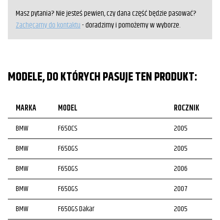
Masz pytania? Nie jesteś pewien, czy dana część będzie pasować?
Zachęcamy do kontaktu
- doradzimy i pomożemy w wyborze.
MODELE, DO KTÓRYCH PASUJE TEN PRODUKT:
MARKA
MODEL
ROCZNIK
BMW
F650CS
2005
BMW
F650GS
2005
BMW
F650GS
2006
BMW
F650GS
2007
BMW
F650GS Dakar
2005