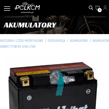
0
AKUMULATORY
AKCESORIA I CZĘŚCI MOTOCYKLOWE
/
EKSPLOATACJA
/
AKUMULATORY
/
AKUMULATOR
UNIBAT CT14B-BS 12AH 210A