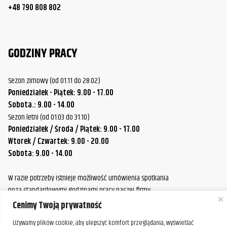
+48 790 808 802
GODZINY PRACY
Sezon zimowy (od 01.11 do 28.02)
Poniedziałek - Piątek: 9.00 - 17.00
Sobota.: 9.00 - 14.00
Sezon letni (od 01.03 do 31.10)
Poniedziałek / Środa / Piątek: 9.00 - 17.00
Wtorek / Czwartek: 9.00 - 20.00
Sobota: 9.00 - 14.00
W razie potrzeby istnieje możliwość umówienia spotkania
poza standardowymi godzinami pracy naszej firmy.
Prosimy o wcześniejszy kontakt, aby ustalić dogodny termin.
Cenimy Twoją prywatność
Używamy plików cookie, aby ulepszyć komfort przeglądania, wyświetlać