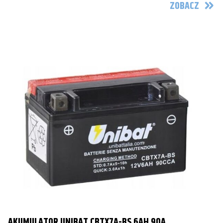
ZOBACZ
AKUMULATOR UNIBAT CBTX7A-BS 6AH 90A