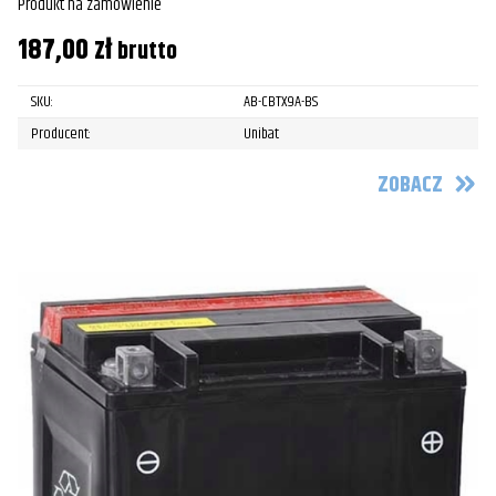
Produkt na zamówienie
187,00
zł
brutto
SKU:
AB-CBTX9A-BS
Producent:
Unibat
ZOBACZ