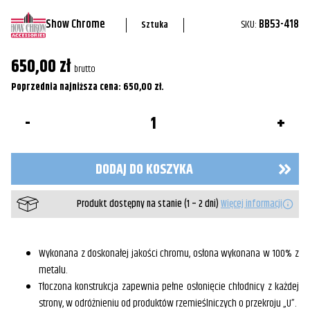
Show Chrome
SKU:
BB53-418
Sztuka
650,00
zł
brutto
Poprzednia najniższa cena:
650,00
zł
.
ilość
Chromowana
osłona
chłodnicy
"Siatka"
DODAJ DO KOSZYKA
53-
418
Produkt dostępny na stanie (1 – 2 dni)
Więcej informacji
Wykonana z doskonałej jakości chromu, osłona wykonana w 100% z
metalu.
Tłoczona konstrukcja zapewnia pełne osłonięcie chłodnicy z każdej
strony, w odróżnieniu od produktów rzemieślniczych o przekroju „U”.