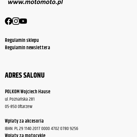
Honda
VT750DC Shadow Spirit/Black Widow
2005
Honda
VT750DC Shadow Spirit/Black Widow
2006
Honda
VT750DC Shadow Spirit/Black Widow
2007
Regulamin sklepu
Regulamin newslettera
ADRES SALONU
POLKOM Wojciech Hause
ul. Poznańska 281
05-850 Ołtarzew
Wpłaty za akcesoria
IBAN: PL 29 1140 2017 0000 4702 0780 9256
Wpłaty za motocykle