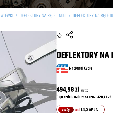
OWIEWKI
/
DEFLEKTORY NA RĘCE I NOGI
/
DEFLEKTORY NA RĘCE D
DEFLEKTORY NA 
National Cycle
494,98
zł
brutto
Poprzednia najniższa cena:
420,73
zł
.
raty
14,35
PLN
od