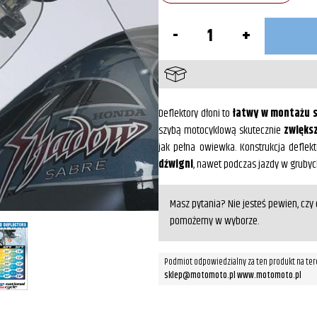
ilość
Deflektory
na
ręce
do
Suzuki
/
Yamaha
Deflektory dłoni to
łatwy w montażu s
szybą motocyklową skutecznie
zwięks
jak pełna owiewka. Konstrukcja defle
dźwigni
, nawet podczas jazdy w gruby
Masz pytania? Nie jesteś pewien, cz
pomożemy w wyborze.
Podmiot odpowiedzialny za ten produkt na ter
sklep@motomoto.pl www.motomoto.pl