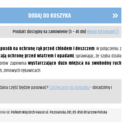
DODAJ DO KOSZYKA
Produkt dostępny na zamówienie (3 – 45 dni)
Więcej informacji
posób na ochronę rąk przed chłodem i deszczem
. W połączeniu z
zają ochronę przed wiatrem i opadami
, sprawiając, że szyba działa
ktorów zapewnia
wystarczająco dużo miejsca na swobodny ruch
ch, zimowych rękawicach.
y dana część będzie pasować?
Zachęcamy do kontaktu
- doradzimy i
enie UE:
Polkom Wojciech Hause ul. Poznańska 281, 05-850 Ołtarzew Polska