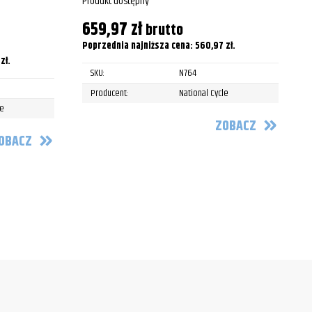
Produkt dostępny
P
659,97
zł
2002
brutto
Poprzednia najniższa cena:
560,97
zł
.
P
2003
9
zł
.
SKU:
N764
1999
Producent:
National Cycle
le
2000
ZOBACZ
OBACZ
2001
2002
2003
2004
2005
2006
2007