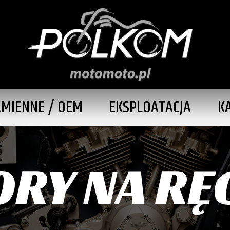
AMIENNE / OEM
EKSPLOATACJA
K
RY NA RĘC