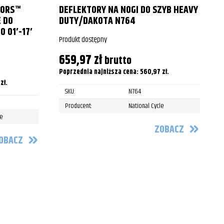
TORS™
DEFLEKTORY NA NOGI DO SZYB HEAVY
2011
 DO
DUTY/DAKOTA N764
 01′-17′
2012
Produkt dostępny
P
2008
659,97
zł
brutto
Poprzednia najniższa cena:
560,97
zł
.
P
2009
9
zł
.
SKU:
N764
2010
Producent:
National Cycle
le
2011
ZOBACZ
2012
OBACZ
2013
2014
2007
2008