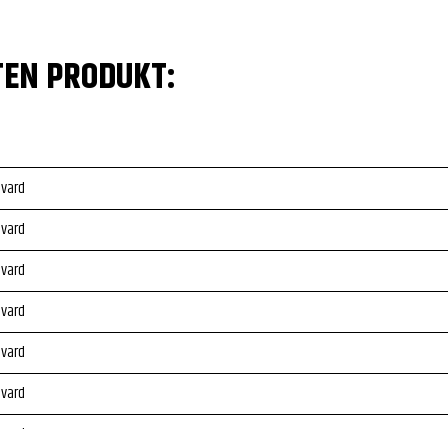
TEN PRODUKT:
evard
evard
evard
evard
evard
evard
evard