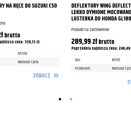
Y NA RĘCE DO SUZUKI C50
DEFLEKTORY WING DEFLEC
LEKKO DYMIONE MOCOWANE
LUSTERKA DO HONDA GL1800
pny
Produkt na zamówienie
zł
brutto
289,99
zł
brutto
ajniższa cena:
339,13
zł
.
Poprzednia najniższa cena:
246,4
N5506
SKU:
N5110
National Cycle
Producent:
National Cyc
ZOBACZ
Z