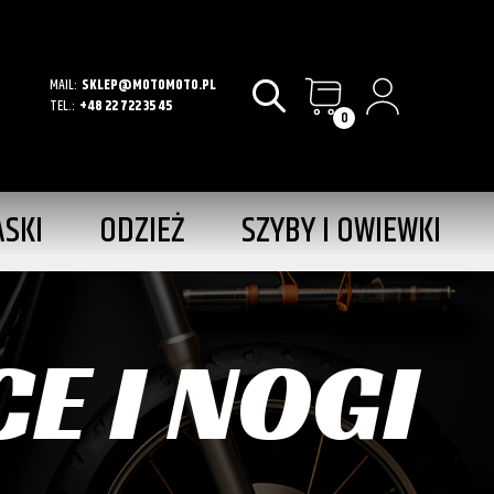
MAIL:
SKLEP@MOTOMOTO.PL
TEL.:
+48 22 722 35 45
0
ASKI
ODZIEŻ
SZYBY I OWIEWKI
E I NOGI