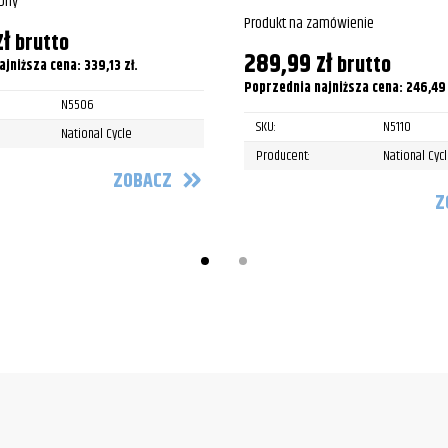
pny
Produkt na zamówienie
zł
d/Silverado
brutto
289,99
zł
brutto
ajniższa cena:
339,13
zł
.
d/Silverado
Poprzednia najniższa cena:
246,4
N5506
SKU:
N5110
National Cycle
Producent:
National Cyc
ZOBACZ
Z
lverado/Silverado S
lverado/Silverado S
lverado/Silverado S
lverado/Silverado S