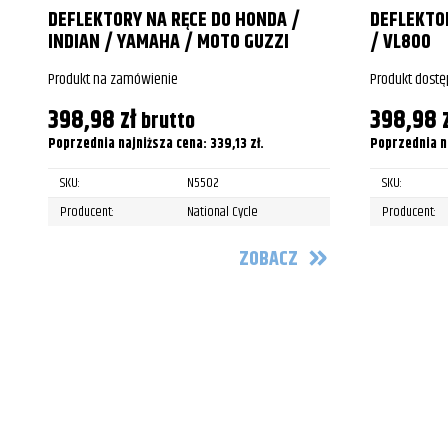
DEFLEKTORY NA RĘCE DO HONDA /
DEFLEKTOR
Suzuki
C109R/RT Boulevard
INDIAN / YAMAHA / MOTO GUZZI
/ VL800
Suzuki
C109R/RT Boulevard
Produkt na zamówienie
Produkt dostę
Suzuki
C1800R Intruder
398,98
zł
398,98
brutto
Poprzednia najniższa cena:
339,13
zł
.
Poprzednia n
Suzuki
C1800R Intruder
SKU:
N5502
SKU:
Suzuki
C1800R Intruder
Producent:
National Cycle
Producent:
Suzuki
C1800R Intruder
ZOBACZ
Suzuki
C1800R Intruder
Suzuki
C1800R Intruder
Suzuki
C1800R Intruder
Suzuki
M50 Boulevard/Black
Suzuki
M50 Boulevard/Black