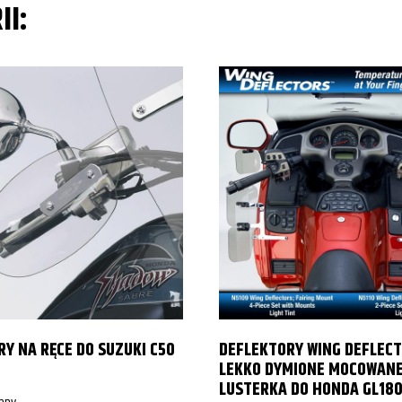
II:
d/Silverado
Y NA RĘCE DO SUZUKI C50
DEFLEKTORY WING DEFLEC
d/Silverado
LEKKO DYMIONE MOCOWANE
LUSTERKA DO HONDA GL1800
d/Silverado