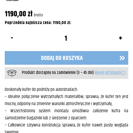
1190,00
zł
brutto
Poprzednia najniższa cena:
1190,00
zł
.
ilość
Kufer
na
bagażnik
TR3300DE
DODAJ DO KOSZYKA
Produkt dostępny na zamówienie (3 – 45 dni)
Więcej informacji
Doskonały kufer do podróży po autostradach.
– Idealne połączenie wytrzymałych materiałów, sprawia, że kufer ten jest
mocny, odporny na zmienne warunki atmosferyczne i wytrzymały,
– Wszechstronny system montażu umożliwia założenie kufra na
samodzielne bagażniki lub z siedzenie z oparciem.
– Całkowicie sztywna konstrukcja sprawia, że kufer nawet pusty wygląda
świetnie,