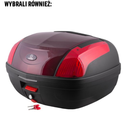
WYBRALI RÓWNIEŻ:
K
Pr