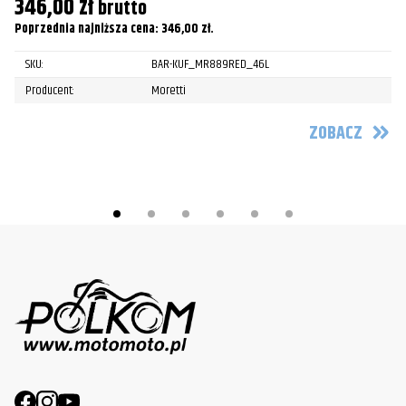
346,00
zł
brutto
Poprzednia najniższa cena:
346,00
zł
.
SKU:
BAR-KUF_MR889RED_46L
Producent:
Moretti
ZOBACZ