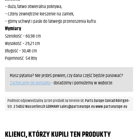
– duża, łatwo otwieralna pokrywa,
– cztery zewnętrzne kieszenie na zamek,
– górny uchwyt i paski do łatwego przenoszenia kufra.
Wymiary
:
Szerokość – 60,98 cm
Wysokość – 29,21 cm
Długość – 30,48 cm
Pojemność: 54 litry
Masz pytania? Nie jesteś pewien, czy dana część będzie pasować?
Zachęcamy do kontaktu
- doradzimy i pomożemy w wyborze.
Podmiot odpowiedzialny za ten produkt na terenie UE:
Parts Europe Conrad Röntgen-
Str. 2 54332 Wasserliesch GERMANY sales@partseurope.eu www.partseurope.eu
KLIENCI, KTÓRZY KUPILI TEN PRODUKTY