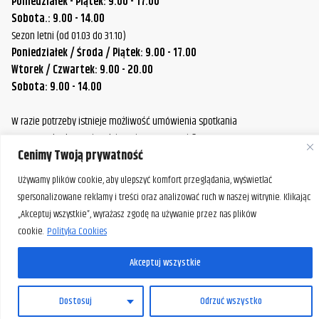
Poniedziałek - Piątek: 9.00 - 17.00
Sobota.: 9.00 - 14.00
Sezon letni (od 01.03 do 31.10)
Poniedziałek / Środa / Piątek: 9.00 - 17.00
Wtorek / Czwartek: 9.00 - 20.00
Sobota: 9.00 - 14.00
W razie potrzeby istnieje możliwość umówienia spotkania
poza standardowymi godzinami pracy naszej firmy.
Cenimy Twoją prywatność
Prosimy o wcześniejszy kontakt, aby ustalić dogodny termin.
Używamy plików cookie, aby ulepszyć komfort przeglądania, wyświetlać
spersonalizowane reklamy i treści oraz analizować ruch w naszej witrynie. Klikając
„Akceptuj wszystkie”, wyrażasz zgodę na używanie przez nas plików
cookie.
Polityka Cookies
Akceptuj wszystkie
PL
Dostosuj
Odrzuć wszystko