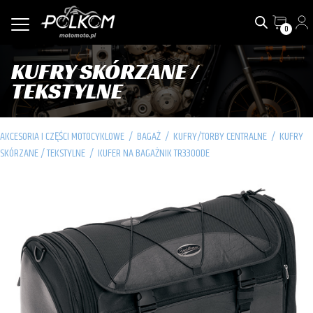
0
KUFRY SKÓRZANE /
TEKSTYLNE
AKCESORIA I CZĘŚCI MOTOCYKLOWE
/
BAGAŻ
/
KUFRY/TORBY CENTRALNE
/
KUFRY
SKÓRZANE / TEKSTYLNE
/
KUFER NA BAGAŻNIK TR3300DE