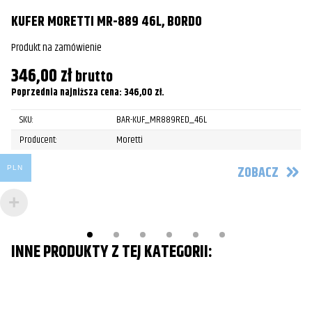
8
KUFER MORETTI MR-889 46L, BORDO
Po
Produkt na zamówienie
346,00
zł
brutto
Poprzednia najniższa cena:
346,00
zł
.
SKU:
BAR-KUF_MR889RED_46L
Producent:
Moretti
ZOBACZ
PLN
INNE PRODUKTY Z TEJ KATEGORII: