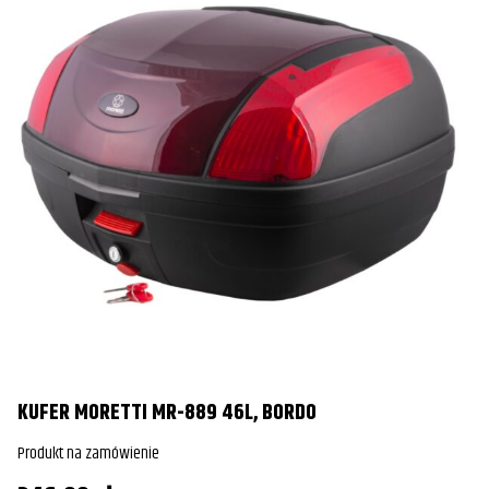
K
Pr
8
KUFER MORETTI MR-889 46L, BORDO
Po
Produkt na zamówienie