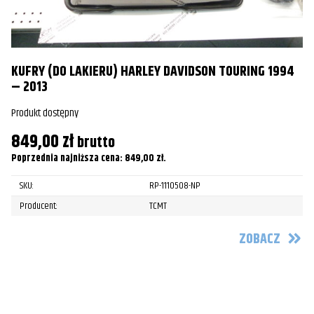
G
KUFRY (DO LAKIERU) HARLEY DAVIDSON TOURING 1994
Pr
– 2013
3
Produkt dostępny
Po
849,00
zł
brutto
Poprzednia najniższa cena:
849,00
zł
.
SKU:
RP-1110508-NP
Producent:
TCMT
ZOBACZ