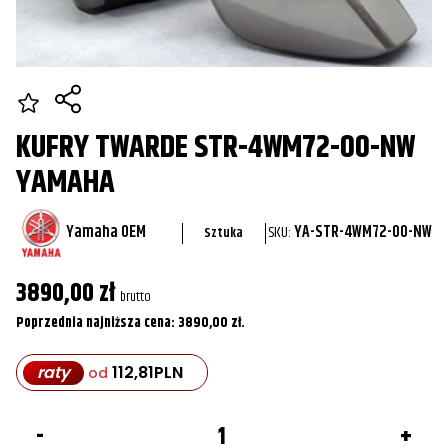
KUFRY TWARDE STR-4WM72-00-NW
YAMAHA
Yamaha OEM
SKU:
YA-STR-4WM72-00-NW
Sztuka
3890,00
zł
brutto
Poprzednia najniższa cena:
3890,00
zł
.
raty
112,81
PLN
od
ilość
Kufry