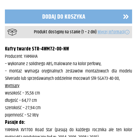
twarde
STR-
4WM72-
DODAJ DO KOSZYKA
00-
NW
Yamaha
Produkt dostępny na stanie (1 – 2 dni)
Więcej informacji
Kufry twarde STR-4WM72-00-NW
Producent: YAMAHA
– wykonane z solidnego ABS, malowane na kolor perłowy,
– montaż wymaga oryginalnych zestawów montażowych dla modelu
Silverado lub sprzedawanych oddzielnie mocowań STR-5GA73-40-00,
Wymiary
:
wysokość – 35,56 cm
długość – 64,77 cm
szerokość – 27,94 cm
pojemność – 52 litry
Pasuje do:
YAMAHA XV1700 Road Star (pasują do każdego rocznika ale ten kolor