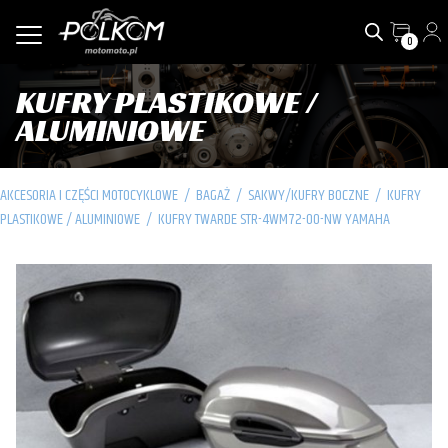
0
KUFRY PLASTIKOWE /
ALUMINIOWE
AKCESORIA I CZĘŚCI MOTOCYKLOWE
/
BAGAŻ
/
SAKWY/KUFRY BOCZNE
/
KUFRY
PLASTIKOWE / ALUMINIOWE
/
KUFRY TWARDE STR-4WM72-00-NW YAMAHA