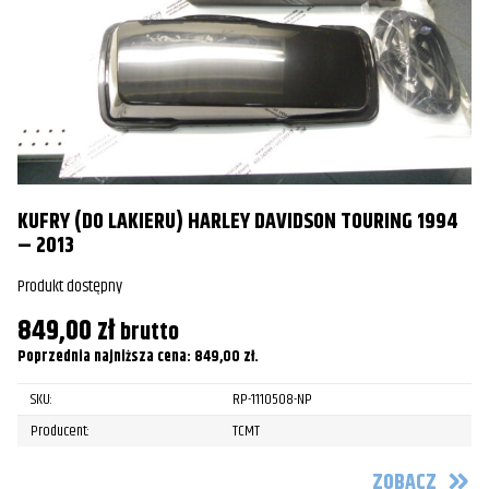
G
KUFRY (DO LAKIERU) HARLEY DAVIDSON TOURING 1994
Pr
– 2013
3
Produkt dostępny
Po
849,00
zł
brutto
Poprzednia najniższa cena:
849,00
zł
.
SKU:
RP-1110508-NP
Producent:
TCMT
ZOBACZ