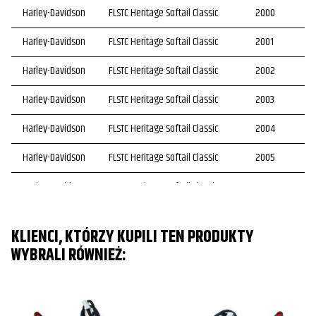
Harley-Davidson
FLSTC Heritage Softail Classic
2000
Harley-Davidson
FLSTC Heritage Softail Classic
2001
Harley-Davidson
FLSTC Heritage Softail Classic
2002
Harley-Davidson
FLSTC Heritage Softail Classic
2003
Harley-Davidson
FLSTC Heritage Softail Classic
2004
Harley-Davidson
FLSTC Heritage Softail Classic
2005
Harley-Davidson
FLSTC Heritage Softail Classic
2006
Harley-Davidson
FLSTC Heritage Softail Classic
2007
KLIENCI, KTÓRZY KUPILI TEN PRODUKTY
Harley-Davidson
FLSTC Heritage Softail Classic
2008
WYBRALI RÓWNIEŻ:
Harley-Davidson
FLSTC Heritage Softail Classic
2009
Harley-Davidson
FLSTC Heritage Softail Classic
2010