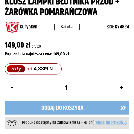
KLOSZ LAMPKI BŁOTNIKA PRZÓD +
ŻARÓWKA POMARAŃCZOWA
Kuryakyn
SKU:
KY4824
Sztuka
149,00
zł
brutto
Poprzednia najniższa cena:
149,00
zł
.
raty
4,33
PLN
od
ilość
Klosz
lampki
błotnika
przód
DODAJ DO KOSZYKA
+
żarówka
pomarańczowa
Produkt dostępny na zamówienie (3 – 45 dni)
Więcej informacji