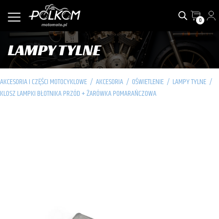
0
LAMPY TYLNE
AKCESORIA I CZĘŚCI MOTOCYKLOWE
/
AKCESORIA
/
OŚWIETLENIE
/
LAMPY TYLNE
/
KLOSZ LAMPKI BŁOTNIKA PRZÓD + ŻARÓWKA POMARAŃCZOWA