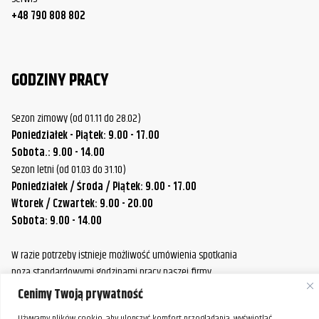
+48 790 808 802
GODZINY PRACY
Sezon zimowy (od 01.11 do 28.02)
Poniedziałek - Piątek: 9.00 - 17.00
Sobota.: 9.00 - 14.00
Sezon letni (od 01.03 do 31.10)
Poniedziałek / Środa / Piątek: 9.00 - 17.00
Wtorek / Czwartek: 9.00 - 20.00
Sobota: 9.00 - 14.00
W razie potrzeby istnieje możliwość umówienia spotkania
poza standardowymi godzinami pracy naszej firmy.
Prosimy o wcześniejszy kontakt, aby ustalić dogodny termin.
Cenimy Twoją prywatność
Używamy plików cookie, aby ulepszyć komfort przeglądania, wyświetlać