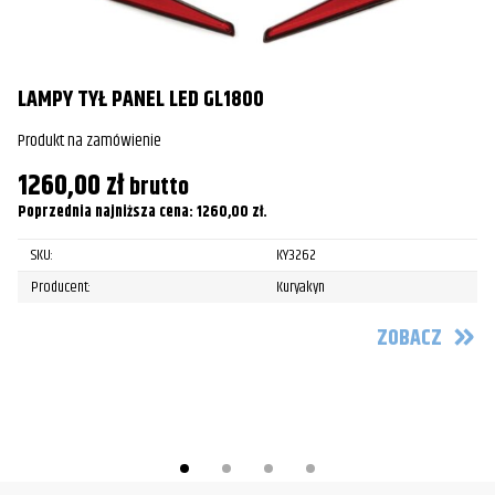
Harley-Davidson
FLHT/FLHTC/FLHTCU Electra Glide
2010
Harley-Davidson
FLHT/FLHTC/FLHTCU Electra Glide
2011
LAMPY TYŁ PANEL LED GL1800
Harley-Davidson
FLHT/FLHTC/FLHTCU Electra Glide
2012
Produkt na zamówienie
W
Harley-Davidson
FLHT/FLHTC/FLHTCU Electra Glide
2013
1260,00
zł
brutto
Pr
Poprzednia najniższa cena:
1260,00
zł
.
1
SKU:
KY3262
Po
Producent:
Kuryakyn
ZOBACZ