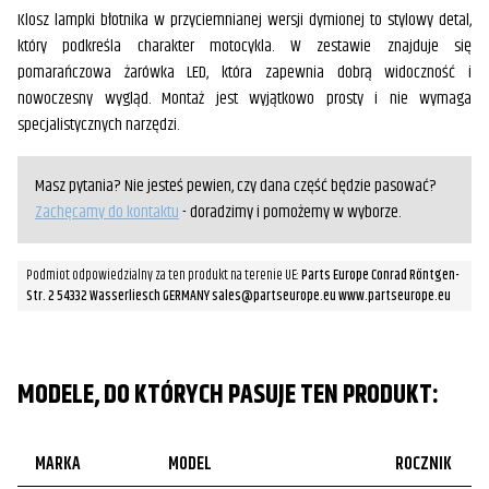
Klosz lampki błotnika w przyciemnianej wersji dymionej to stylowy detal,
który podkreśla charakter motocykla. W zestawie znajduje się
pomarańczowa żarówka LED, która zapewnia dobrą widoczność i
nowoczesny wygląd. Montaż jest wyjątkowo prosty i nie wymaga
specjalistycznych narzędzi.
Masz pytania? Nie jesteś pewien, czy dana część będzie pasować?
Zachęcamy do kontaktu
- doradzimy i pomożemy w wyborze.
Podmiot odpowiedzialny za ten produkt na terenie UE:
Parts Europe Conrad Röntgen-
Str. 2 54332 Wasserliesch GERMANY sales@partseurope.eu www.partseurope.eu
MODELE, DO KTÓRYCH PASUJE TEN PRODUKT:
MARKA
MODEL
ROCZNIK