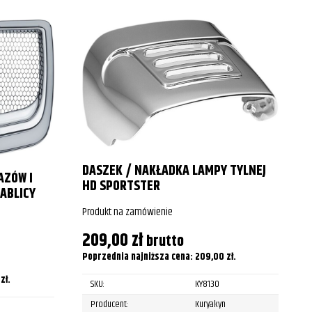
2016
2017
2018
DASZEK / NAKŁADKA LAMPY TYLNEJ
AZÓW I
HD SPORTSTER
ABLICY
Produkt na zamówienie
209,00
zł
brutto
Poprzednia najniższa cena:
209,00
zł
.
0
zł
.
SKU:
KY8130
Producent:
Kuryakyn