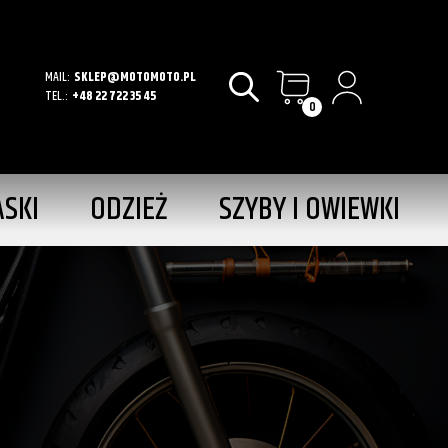
MAIL:
SKLEP@MOTOMOTO.PL
TEL.:
+48 22 722 35 45
0
ASKI
ODZIEŻ
SZYBY I OWIEWKI