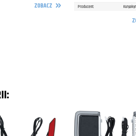
ZOBACZ
Producent:
Kuryaky
Z
II: