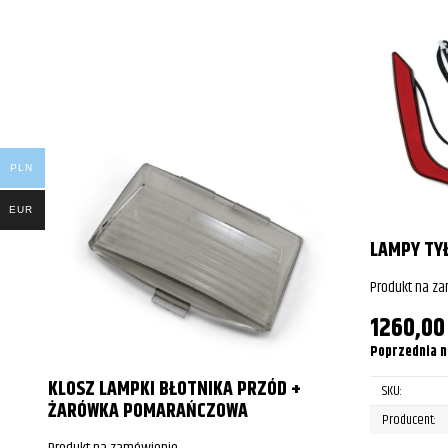
Honda
GL1800 Gol
Honda
GL1800 Gol
Honda
GL1800 Gol
PLN
EUR
LAMPY TYŁ
Produkt na z
1260,0
Poprzednia n
KLOSZ LAMPKI BŁOTNIKA PRZÓD +
SKU:
ŻARÓWKA POMARAŃCZOWA
Producent: