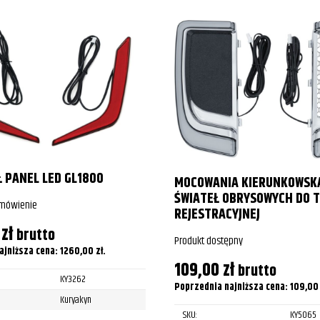
d Wing
d Wing
d Wing
 PANEL LED GL1800
MOCOWANIA KIERUNKOWSK
ŚWIATEŁ OBRYSOWYCH DO T
amówienie
REJESTRACYJNEJ
0
zł
brutto
Produkt dostępny
ajniższa cena:
1260,00
zł
.
109,00
zł
brutto
KY3262
Poprzednia najniższa cena:
109,0
Kuryakyn
SKU:
KY5065