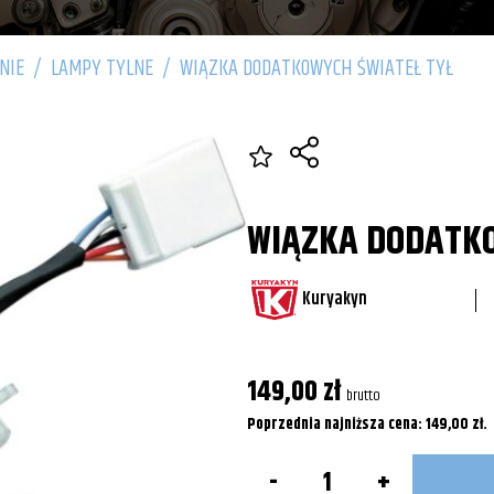
NIE
/
LAMPY TYLNE
/
WIĄZKA DODATKOWYCH ŚWIATEŁ TYŁ
WIĄZKA DODATKO
Kuryakyn
149,00
zł
brutto
Poprzednia najniższa cena:
149,00
zł
.
ilość
Wiązka