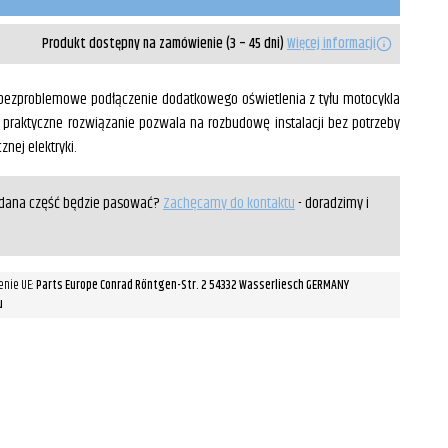
Produkt dostępny na zamówienie (3 – 45 dni)
Więcej informacji
i bezproblemowe podłączenie dodatkowego oświetlenia z tyłu motocykla
o praktyczne rozwiązanie pozwala na rozbudowę instalacji bez potrzeby
nej elektryki.
y dana część będzie pasować?
Zachęcamy do kontaktu
- doradzimy i
enie UE:
Parts Europe Conrad Röntgen-Str. 2 54332 Wasserliesch GERMANY
u