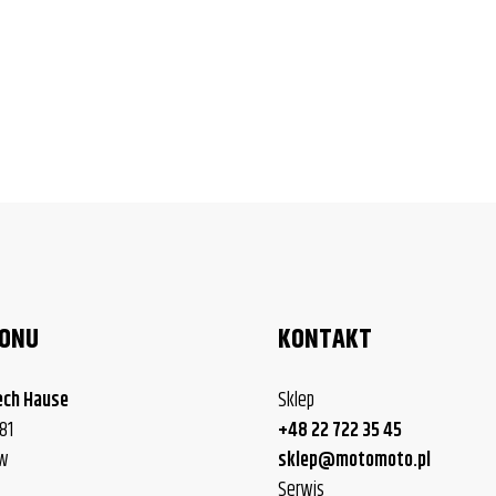
LONU
KONTAKT
ech Hause
Sklep
81
+48 22 722 35 45
ew
sklep@motomoto.pl
Serwis