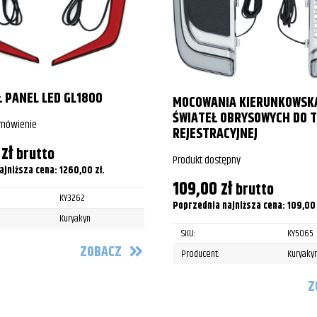
 PANEL LED GL1800
MOCOWANIA KIERUNKOWSK
ŚWIATEŁ OBRYSOWYCH DO T
amówienie
REJESTRACYJNEJ
0
zł
brutto
Produkt dostępny
ajniższa cena:
1260,00
zł
.
109,00
zł
brutto
KY3262
Poprzednia najniższa cena:
109,0
Kuryakyn
SKU:
KY5065
ZOBACZ
Producent:
Kuryaky
Z