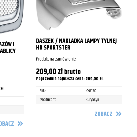
DASZEK / NAKŁADKA LAMPY TYLNEJ
AZÓW I
HD SPORTSTER
ABLICY
Produkt na zamówienie
209,00
zł
brutto
Poprzednia najniższa cena:
209,00
zł
.
0
zł
.
SKU:
KY8130
Producent:
Kuryakyn
n
ZOBACZ
OBACZ