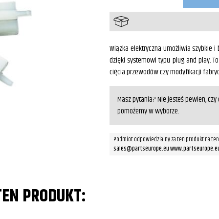
dodatkowych
świateł
tył
Wiązka elektryczna umożliwia szybkie 
dzięki systemowi typu plug and play. T
cięcia przewodów czy modyfikacji fabrycz
Masz pytania? Nie jesteś pewien, cz
pomożemy w wyborze.
Podmiot odpowiedzialny za ten produkt na ter
sales@partseurope.eu www.partseurope.e
TEN PRODUKT: