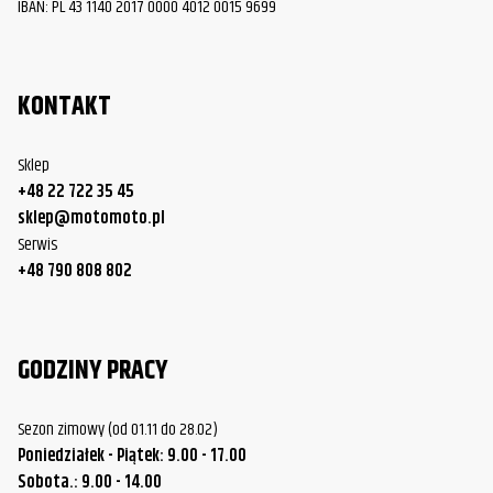
IBAN: PL 43 1140 2017 0000 4012 0015 9699
Honda
VT750DC Shadow Spirit/Black Widow
2003
Honda
VT750DC Shadow Spirit/Black Widow
2004
KONTAKT
Honda
VT750DC Shadow Spirit/Black Widow
2005
Honda
VT750DC Shadow Spirit/Black Widow
2006
Sklep
+48 22 722 35 45
Honda
VT750DC Shadow Spirit/Black Widow
2007
sklep@motomoto.pl
Honda
VT1100C2 Shadow Sabre
2000
Serwis
+48 790 808 802
Honda
VT1100C2 Shadow Sabre
2001
Honda
VT1100C2 Shadow Sabre
2002
GODZINY PRACY
Honda
VT1100C2 Shadow Sabre
2003
Honda
VT1100C2 Shadow Sabre
2004
Sezon zimowy (od 01.11 do 28.02)
Poniedziałek - Piątek: 9.00 - 17.00
Honda
VT1100C2 Shadow Sabre
2005
Sobota.: 9.00 - 14.00