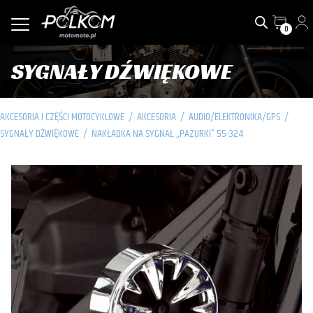
0
SYGNAŁY DŹWIĘKOWE
AKCESORIA I CZĘŚCI MOTOCYKLOWE
/
AKCESORIA
/
AUDIO/ELEKTRONIKA/GPS
/
SYGNAŁY DŹWIĘKOWE
/
NAKŁADKA NA SYGNAŁ „PAZURKI” 55-324