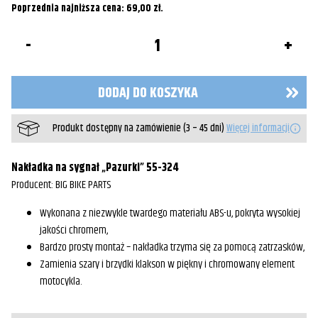
Poprzednia najniższa cena:
69,00
zł
.
ilość
Nakładka
na
sygnał
"Pazurki"
DODAJ DO KOSZYKA
55-
324
Produkt dostępny na zamówienie (3 – 45 dni)
Więcej informacji
Nakładka na sygnał „Pazurki” 55-324
Producent: BIG BIKE PARTS
Wykonana z niezwykle twardego materiału ABS-u, pokryta wysokiej
jakości chromem,
Bardzo prosty montaż – nakładka trzyma się za pomocą zatrzasków,
Zamienia szary i brzydki klakson w piękny i chromowany element
motocykla.