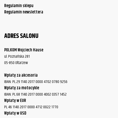
Honda
VT750CD Shadow A.C.E. Deluxe
1999
Regulamin sklepu
Regulamin newslettera
Honda
VT750CD Shadow A.C.E. Deluxe
2000
Honda
VT750CD Shadow A.C.E. Deluxe
2001
ADRES SALONU
Honda
VT750CD Shadow A.C.E. Deluxe
2002
Honda
VT750CD Shadow A.C.E. Deluxe
2003
POLKOM Wojciech Hause
ul. Poznańska 281
Honda
VT750C Shadow A.C.E.
1997
05-850 Ołtarzew
Honda
VT750C Shadow A.C.E.
1998
Wpłaty za akcesoria
Honda
VT750C Shadow A.C.E.
1999
IBAN: PL 29 1140 2017 0000 4702 0780 9256
Wpłaty za motocykle
Honda
VT750C Shadow A.C.E.
2000
IBAN: PL 68 1140 2017 0000 4002 0357 1452
Honda
VT750DC Shadow Spirit/Black Widow
2001
Wpłaty w EUR
PL 46 1140 2017 0000 4712 0022 1770
Honda
VT750DC Shadow Spirit/Black Widow
2002
Wpłaty w USD