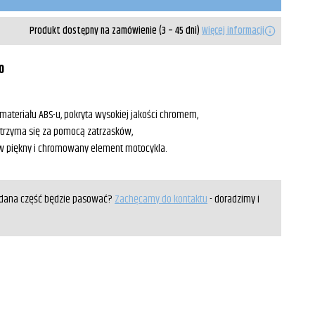
Produkt dostępny na zamówienie (3 – 45 dni)
Więcej informacji
0
ateriału ABS-u, pokryta wysokiej jakości chromem,
 trzyma się za pomocą zatrzasków,
n w piękny i chromowany element motocykla.
y dana część będzie pasować?
Zachęcamy do kontaktu
- doradzimy i