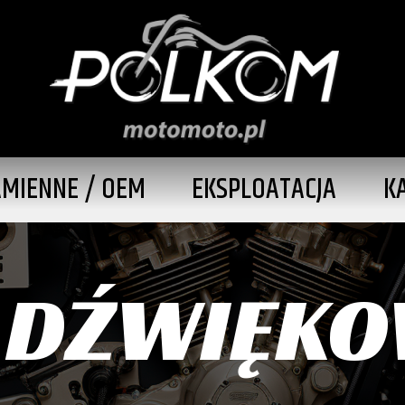
AMIENNE / OEM
EKSPLOATACJA
K
 DŹWIĘK