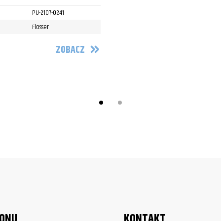
sic/LT
PU-2107-0241
sic/LT
Flosser
mad
ZOBACZ
mad
mad
mad
mad
mad
uero
uero
uero
LONU
KONTAKT