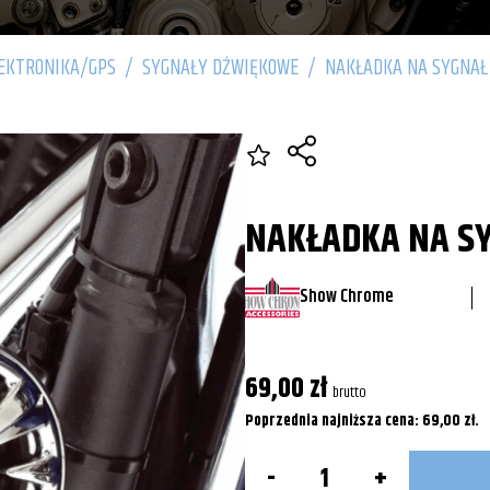
EKTRONIKA/GPS
/
SYGNAŁY DŹWIĘKOWE
/
NAKŁADKA NA SYGNAŁ 
NAKŁADKA NA SY
Show Chrome
69,00
zł
brutto
Poprzednia najniższa cena:
69,00
zł
.
ilość
Nakładka