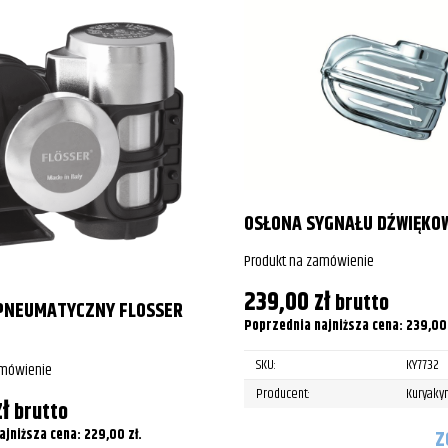
stom
stom
stom
stom
stom
stom
OSŁONA SYGNAŁU DŹWIĘKO
stom
Produkt na zamówienie
239,00
zł
stom
brutto
PNEUMATYCZNY FLOSSER
Poprzednia najniższa cena:
239,0
sic/LT
SKU:
KY7732
amówienie
sic/LT
Producent:
Kuryaky
zł
brutto
sic/LT
ajniższa cena:
229,00
zł
.
Z