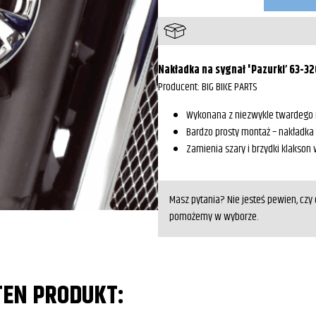
na
sygnał
"Pazurki"
63-
320
Nakładka na sygnał 'Pazurki’ 63-32
Producent: BIG BIKE PARTS
Wykonana z niezwykle twardego m
Bardzo prosty montaż – nakładka
Zamienia szary i brzydki klakso
Masz pytania? Nie jesteś pewien, cz
pomożemy w wyborze.
TEN PRODUKT: