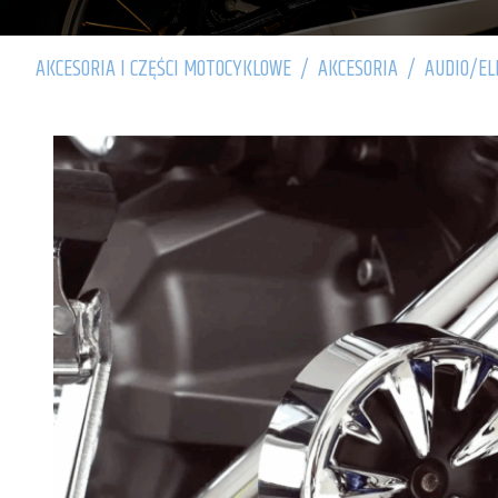
AKCESORIA I CZĘŚCI MOTOCYKLOWE
/
AKCESORIA
/
AUDIO/EL