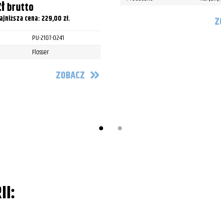
stom
zł
brutto
ajniższa cena:
229,00
zł
.
Z
stom
PU-2107-0241
stom
Flosser
stom
ZOBACZ
stom
stom
stom
stom
stom
stom
II:
stom