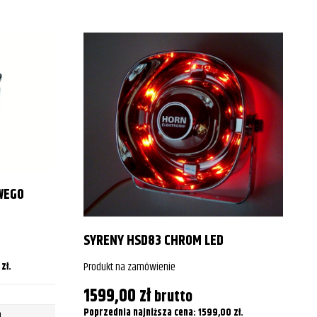
2015
2016
2017
2018
2019
2020
2021
WEGO
2022
2023
SYRENY HSD83 CHROM LED
2024
Produkt na zamówienie
0
zł
.
1599,00
zł
2025
brutto
Poprzednia najniższa cena:
1599,00
zł
.
n