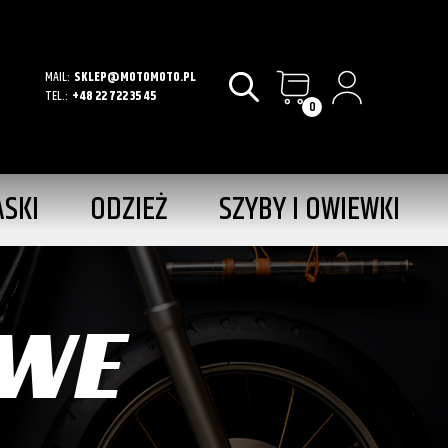
MAIL:
SKLEP@MOTOMOTO.PL
TEL.:
+48 22 722 35 45
0
ASKI
ODZIEŻ
SZYBY I OWIEWKI
OWE