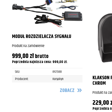
Kawasaki
VN900C Vulcan Cu
Kawasaki
VN900C Vulcan Cu
Kawasaki
VN900C Vulcan Cu
Kawasaki
VN900C Vulcan Cu
MODUŁ ROZDZIELACZA SYGNAŁU
Kawasaki
VN900C Vulcan Cu
Produkt na zamówienie
Kawasaki
VN900C Vulcan Cu
999,00
zł
brutto
Poprzednia najniższa cena:
999,00
zł
.
Kawasaki
VN900C Vulcan Cu
SKU:
KY2588
Kawasaki
VN900C Vulcan Cu
KLAKSON 
Producent:
Kuryakyn
CHROM
Kawasaki
VN1700 Vulcan Clas
ZOBACZ
Produkt na z
Kawasaki
VN1700 Vulcan Clas
229,00
Kawasaki
VN1700 Vulcan Clas
Poprzednia n