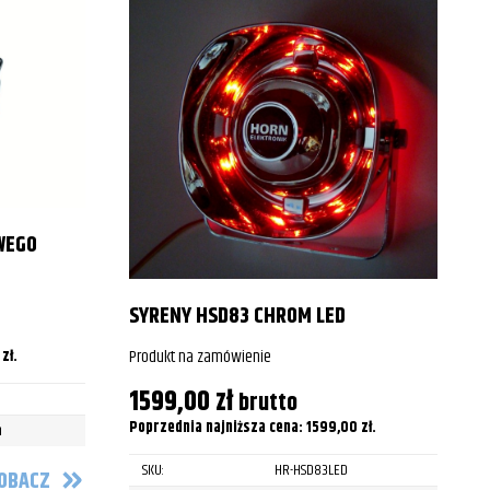
2018
2019
2020
2021
2022
2023
WEGO
2024
SYRENY HSD83 CHROM LED
2025
Produkt na zamówienie
0
zł
.
2009
1599,00
zł
brutto
2010
Poprzednia najniższa cena:
1599,00
zł
.
n
P
2011
SKU:
HR-HSD83LED
OBACZ