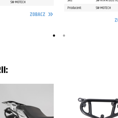
SKU:
SW-HTA.41.620.1
SW-MOTECH
Producent:
SW-MOTECH
ZOBACZ
Z
II: