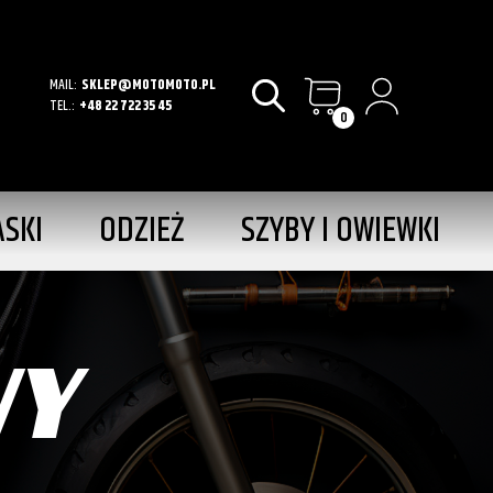
MAIL:
SKLEP@MOTOMOTO.PL
TEL.:
+48 22 722 35 45
0
ASKI
ODZIEŻ
SZYBY I OWIEWKI
WY