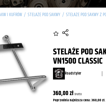
AKW I KUFRÓW
/
STELAŻE POD SAKWY
/
STELAŻE POD SAKWY Z P
STELAŻE POD SA
VN1500 CLASSIC
Roadstyler
360,00
zł
brutto
Poprzednia najniższa cena:
360,00
zł
.