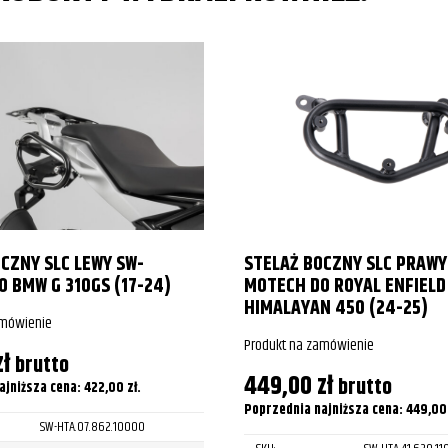
CZNY SLC LEWY SW-
STELAŻ BOCZNY SLC PRAWY
 BMW G 310GS (17-24)
MOTECH DO ROYAL ENFIELD
HIMALAYAN 450 (24-25)
amówienie
Produkt na zamówienie
zł
brutto
449,00
zł
brutto
ajniższa cena:
422,00
zł
.
Poprzednia najniższa cena:
449,0
SW-HTA.07.862.10000