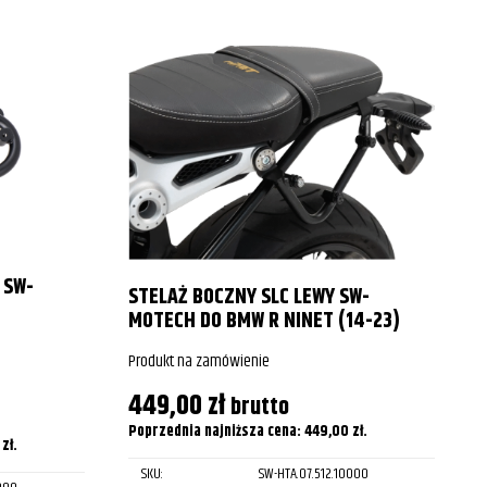
 SW-
STELAŻ BOCZNY SLC LEWY SW-
MOTECH DO BMW R NINET (14-23)
Produkt na zamówienie
P
449,00
zł
brutto
Poprzednia najniższa cena:
449,00
zł
.
0
zł
.
P
SKU:
SW-HTA.07.512.10000