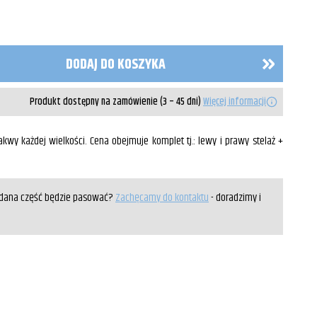
DODAJ DO KOSZYKA
Produkt dostępny na zamówienie (3 – 45 dni)
Więcej informacji
kwy każdej wielkości. Cena obejmuje komplet tj.: lewy i prawy stelaż +
y dana część będzie pasować?
Zachęcamy do kontaktu
- doradzimy i