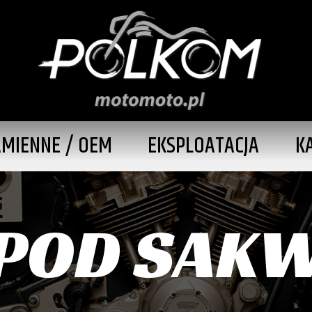
AMIENNE / OEM
EKSPLOATACJA
K
 POD SAK