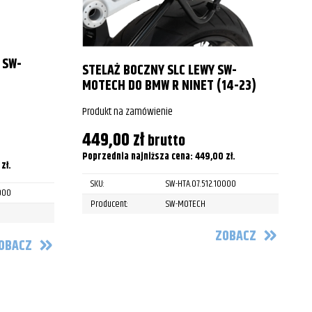
 SW-
STELAŻ BOCZNY SLC LEWY SW-
MOTECH DO BMW R NINET (14-23)
Produkt na zamówienie
P
449,00
zł
brutto
Poprzednia najniższa cena:
449,00
zł
.
0
zł
.
P
SKU:
SW-HTA.07.512.10000
1000
Producent:
SW-MOTECH
ZOBACZ
OBACZ