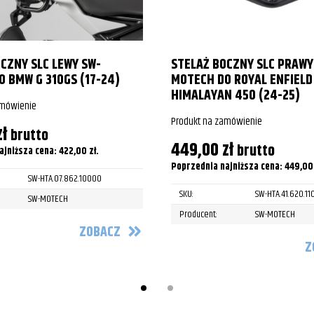
CZNY SLC LEWY SW-
STELAŻ BOCZNY SLC PRAWY
 BMW G 310GS (17-24)
MOTECH DO ROYAL ENFIELD
HIMALAYAN 450 (24-25)
amówienie
Produkt na zamówienie
zł
brutto
449,00
zł
brutto
ajniższa cena:
422,00
zł
.
Poprzednia najniższa cena:
449,0
SW-HTA.07.862.10000
SKU:
SW-HTA.41.620.1
SW-MOTECH
Producent:
SW-MOTECH
ZOBACZ
Z