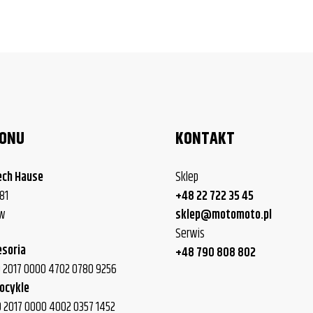
LONU
KONTAKT
ech Hause
Sklep
81
+48 22 722 35 45
ew
sklep@motomoto.pl
Serwis
esoria
+48 790 808 802
40 2017 0000 4702 0780 9256
ocykle
0 2017 0000 4002 0357 1452