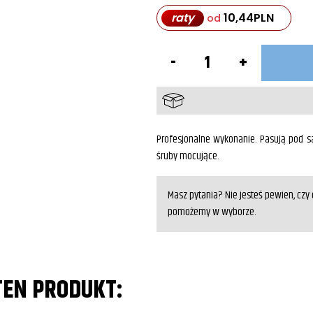
raty
10,44
PLN
od
ilość
Stelaże
pod
sakwy
z
podporą
KAWASAKI
VN1500
Profesjonalne wykonanie. Pasują pod sa
Classic
śruby mocujące.
Masz pytania? Nie jesteś pewien, cz
pomożemy w wyborze.
TEN PRODUKT: