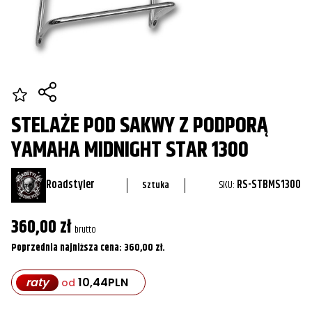
STELAŻE POD SAKWY Z PODPORĄ
YAMAHA MIDNIGHT STAR 1300
Roadstyler
SKU:
RS-STBMS1300
Sztuka
360,00
zł
brutto
Poprzednia najniższa cena:
360,00
zł
.
raty
10,44
PLN
od