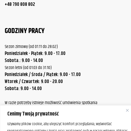
+48 790 808 802
GODZINY PRACY
Sezon zimowy (od 01.11 do 28.02)
Poniedziałek - Piątek: 9.00 - 17.00
Sobota.: 9.00 - 14.00
Sezon letni (od 01.03 do 31.10)
Poniedziałek / Środa / Piątek: 9.00 - 17.00
Wtorek / Czwartek: 9.00 - 20.00
Sobota: 9.00 - 14.00
W razie potrzeby istnieje możliwość umówienia spotkania
poza standardowymi godzinami pracy naszej firmy.
Cenimy Twoją prywatność
Prosimy o wcześniejszy kontakt, aby ustalić dogodny termin.
Używamy plików cookie, aby ulepszyć komfort przeglądania, wyświetlać
spersonalizowane reklamy i treści oraz analizować ruch w naszej witrynie. Klikając