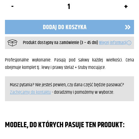
ilość
Stelaże
pod
sakwy
z
DODAJ DO KOSZYKA
podporą
Yamaha
Midnight
Produkt dostępny na zamówienie (3 – 45 dni)
Więcej informacji
Star
1300
Profesjonalne wykonanie. Pasują pod sakwy każdej wielkości. Cena
obejmuje komplet tj.: lewy i prawy stelaż + śruby mocujące.
Masz pytania? Nie jesteś pewien, czy dana część będzie pasować?
Zachęcamy do kontaktu
- doradzimy i pomożemy w wyborze.
MODELE, DO KTÓRYCH PASUJE TEN PRODUKT: