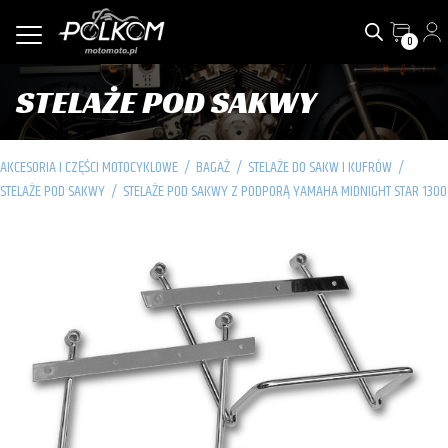
0
STELAŻE POD SAKWY
AKCESORIA I CZĘŚCI MOTOCYKLOWE
/
BAGAŻ
/
STELAŻE DO SAKW I KUFRÓW
/
STELAŻE POD SAKWY
/
STELAŻE POD SAKWY Z PODPORĄ YAMAHA MIDNIGHT STAR 1300