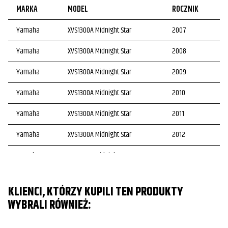
MARKA
MODEL
ROCZNIK
Yamaha
XVS1300A Midnight Star
2007
Yamaha
XVS1300A Midnight Star
2008
Yamaha
XVS1300A Midnight Star
2009
Yamaha
XVS1300A Midnight Star
2010
Yamaha
XVS1300A Midnight Star
2011
Yamaha
XVS1300A Midnight Star
2012
Yamaha
XVS1300A Midnight Star
2013
Yamaha
XVS1300A Midnight Star
2014
KLIENCI, KTÓRZY KUPILI TEN PRODUKTY
Yamaha
XVS1300A Midnight Star
2015
WYBRALI RÓWNIEŻ: