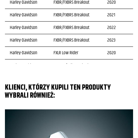
Harley-Davidson
FXBR/FXBRS Breakout
2020
Harley-Davidson
FXBR/FXBRS Breakout
2021
Harley-Davidson
FXBR/FXBRS Breakout
2022
Harley-Davidson
FXBR/FXBRS Breakout
2023
Harley-Davidson
FXLR Low Rider
2020
Harley-Davidson
FXST Softail Standard
2020
Harley-Davidson
FXST Softail Standard
2021
KLIENCI, KTÓRZY KUPILI TEN PRODUKTY
Harley-Davidson
FXST Softail Standard
2022
WYBRALI RÓWNIEŻ:
Harley-Davidson
FXST Softail Standard
2023
Harley-Davidson
FXST Softail Standard
2024