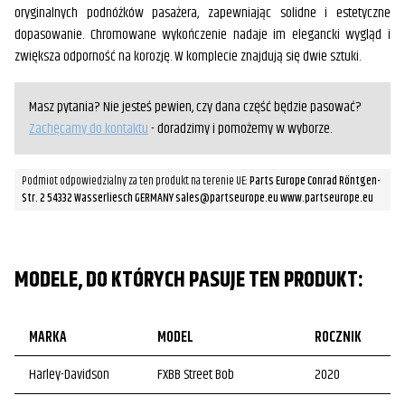
oryginalnych podnóżków pasażera, zapewniając solidne i estetyczne
dopasowanie. Chromowane wykończenie nadaje im elegancki wygląd i
zwiększa odporność na korozję. W komplecie znajdują się dwie sztuki.
Masz pytania? Nie jesteś pewien, czy dana część będzie pasować?
Zachęcamy do kontaktu
- doradzimy i pomożemy w wyborze.
Podmiot odpowiedzialny za ten produkt na terenie UE:
Parts Europe Conrad Röntgen-
Str. 2 54332 Wasserliesch GERMANY sales@partseurope.eu www.partseurope.eu
MODELE, DO KTÓRYCH PASUJE TEN PRODUKT:
MARKA
MODEL
ROCZNIK
Harley-Davidson
FXBB Street Bob
2020