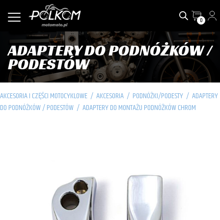
0
ADAPTERY DO PODNÓŻKÓW /
PODESTÓW
AKCESORIA I CZĘŚCI MOTOCYKLOWE
/
AKCESORIA
/
PODNÓŻKI/PODESTY
/
ADAPTERY
DO PODNÓŻKÓW / PODESTÓW
/
ADAPTERY DO MONTAŻU PODNÓŻKÓW CHROM