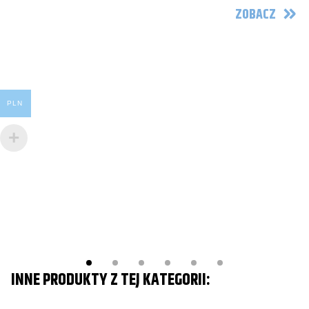
ZOBACZ
A
Pr
PLN
2
Po
INNE PRODUKTY Z TEJ KATEGORII: