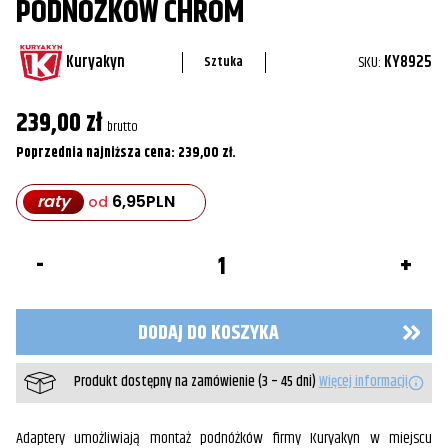
PODNÓŻKÓW CHROM
Kuryakyn
SKU:
KY8925
Sztuka
239,00
zł
brutto
Poprzednia najniższa cena:
239,00
zł
.
raty
6,95
PLN
od
ilość
Adaptery
do
montażu
podnóżków
DODAJ DO KOSZYKA
Chrom
Produkt dostępny na zamówienie (3 – 45 dni)
Więcej informacji
Adaptery umożliwiają montaż podnóżków firmy Kuryakyn w miejscu