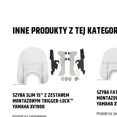
Harley-Davidson
Harley-Davidson
Harley-Davidson
INNE PRODUKTY Z TEJ KATEGOR
Harley-Davidson
Harley-Davidson
Harley-Davidson
Harley-Davidson
Harley-Davidson
Harley-Davidson
SZYBA FA
SZYBA SLIM 15″ Z ZESTAWEM
MONTAŻOW
Harley-Davidson
MONTAŻOWYM TRIGGER-LOCK™
YAMAHA X
YAMAHA XV1900
Harley-Davidson
Produkt na z
Produkt na zamówienie