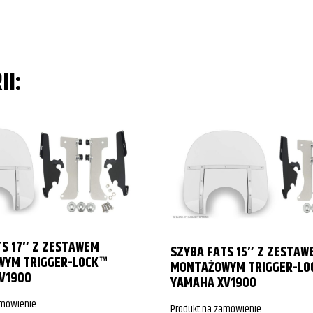
FLHR Road King
FLHR Road King
FLHR Road King
II:
FLHR Road King
FLHR Road King
FLHR Road King
FLHR Road King
FLHR Road King
FLHR Road King
TS 17″ Z ZESTAWEM
SZYBA FATS 15″ Z ZESTAW
YM TRIGGER-LOCK™
FLHR Road King
MONTAŻOWYM TRIGGER-LO
V1900
YAMAHA XV1900
FLHR Road King
amówienie
Produkt na zamówienie