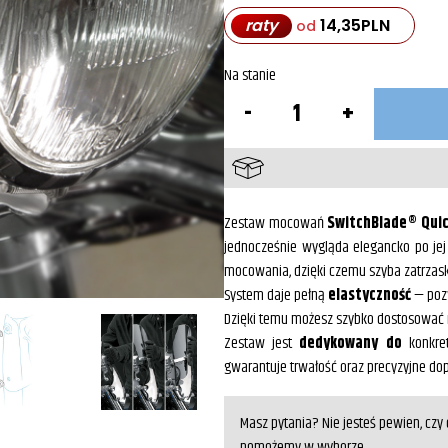
raty
14,35
PLN
od
Na stanie
ilość
Zestaw
montażowy
szyby
SwitchBlade®
KIT-
Q343
Zestaw mocowań
SwitchBlade® Quic
jednocześnie wygląda elegancko po jej 
mocowania, dzięki czemu szyba zatrzasku
System daje pełną
elastyczność
— pozw
Dzięki temu możesz szybko dostosować m
Zestaw jest
dedykowany do
konkret
gwarantuje trwałość oraz precyzyjne do
Masz pytania? Nie jesteś pewien, cz
pomożemy w wyborze.