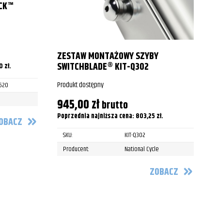
2013
CK™
1995
1996
ZESTAW MONTAŻOWY SZYBY
1997
SWITCHBLADE® KIT-Q302
00
zł
.
1998
Produkt dostępny
P
520
1999
945,00
zł
brutto
Poprzednia najniższa cena:
803,25
zł
.
P
OBACZ
2000
SKU:
KIT-Q302
2001
Producent:
National Cycle
2002
ZOBACZ
2003
2004