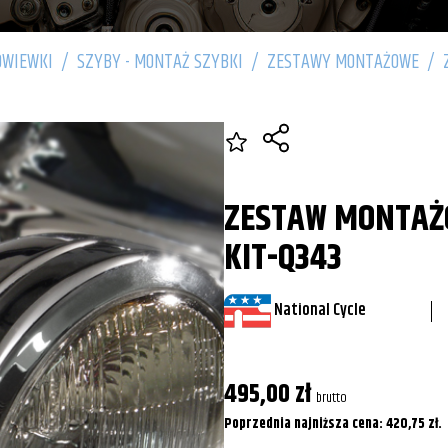
OWIEWKI
/
SZYBY - MONTAŻ SZYBKI
/
ZESTAWY MONTAŻOWE
/
ZESTAW MONTAŻ
KIT-Q343
National Cycle
495,00
zł
brutto
Poprzednia najniższa cena:
420,75
zł
.