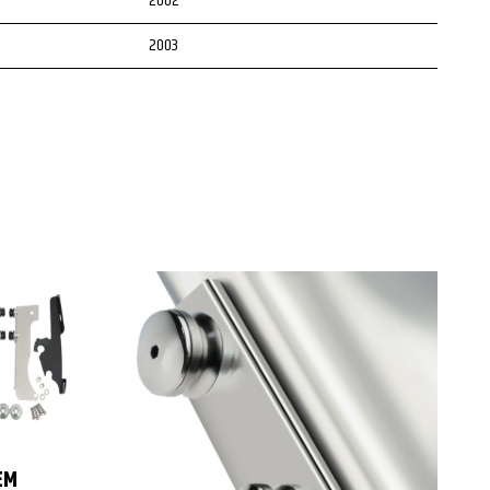
2002
2003
2004
2005
2006
2007
2008
2009
2010
2011
2012
EM