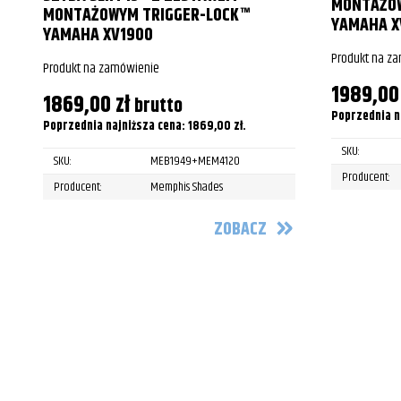
MONTAŻOW
Harley-Davidson
MONTAŻOWYM TRIGGER-LOCK™
YAMAHA X
YAMAHA XV1900
Harley-Davidson
Produkt na z
Produkt na zamówienie
Harley-Davidson
1989,0
1869,00
zł
brutto
Harley-Davidson
Poprzednia n
Poprzednia najniższa cena:
1869,00
zł
.
Harley-Davidson
SKU:
SKU:
MEB1949+MEM4120
Producent:
Harley-Davidson
Producent:
Memphis Shades
Harley-Davidson
ZOBACZ
Harley-Davidson
Harley-Davidson
Harley-Davidson
Harley-Davidson