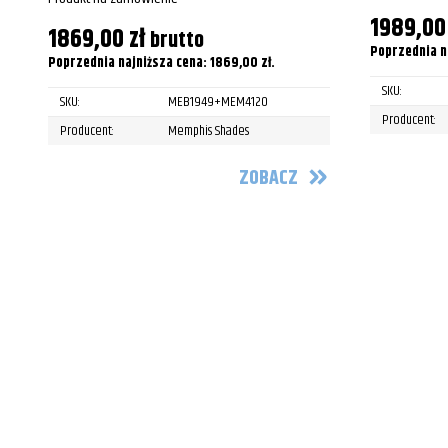
Harley-Davidson
1989,0
1869,00
zł
brutto
Harley-Davidson
Poprzednia n
Poprzednia najniższa cena:
1869,00
zł
.
Harley-Davidson
SKU:
SKU:
MEB1949+MEM4120
Producent:
Harley-Davidson
Producent:
Memphis Shades
Harley-Davidson
ZOBACZ
Harley-Davidson
Harley-Davidson
Harley-Davidson
Harley-Davidson
Harley-Davidson
Harley-Davidson