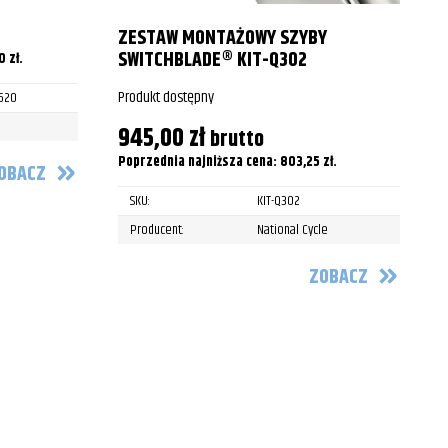
2016
ZESTAW MONTAŻOWY SZYBY
2017
SWITCHBLADE® KIT-Q302
00
zł
.
2018
Produkt dostępny
P
520
945,00
zł
2019
brutto
Poprzednia najniższa cena:
803,25
zł
.
P
OBACZ
2020
SKU:
KIT-Q302
2021
Producent:
National Cycle
2022
ZOBACZ
2004
2005
2006
2007