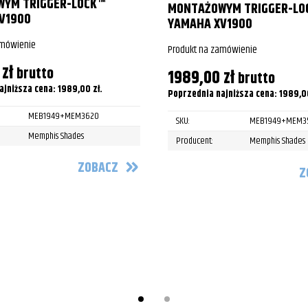
YM TRIGGER-LOCK™
FLHRC Road King Classic
MONTAŻOWYM TRIGGER-LO
V1900
YAMAHA XV1900
FLHR Road King
amówienie
Produkt na zamówienie
FLHR Road King
0
zł
brutto
1989,00
zł
brutto
FLHR Road King
ajniższa cena:
1989,00
zł
.
Poprzednia najniższa cena:
1989,
FLHR Road King
MEB1949+MEM3620
SKU:
MEB1949+MEM3
Memphis Shades
Producent:
Memphis Shades
FLHR Road King
ZOBACZ
Z
FLHR Road King
FLHR Road King
FLHR Road King
FLHR Road King
FLHR Road King