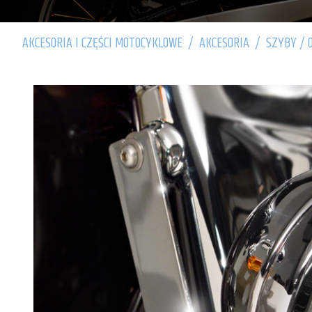
AKCESORIA I CZĘŚCI MOTOCYKLOWE
/
AKCESORIA
/
SZYBY / 