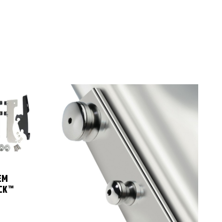
2005
2006
2007
2008
2009
2010
2011
2012
2013
EM
2014
CK™
2015