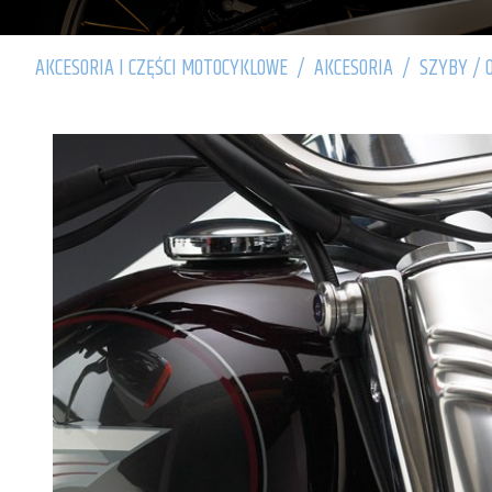
AKCESORIA I CZĘŚCI MOTOCYKLOWE
/
AKCESORIA
/
SZYBY / 