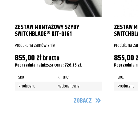
Harley-Davidson
FLSTFB Fat B
Harley-Davidson
FLSTFB Fat B
ZESTAW MONTAŻOWY SZYBY
ZESTAW M
SWITCHBLADE® KIT-Q161
SWITCHBL
Harley-Davidson
FLSTFBS Fat 
Produkt na zamówienie
Produkt na z
Harley-Davidson
FLSTFBS Fat 
855,00
zł
855,00
z
brutto
Harley-Davidson
FLSTF Fat Bo
Poprzednia najniższa cena:
726,75
zł
.
Poprzednia n
Harley-Davidson
FLSTF Fat Bo
SKU:
KIT-Q161
SKU:
Producent:
National Cycle
Producent:
Harley-Davidson
FLSTF Fat Bo
ZOBACZ
Harley-Davidson
FLSTF Fat Bo
Harley-Davidson
FLSTF Fat Bo
Harley-Davidson
FLSTF Fat Bo