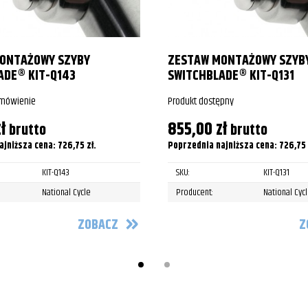
oy Lo/Fat Boy Special
oy Lo/Fat Boy Special
ONTAŻOWY SZYBY
ZESTAW MONTAŻOWY SZYB
ADE® KIT-Q143
SWITCHBLADE® KIT-Q131
Boy S
amówienie
Produkt dostępny
Boy S
ł
855,00
zł
brutto
brutto
y
ajniższa cena:
726,75
zł
.
Poprzednia najniższa cena:
726,75
y
KIT-Q143
SKU:
KIT-Q131
National Cycle
Producent:
National Cyc
y
ZOBACZ
Z
y
y
y