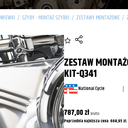
OWIEWKI
/
SZYBY - MONTAŻ SZYBKI
/
ZESTAWY MONTAŻOWE
/
ZESTAW MONTAŻ
KIT-Q341
National Cycle
787,00
zł
brutto
Poprzednia najniższa cena:
668,95
zł
.