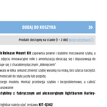
DODAJ DO KOSZYKA
Produkt dostępny na stanie (1 – 2 dni)
Więcej informacji
k Release Mount Kit
zapewnia pewne i stabilne mocowanie szyby, a
zdjęciu. Innowacyjne rolki z amortyzacją obracają się i dopasowują do
je się z charakterystycznym „kliknięciem”.
ala w kilka sekund zmienić szybę wysoką na niską, bez użycia narzędzi.
otocykl do stylu jazdy lub pogody.
nego modelu. Montaż przebiega szybko i bezproblemowo, a całość
pasowanie.
atybilny z fabrycznym ani akcesoryjnym lightbarem Harley-
lightbar należy użyć zestawu
KIT-Q342
.