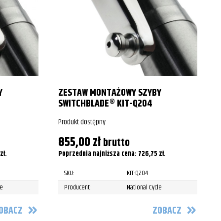
2001
2002
2003
2004
Y
ZESTAW MONTAŻOWY SZYBY
2005
SWITCHBLADE® KIT-Q204
2006
Produkt dostępny
P
2007
855,00
zł
brutto
zł
.
Poprzednia najniższa cena:
726,75
zł
.
P
2008
SKU:
KIT-Q204
2009
le
Producent:
National Cycle
2010
OBACZ
ZOBACZ
2011