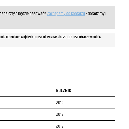
y dana część będzie pasować?
Zachęcamy do kontaktu
- doradzimy i
enie UE:
Polkom Wojciech Hause ul. Poznańska 281, 05-850 Ołtarzew Polska
ROCZNIK
2016
2017
2012