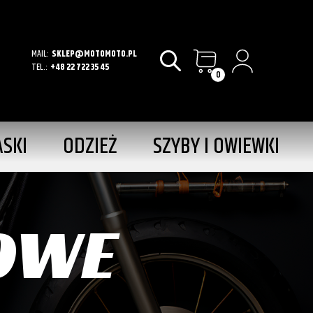
MAIL:
SKLEP@MOTOMOTO.PL
TEL.:
+48 22 722 35 45
0
ASKI
ODZIEŻ
SZYBY I OWIEWKI
OWE