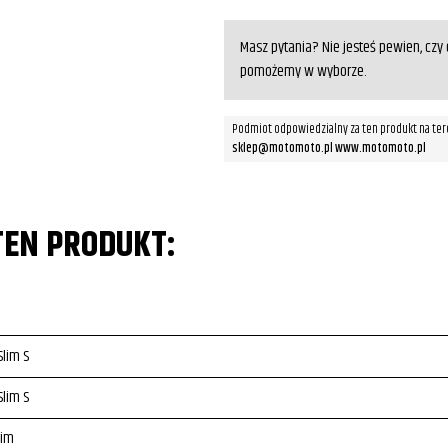
Masz pytania? Nie jesteś pewien, cz
pomożemy w wyborze.
Podmiot odpowiedzialny za ten produkt na ter
sklep@motomoto.pl www.motomoto.pl
TEN PRODUKT:
Slim S
Slim S
lim