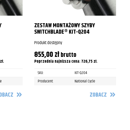
2015
2016
Y
ZESTAW MONTAŻOWY SZYBY
SWITCHBLADE® KIT-Q204
2016
Produkt dostępny
P
2017
855,00
zł
brutto
1995
zł
.
Poprzednia najniższa cena:
726,75
zł
.
P
1996
SKU:
KIT-Q204
le
Producent:
National Cycle
1997
OBACZ
ZOBACZ
1998
1999
2000