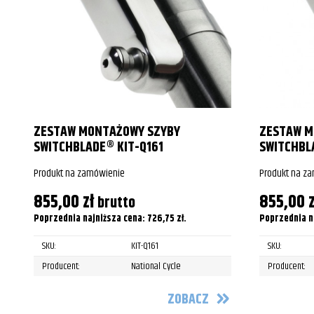
Harley-Davidson
FLSTC Herita
Harley-Davidson
FLSTC Herita
Harley-Davidson
FLSTC Herita
Harley-Davidson
FLSTC Herita
ZESTAW MONTAŻOWY SZYBY
ZESTAW M
Harley-Davidson
FLSTC Herita
SWITCHBLADE® KIT-Q161
SWITCHBL
Harley-Davidson
FLSTC Herita
Produkt na zamówienie
Produkt na z
Harley-Davidson
FLSTC Herita
855,00
zł
855,00
z
brutto
Poprzednia najniższa cena:
726,75
zł
.
Poprzednia n
Harley-Davidson
FLSTC Herita
SKU:
KIT-Q161
SKU:
Harley-Davidson
FLSTC Herita
Producent:
National Cycle
Producent:
Harley-Davidson
FLSTC Herita
ZOBACZ
Harley-Davidson
FLSTC Herita