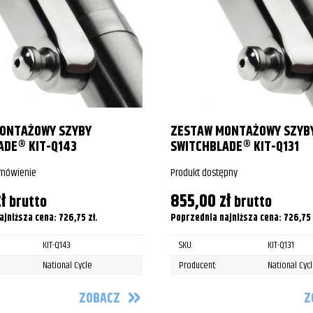
ge Softail Classic
ge Softail Classic
ge Softail Classic
ge Softail Classic
ONTAŻOWY SZYBY
ZESTAW MONTAŻOWY SZYB
ge Softail Classic
ADE® KIT-Q143
SWITCHBLADE® KIT-Q131
ge Softail Classic
amówienie
Produkt dostępny
ge Softail Classic
ł
855,00
zł
brutto
brutto
ajniższa cena:
726,75
zł
.
Poprzednia najniższa cena:
726,75
ge Softail Classic
KIT-Q143
SKU:
KIT-Q131
ge Softail Classic
National Cycle
Producent:
National Cyc
ge Softail Classic
ZOBACZ
Z
ge Softail Classic