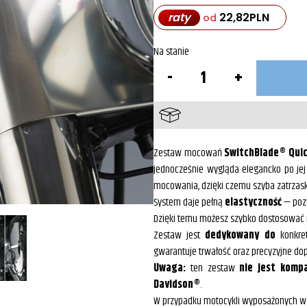
raty
22,82
PLN
od
Na stanie
ilość
Zestaw
montażowy
szyby
SwitchBlade®
KIT-
Q341
Zestaw mocowań
SwitchBlade® Quic
jednocześnie wygląda elegancko po jej 
mocowania, dzięki czemu szyba zatrzasku
System daje pełną
elastyczność
— pozw
Dzięki temu możesz szybko dostosować m
Zestaw jest
dedykowany do
konkret
gwarantuje trwałość oraz precyzyjne do
Uwaga:
ten zestaw
nie jest komp
Davidson®
.
W przypadku motocykli wyposażonych w 