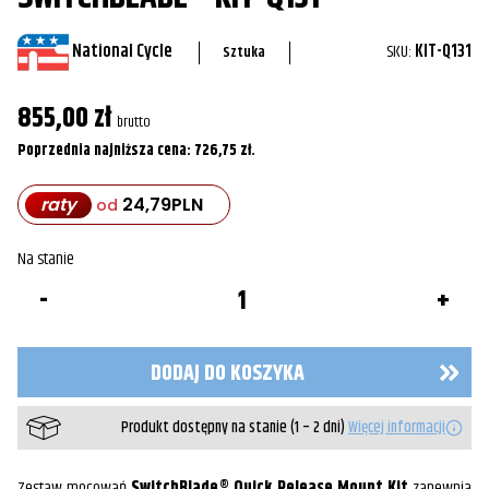
National Cycle
SKU:
KIT-Q131
Sztuka
855,00
zł
brutto
Poprzednia najniższa cena:
726,75
zł
.
raty
24,79
PLN
od
Na stanie
ilość
Zestaw
montażowy
szyby
SwitchBlade®
DODAJ DO KOSZYKA
KIT-
Q131
Produkt dostępny na stanie (1 – 2 dni)
Więcej informacji
Zestaw mocowań
SwitchBlade® Quick Release Mount Kit
zapewnia