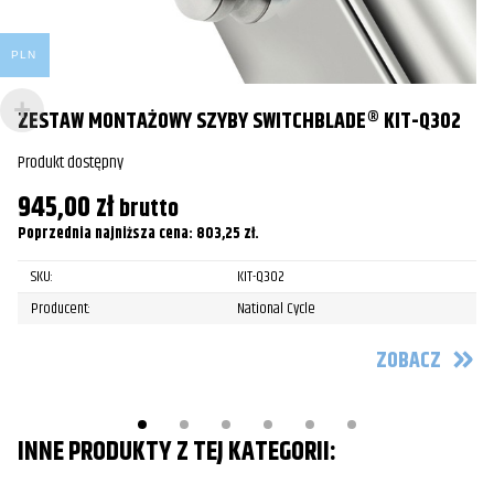
1
Yamaha
XV1900C Raider/S/SCL
2009
Po
Yamaha
XV1900C Raider/S/SCL
2010
PLN
Yamaha
XV1900C Raider/S/SCL
2011
ZESTAW MONTAŻOWY SZYBY SWITCHBLADE® KIT-Q302
Yamaha
XV1900C Raider/S/SCL
2012
Produkt dostępny
Yamaha
XV1900C Raider/S/SCL
2013
945,00
zł
brutto
Poprzednia najniższa cena:
803,25
zł
.
Yamaha
XV1900C Raider/S/SCL
2014
SKU:
KIT-Q302
Yamaha
XV1900C Raider/S/SCL
2015
Producent:
National Cycle
Yamaha
XV1900C Raider/S/SCL
2016
ZOBACZ
Yamaha
XV1900C Raider/S/SCL
2017
INNE PRODUKTY Z TEJ KATEGORII: