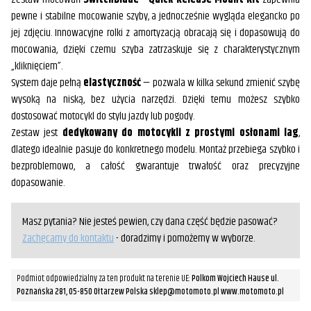
pewne i stabilne mocowanie szyby, a jednocześnie wygląda elegancko po
jej zdjęciu. Innowacyjne rolki z amortyzacją obracają się i dopasowują do
mocowania, dzięki czemu szyba zatrzaskuje się z charakterystycznym
„kliknięciem”.
System daje pełną
elastyczność
— pozwala w kilka sekund zmienić szybę
wysoką na niską, bez użycia narzędzi. Dzięki temu możesz szybko
dostosować motocykl do stylu jazdy lub pogody.
Zestaw jest
dedykowany do motocykli z prostymi osłonami lag
,
dlatego idealnie pasuje do konkretnego modelu. Montaż przebiega szybko i
bezproblemowo, a całość gwarantuje trwałość oraz precyzyjne
dopasowanie.
Masz pytania? Nie jesteś pewien, czy dana część będzie pasować?
Zachęcamy do kontaktu
- doradzimy i pomożemy w wyborze.
Podmiot odpowiedzialny za ten produkt na terenie UE:
Polkom Wojciech Hause ul.
Poznańska 281, 05-850 Ołtarzew Polska sklep@motomoto.pl www.motomoto.pl