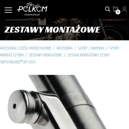
0
ZESTAWY MONTAŻOWE
AKCESORIA I CZĘŚCI MOTOCYKLOWE
/
AKCESORIA
/
SZYBY / OWIEWKI
/
SZYBY -
MONTAŻ SZYBKI
/
ZESTAWY MONTAŻOWE
/
ZESTAW MONTAŻOWY SZYBY
SWITCHBLADE® KIT-Q131