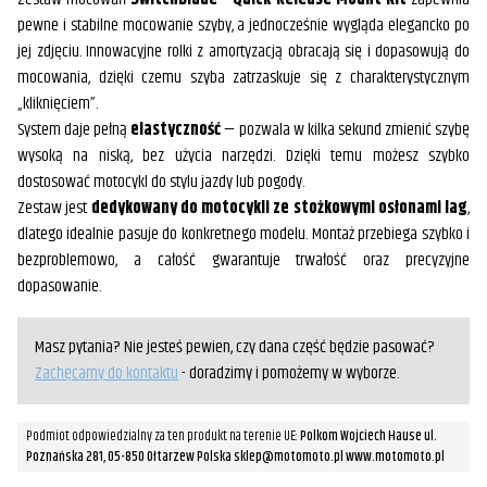
pewne i stabilne mocowanie szyby, a jednocześnie wygląda elegancko po
jej zdjęciu. Innowacyjne rolki z amortyzacją obracają się i dopasowują do
mocowania, dzięki czemu szyba zatrzaskuje się z charakterystycznym
„kliknięciem”.
System daje pełną
elastyczność
— pozwala w kilka sekund zmienić szybę
wysoką na niską, bez użycia narzędzi. Dzięki temu możesz szybko
dostosować motocykl do stylu jazdy lub pogody.
Zestaw jest
dedykowany do motocykli ze stożkowymi osłonami lag
,
dlatego idealnie pasuje do konkretnego modelu. Montaż przebiega szybko i
bezproblemowo, a całość gwarantuje trwałość oraz precyzyjne
dopasowanie.
Masz pytania? Nie jesteś pewien, czy dana część będzie pasować?
Zachęcamy do kontaktu
- doradzimy i pomożemy w wyborze.
Podmiot odpowiedzialny za ten produkt na terenie UE:
Polkom Wojciech Hause ul.
Poznańska 281, 05-850 Ołtarzew Polska sklep@motomoto.pl www.motomoto.pl