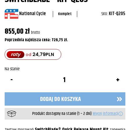
National Cycle
SKU:
KIT-Q205
Komplet
855,00
zł
brutto
Poprzednia najniższa cena:
726,75
zł
.
raty
24,79
PLN
od
Na stanie
ilość
Zestaw
montażowy
szyby
SwitchBlade®
DODAJ DO KOSZYKA
KIT-
Q205
Produkt dostępny na stanie (1 – 2 dni)
Więcej informacji
Zestaw mocowań
SwitchBlade® Quick Release Mount Kit
zapewnia