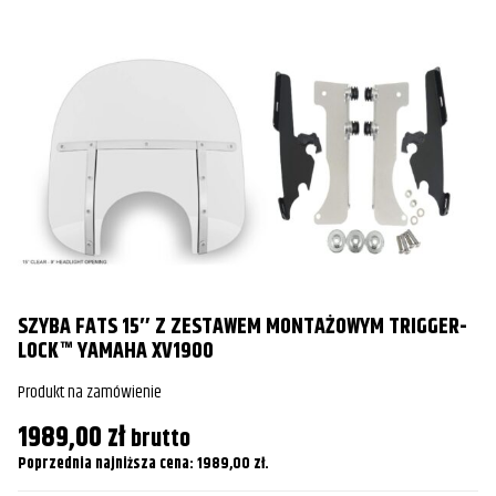
S/Silverado/Silverado S
Yamaha
XV1700A Wild Star/Midnight Star
2004
Yamaha
XV1700A Wild Star/Midnight Star
2005
Yamaha
XV1700A Wild Star/Midnight Star
2006
Yamaha
XV1700A Wild Star/Midnight Star
2007
Yamaha
XV1700A Wild Star/Midnight Star
2008
Yamaha
XV1700A Wild Star/Midnight Star
2009
Yamaha
XV1700A Wild Star/Midnight Star
2010
SZYBA FATS 15″ Z ZESTAWEM MONTAŻOWYM TRIGGER-
LOCK™ YAMAHA XV1900
Yamaha
XV1700A Wild Star/Midnight Star
2011
Produkt na zamówienie
Yamaha
XV1700A Wild Star/Midnight Star
2012
1989,00
zł
brutto
Yamaha
XVZ1300A/AL Royal Star/Silverado
1996
Poprzednia najniższa cena:
1989,00
zł
.