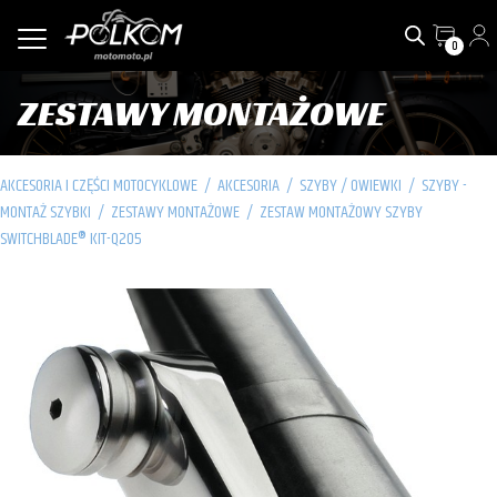
0
ZESTAWY MONTAŻOWE
AKCESORIA I CZĘŚCI MOTOCYKLOWE
/
AKCESORIA
/
SZYBY / OWIEWKI
/
SZYBY -
MONTAŻ SZYBKI
/
ZESTAWY MONTAŻOWE
/
ZESTAW MONTAŻOWY SZYBY
SWITCHBLADE® KIT-Q205