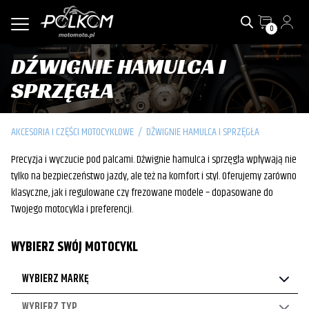
0
DŹWIGNIE HAMULCA I
SPRZĘGŁA
AKCESORIA I CZĘŚCI MOTOCYKLOWE
/
DŹWIGNIE HAMULCA I SPRZĘGŁA
Precyzja i wyczucie pod palcami. Dźwignie hamulca i sprzęgła wpływają nie
tylko na bezpieczeństwo jazdy, ale też na komfort i styl. Oferujemy zarówno
klasyczne, jak i regulowane czy frezowane modele – dopasowane do
Twojego motocykla i preferencji.
WYBIERZ SWÓJ MOTOCYKL
WYBIERZ MARKĘ
WYBIERZ TYP