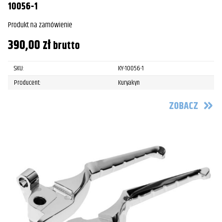
10056-1
Produkt na zamówienie
390,00
zł
brutto
SKU:
KY-10056-1
Producent:
Kuryakyn
ZOBACZ