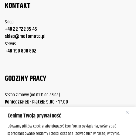
KONTAKT
Sklep
+48 22 722 35 45
sklep@motomoto.pl
Serwis
+48 790 808 802
GODZINY PRACY
Sezon zimowy (od 01.11 do 28.02)
Poniedziałek - Piątek: 9.00 - 17.00
Sobota.: 9.00 - 14.00
Cenimy Twoją prywatność
Sezon letni (od 01.03 do 31.10)
Poniedziałek / Środa / Piątek: 9.00 - 17.00
Używamy plików cookie, aby ulepszyć komfort przeglądania, wyświetlać
Wtorek / Czwartek: 9.00 - 20.00
spersonalizowane reklamy i treści oraz analizować ruch w naszej witrynie.