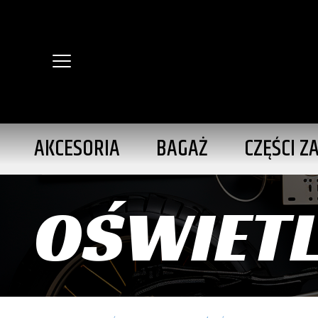
AKCESORIA
BAGAŻ
CZĘŚCI Z
OŚWIETL