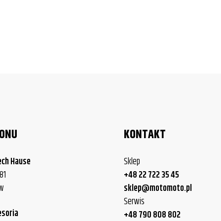
LONU
KONTAKT
ech Hause
Sklep
81
+48 22 722 35 45
ew
sklep@motomoto.pl
Serwis
esoria
+48 790 808 802