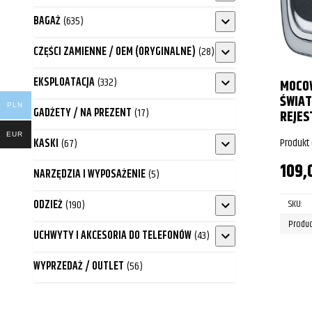
BAGAŻ
(635)
CZĘŚCI ZAMIENNE / OEM (ORYGINALNE)
(28)
EKSPLOATACJA
(332)
MOCO
ŚWIAT
PLN
GADŻETY / NA PREZENT
(17)
REJES
EUR
Produkt
KASKI
(67)
109,
NARZĘDZIA I WYPOSAŻENIE
(5)
ODZIEŻ
(190)
SKU:
Produc
UCHWYTY I AKCESORIA DO TELEFONÓW
(43)
WYPRZEDAŻ / OUTLET
(56)