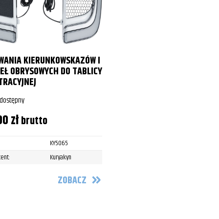
WANIA KIERUNKOWSKAZÓW I
EŁ OBRYSOWYCH DO TABLICY
TRACYJNEJ
 dostępny
00
zł
brutto
KY5065
ent:
Kuryakyn
ZOBACZ