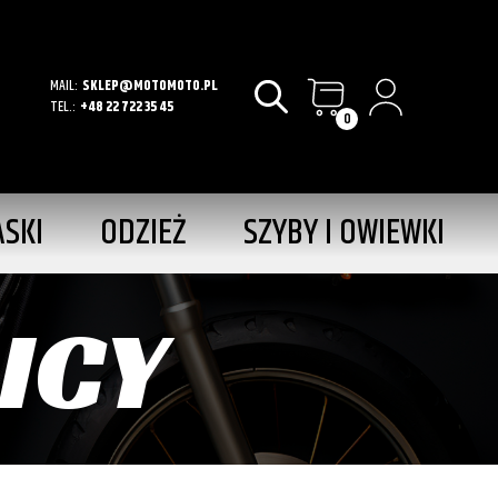
MAIL:
SKLEP@MOTOMOTO.PL
TEL.:
+48 22 722 35 45
0
ASKI
ODZIEŻ
SZYBY I OWIEWKI
ICY