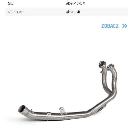
SKU:
AK-E-H10R5/1
Producent:
Akrapovič
ZOBACZ